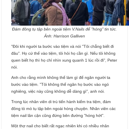
Đám đông tụ tập bên ngoài tiệm V.Nails để "hóng" tin tức.
Ảnh: Harrison Galliven
"Đôi khi người ta bước vào tiệm và nói "Tôi chẳng biết đi
đâu". Họ cứ thế vào tiệm, tôi hỏi họ cần gì. Nếu tôi không
quen biết họ thì họ chỉ nhìn xung quanh 1 lúc rồi đi", Peter
nói.
Anh cho rằng mình không thể làm gì để ngăn người ta
bước vào tiệm. "Tôi không thể ngăn họ bước vào ngó
nghiêng, việc này cũng không dễ dàng gì", anh nói.
Trong lúc nhân viên di trú tiến hành kiểm tra tiệm, đám
đông tò mò tụ tập bên ngoài hóng chuyện. Nhân viên các
tiệm nail lân cận cũng đứng bên đường "hóng hớt".
Một thợ nail cho biết rất ngạc nhiên khi có nhiều nhân