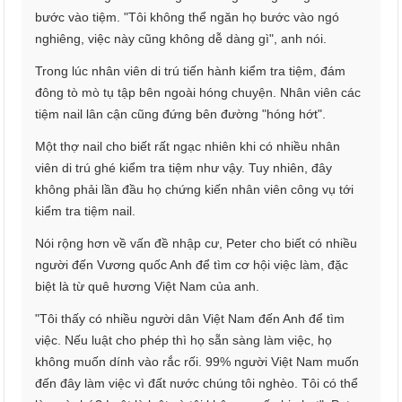
bước vào tiệm. "Tôi không thể ngăn họ bước vào ngó
nghiêng, việc này cũng không dễ dàng gì", anh nói.
Trong lúc nhân viên di trú tiến hành kiểm tra tiệm, đám
đông tò mò tụ tập bên ngoài hóng chuyện. Nhân viên các
tiệm nail lân cận cũng đứng bên đường "hóng hớt".
Một thợ nail cho biết rất ngạc nhiên khi có nhiều nhân
viên di trú ghé kiểm tra tiệm như vậy. Tuy nhiên, đây
không phải lần đầu họ chứng kiến nhân viên công vụ tới
kiểm tra tiệm nail.
Nói rộng hơn về vấn đề nhập cư, Peter cho biết có nhiều
người đến Vương quốc Anh để tìm cơ hội việc làm, đặc
biệt là từ quê hương Việt Nam của anh.
"Tôi thấy có nhiều người dân Việt Nam đến Anh để tìm
việc. Nếu luật cho phép thì họ sẵn sàng làm việc, họ
không muốn dính vào rắc rối. 99% người Việt Nam muốn
đến đây làm việc vì đất nước chúng tôi nghèo. Tôi có thể