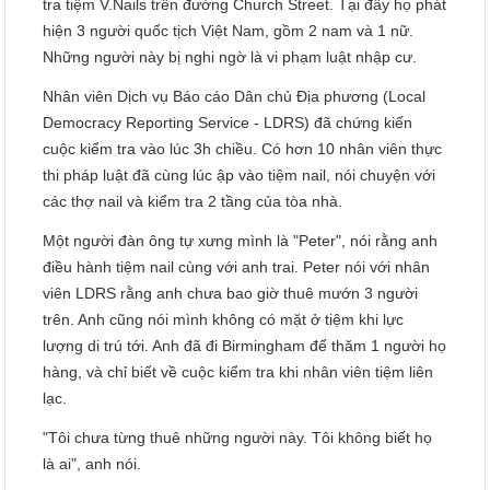
tra tiệm V.Nails trên đường Church Street. Tại đây họ phát
hiện 3 người quốc tịch Việt Nam, gồm 2 nam và 1 nữ.
Những người này bị nghi ngờ là vi phạm luật nhập cư.
Nhân viên Dịch vụ Báo cáo Dân chủ Địa phương (Local
Democracy Reporting Service - LDRS) đã chứng kiến
cuộc kiểm tra vào lúc 3h chiều. Có hơn 10 nhân viên thực
thi pháp luật đã cùng lúc ập vào tiệm nail, nói chuyện với
các thợ nail và kiểm tra 2 tầng của tòa nhà.
Một người đàn ông tự xưng mình là "Peter", nói rằng anh
điều hành tiệm nail cùng với anh trai. Peter nói với nhân
viên LDRS rằng anh chưa bao giờ thuê mướn 3 người
trên. Anh cũng nói mình không có mặt ở tiệm khi lực
lượng di trú tới. Anh đã đi Birmingham để thăm 1 người họ
hàng, và chỉ biết về cuộc kiểm tra khi nhân viên tiệm liên
lạc.
"Tôi chưa từng thuê những người này. Tôi không biết họ
là ai", anh nói.