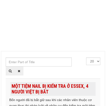
Enter
Hiển
Part
thị
of
#
Title
MỘT TIỆM NAIL BỊ KIỂM TRA Ở ESSEX, 4
NGƯỜI VIỆT BỊ BẮT
Bốn người đã bị bắt giữ sau khi các nhân viên thuộc cơ
quan thực thi pháp luật về nhập cư đến kiểm tra một tiệm