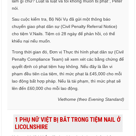
làm gì chứ? Luật là luật và tôi không muốn bị phạt", Peter
nói.
Sau cuộc kiểm tra, Bộ Nội Vụ đã gửi một thông báo
chuyển giao phạt dân sự (Civil Penalty Referral Notice)
cho tiệm V.Nails. Tiệm có 28 ngày để phản hồi, có thể
khiếu nại nếu muốn.
Trong thời gian đó, Đơn vị Thực thi hình phạt dân sự (Civil
Penalty Compliance Team) sẽ xem xét các bằng chứng để
quyết định có phạt tiệm hay không. Nếu đây là lần vi
phạm đều tiên của tiệm, thì mức phạt là £45,000 cho mỗi
lao động bất hợp pháp. Nếu là tái phạm, thì mức phạt sẽ
lên đến £60,000 cho mỗi lao động.
Viethome (theo Evening Standard)
1 PHỤ NỮ VIỆT BỊ BẮT TRONG TIỆM NAIL Ở
LICOLNSHIRE