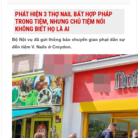
PHÁT HIỆN 3 THỢ NAIL BẤT HỢP PHÁP
TRONG TIỆM, NHƯNG CHỦ TIỆM NÓI
KHÔNG BIẾT HỌ LÀ AI
Bộ Nội vụ đã gửi thông báo chuyển giao phạt dân sự
đến tiệm V. Nails ở Croydon.