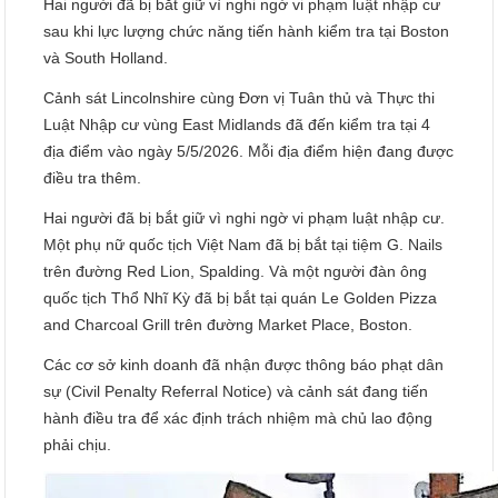
Hai người đã bị bắt giữ vì nghi ngờ vi phạm luật nhập cư
sau khi lực lượng chức năng tiến hành kiểm tra tại Boston
và South Holland.
Cảnh sát Lincolnshire cùng Đơn vị Tuân thủ và Thực thi
Luật Nhập cư vùng East Midlands đã đến kiểm tra tại 4
địa điểm vào ngày 5/5/2026. Mỗi địa điểm hiện đang được
điều tra thêm.
Hai người đã bị bắt giữ vì nghi ngờ vi phạm luật nhập cư.
Một phụ nữ quốc tịch Việt Nam đã bị bắt tại tiệm G. Nails
trên đường Red Lion, Spalding. Và một người đàn ông
quốc tịch Thổ Nhĩ Kỳ đã bị bắt tại quán Le Golden Pizza
and Charcoal Grill trên đường Market Place, Boston.
Các cơ sở kinh doanh đã nhận được thông báo phạt dân
sự (Civil Pen­alty Refer­ral Notice) và cảnh sát đang tiến
hành điều tra để xác định trách nhiệm mà chủ lao động
phải chịu.