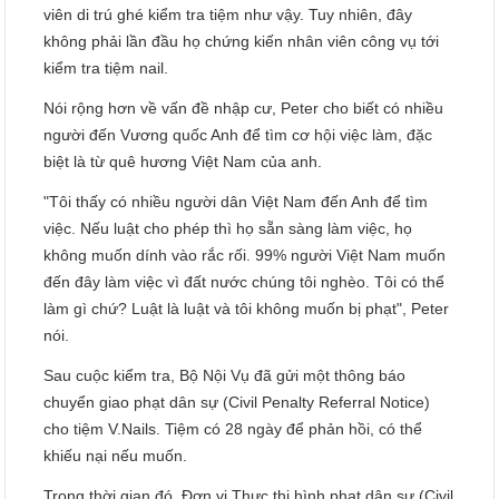
viên di trú ghé kiểm tra tiệm như vậy. Tuy nhiên, đây
không phải lần đầu họ chứng kiến nhân viên công vụ tới
kiểm tra tiệm nail.
Nói rộng hơn về vấn đề nhập cư, Peter cho biết có nhiều
người đến Vương quốc Anh để tìm cơ hội việc làm, đặc
biệt là từ quê hương Việt Nam của anh.
"Tôi thấy có nhiều người dân Việt Nam đến Anh để tìm
việc. Nếu luật cho phép thì họ sẵn sàng làm việc, họ
không muốn dính vào rắc rối. 99% người Việt Nam muốn
đến đây làm việc vì đất nước chúng tôi nghèo. Tôi có thể
làm gì chứ? Luật là luật và tôi không muốn bị phạt", Peter
nói.
Sau cuộc kiểm tra, Bộ Nội Vụ đã gửi một thông báo
chuyển giao phạt dân sự (Civil Penalty Referral Notice)
cho tiệm V.Nails. Tiệm có 28 ngày để phản hồi, có thể
khiếu nại nếu muốn.
Trong thời gian đó, Đơn vị Thực thi hình phạt dân sự (Civil