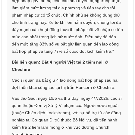
hợp pháp gây tổn hại cho các nhà tuyển dụng trung thực,
làm giảm mức lương tại địa phương và tiếp tay cho tội
phạm nhập cư có tổ chức. Chính phủ sẽ không dung thứ
cho tình trạng này. Kể từ khi lên nắm quyền, chúng tôi đã
đẩy mạnh các hoạt động thực thi pháp luật về nhập cư lên
mức cao nhất trong lịch sử nước Anh. Điều này đã dẫn
đến mức tăng 83% số vụ bắt giữ liên quan đến lao động
bất hợp pháp và tăng 77% số cuộc đột kích kiểm tra."
Bài liên quan: Bắt 4 người Việt tại 2 tiệm nail ở
Cheshire
Các sĩ quan đã bắt giữ 4 lao động bất hợp pháp sau hai
đợt triển khai công tác tại thị trấn Runcorn ở Cheshire.
Vào thứ Sáu, ngày 19/6 và thứ Bảy, ngày 4/7/2026, các sĩ
quan thuộc Đơn vị Xử lý Vi phạm của Người nước ngoài
(thuộc Chiến dịch Lockstream), với sự hỗ trợ từ các đồng
nghiệp tại Cơ quan Di trú thuộc Bộ Nội vụ, đã tiến hành
kiểm tra 2 tiệm làm móng ở khu vực đường Church
Street, Runcorn.