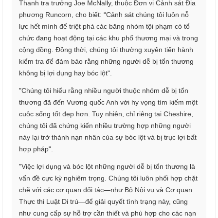
Thanh tra trưởng Joe McNally, thuộc Đơn vị Cảnh sát Địa
phương Runcorn, cho biết: “Cảnh sát chúng tôi luôn nỗ
lực hết mình để triệt phá các băng nhóm tội phạm có tổ
chức đang hoạt động tại các khu phố thương mại và trong
cộng đồng. Đồng thời, chúng tôi thường xuyên tiến hành
kiểm tra để đảm bảo rằng những người dễ bị tổn thương
không bị lợi dụng hay bóc lột".
"Chúng tôi hiểu rằng nhiều người thuộc nhóm dễ bị tổn
thương đã đến Vương quốc Anh với hy vọng tìm kiếm một
cuộc sống tốt đẹp hơn. Tuy nhiên, chỉ riêng tại Cheshire,
chúng tôi đã chứng kiến ​​nhiều trường hợp những người
này lại trở thành nạn nhân của sự bóc lột và bị trục lợi bất
hợp pháp".
"Việc lợi dụng và bóc lột những người dễ bị tổn thương là
vấn đề cực kỳ nghiêm trọng. Chúng tôi luôn phối hợp chặt
chẽ với các cơ quan đối tác—như Bộ Nội vụ và Cơ quan
Thực thi Luật Di trú—để giải quyết tình trạng này, cũng
như cung cấp sự hỗ trợ cần thiết và phù hợp cho các nạn