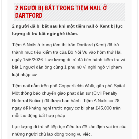
2 NGƯỜI BỊ BẮT TRONG TIỆM NAIL Ở
DARTFORD
2 người đã bị bắt sau khi một tiệm nail ở Kent bị lực
lượng di trú bất ngờ ghé thăm.
Tiệm A.Nails ở trung tâm thị trấn Dartford (Kent) đã trở
thành mục tiêu kiểm tra của Bộ Nội Vụ vào hôm thứ Hai,
ngày 15/6/2026. Lực lượng di trú đã tiến hành kiểm tra và
bắt 1 người đàn ông cùng 1 phụ nữ vì nghi ngờ vi phạm
luật nhập cư.
Tiệm nail nằm trên phố Copperfields Walk, gần phố Spital.
Một thông báo chuyển giao phạt dân sự (Civil Penalty
Referral Notice) đã được ban hành. Tiệm A.Nails có 28
ngày để kháng nghị trước nguy cơ bị phạt £45,000 trên
mỗi lao động bất hợp pháp.
Lực lượng di trú sẽ tiếp tục điều tra để xác định vai trò của
những người chủ lao động trong vụ việc.