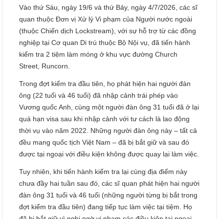
Vào thứ Sáu, ngày 19/6 và thứ Bảy, ngày 4/7/2026, các sĩ
quan thuộc Đơn vị Xử lý Vi phạm của Người nước ngoài
(thuộc Chiến dịch Lockstream), với sự hỗ trợ từ các đồng
nghiệp tại Cơ quan Di trú thuộc Bộ Nội vụ, đã tiến hành
kiểm tra 2 tiệm làm móng ở khu vực đường Church
Street, Runcorn.
Trong đợt kiểm tra đầu tiên, họ phát hiện hai người đàn
ông (22 tuổi và 46 tuổi) đã nhập cảnh trái phép vào
Vương quốc Anh, cùng một người đàn ông 31 tuổi đã ở lại
quá hạn visa sau khi nhập cảnh với tư cách là lao động
thời vụ vào năm 2022. Những người đàn ông này – tất cả
đều mang quốc tịch Việt Nam – đã bị bắt giữ và sau đó
được tại ngoại với điều kiện không được quay lại làm việc.
Tuy nhiên, khi tiến hành kiểm tra lại cùng địa điểm này
chưa đầy hai tuần sau đó, các sĩ quan phát hiện hai người
đàn ông 31 tuổi và 46 tuổi (những người từng bị bắt trong
đợt kiểm tra đầu tiên) đang tiếp tục làm việc tại tiệm. Họ
đã bị bắt giữ vì nghi ngờ vi phạm các điều kiện tại ngoại.