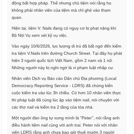
động bất hợp pháp. Thế nhưng chủ tiệm nói rằng họ
không phải nhân viên của tiệm mà chỉ ghé vào tham
quan.
Hiện tại, tiệm V. Nails đang có nguy cơ bị phạt nặng khi
Bộ Nội Vụ xem xét kỹ vụ việc.
Vào ngày 10/6/2026, lực lượng di trú đã bất ngờ đến kiểm
tra tiệm V.Nails trên đường Church Street. Tại đây họ phát
hiện 3 người quốc tịch Việt Nam, gồm 2 nam và 1 nữ.
Những người này bị nghi ngờ là vi phạm luật nhập cư.
Nhân viên Dịch vụ Báo cáo Dân chủ Địa phương (Local
Democracy Reporting Service - LDRS) đã chứng kiến
cuộc kiểm tra vào lúc 3h chiều. Có hơn 10 nhân viên thực
thi pháp luật đã cùng lúc ập vào tiệm nail, nói chuyện với
các thợ nail và kiểm tra 2 tầng của tòa nhà.
Một người đàn ông tự xưng mình là "Peter", nói rằng anh
điều hành tiệm nail cùng với anh trai. Peter nói với nhân
viên LDRS rằng anh chưa bao giờ thuê mướn 3 người