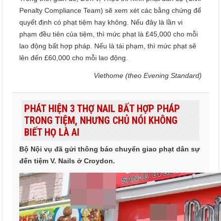
Penalty Compliance Team) sẽ xem xét các bằng chứng để
quyết định có phạt tiệm hay không. Nếu đây là lần vi
phạm đều tiên của tiệm, thì mức phạt là £45,000 cho mỗi
lao động bất hợp pháp. Nếu là tái phạm, thì mức phạt sẽ
lên đến £60,000 cho mỗi lao động.
Viethome (theo Evening Standard)
PHÁT HIỆN 3 THỢ NAIL BẤT HỢP PHÁP
TRONG TIỆM, NHƯNG CHỦ NÓI KHÔNG
BIẾT HỌ LÀ AI
Bộ Nội vụ đã gửi thông báo chuyển giao phạt dân sự
đến tiệm V. Nails ở Croydon.