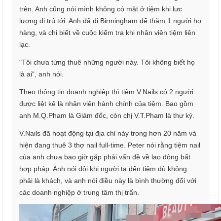
trên. Anh cũng nói mình không có mặt ở tiệm khi lực
lượng di trú tới. Anh đã đi Birmingham để thăm 1 người họ
hàng, và chỉ biết về cuộc kiểm tra khi nhân viên tiệm liên
lạc.
"Tôi chưa từng thuê những người này. Tôi không biết họ
là ai", anh nói.
Theo thông tin doanh nghiệp thì tiệm V.Nails có 2 người
được liệt kê là nhân viên hành chính của tiệm. Bao gồm
anh M.Q.Pham là Giám đốc, còn chị V.T.Pham là thư ký.
V.Nails đã hoạt động tại địa chỉ này trong hơn 20 năm và
hiện đang thuê 3 thợ nail full-time. Peter nói rằng tiệm nail
của anh chưa bao giờ gặp phải vấn đề về lao động bất
hợp pháp. Anh nói đôi khi người ta đến tiệm dù không
phải là khách, và anh nói điều này là bình thường đối với
các doanh nghiệp ở trung tâm thị trấn.