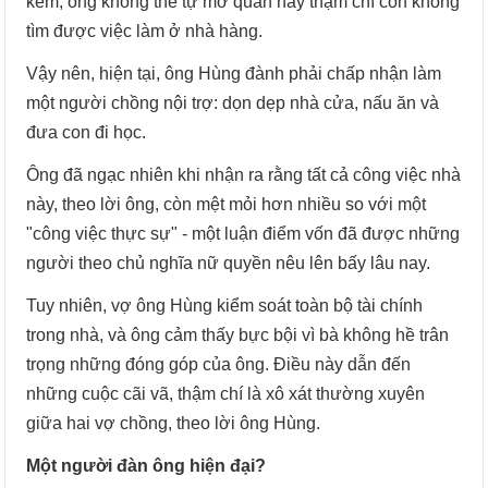
kém, ông không thể tự mở quán hay thậm chí còn không
tìm được việc làm ở nhà hàng.
Vậy nên, hiện tại, ông Hùng đành phải chấp nhận làm
một người chồng nội trợ: dọn dẹp nhà cửa, nấu ăn và
đưa con đi học.
Ông đã ngạc nhiên khi nhận ra rằng tất cả công việc nhà
này, theo lời ông, còn mệt mỏi hơn nhiều so với một
"công việc thực sự" - một luận điểm vốn đã được những
người theo chủ nghĩa nữ quyền nêu lên bấy lâu nay.
Tuy nhiên, vợ ông Hùng kiểm soát toàn bộ tài chính
trong nhà, và ông cảm thấy bực bội vì bà không hề trân
trọng những đóng góp của ông. Điều này dẫn đến
những cuộc cãi vã, thậm chí là xô xát thường xuyên
giữa hai vợ chồng, theo lời ông Hùng.
Một người đàn ông hiện đại?