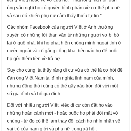
ông vẫn nghĩ họ có quyền bình phẩm về cơ thể phụ nữ,
và sau đó khiến phụ nữ cảm thấy thiếu tự tin."
Các nhóm Facebook của người Việt ở Anh thường
xuyên có những lời than vãn từ những người vợ bị bỏ
lại ở quê nhà, khi họ phát hiện chồng mình ngoại tình ở
nước ngoài và cố gắng công khai bêu xấu họ để buộc
họ gửi thêm tiền về trả nợ.
Suy cho cùng, ta thấy rằng di cư vừa có thể là cơ hội để
đàn ông Việt Nam tái định nghĩa tính nam của mình,
nhưng đồng thời cũng có thể gây xáo trộn đối với một
số gia đình và hộ gia đình.
Đối với nhiều người Việt, việc di cư còn đặt họ vào
những hoàn cảnh mới - hoặc buộc họ phải đối mặt với
chúng - từ đó có thể làm thay đổi cách họ nhìn nhận về
vai trò của nam giới và phụ nữ trong xã hội.