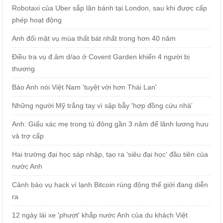
Robotaxi của Uber sắp lăn bánh tại London, sau khi được cấp
phép hoạt động
Anh đối mặt vụ mùa thất bát nhất trong hơn 40 năm
Điều tra vụ đ.âm d/ao ở Covent Garden khiến 4 người bị
thương
Báo Anh nói Việt Nam 'tuyệt vời hơn Thái Lan'
Những người Mỹ trắng tay vì sập bẫy 'hợp đồng cứu nhà'
Anh: Giấu xác mẹ trong tủ đông gần 3 năm để lãnh lương hưu
và trợ cấp
Hai trường đại học sáp nhập, tạo ra 'siêu đại học' đầu tiên của
nước Anh
Cảnh báo vụ hack ví lạnh Bitcoin rúng động thế giới đang diễn
ra
12 ngày lái xe 'phượt' khắp nước Anh của du khách Việt