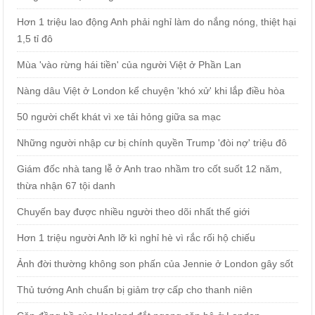
Hơn 1 triệu lao động Anh phải nghỉ làm do nắng nóng, thiệt hại
1,5 tỉ đô
Mùa 'vào rừng hái tiền' của người Việt ở Phần Lan
Nàng dâu Việt ở London kể chuyện 'khó xử' khi lắp điều hòa
50 người chết khát vì xe tải hỏng giữa sa mạc
Những người nhập cư bị chính quyền Trump 'đòi nợ' triệu đô
Giám đốc nhà tang lễ ở Anh trao nhầm tro cốt suốt 12 năm,
thừa nhận 67 tội danh
Chuyến bay được nhiều người theo dõi nhất thế giới
Hơn 1 triệu người Anh lỡ kì nghỉ hè vì rắc rối hộ chiếu
Ảnh đời thường không son phấn của Jennie ở London gây sốt
Thủ tướng Anh chuẩn bị giảm trợ cấp cho thanh niên