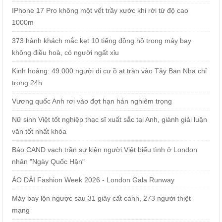
IPhone 17 Pro không một vết trầy xước khi rời từ độ cao
1000m
373 hành khách mắc kẹt 10 tiếng đồng hồ trong máy bay
không điều hoà, có người ngất xỉu
Kinh hoàng: 49.000 người di cư ồ ạt tràn vào Tây Ban Nha chỉ
trong 24h
Vương quốc Anh rơi vào đợt hạn hán nghiêm trọng
Nữ sinh Việt tốt nghiệp thạc sĩ xuất sắc tại Anh, giành giải luận
văn tốt nhất khóa
Báo CAND vạch trần sự kiện người Việt biểu tình ở London
nhân "Ngày Quốc Hận"
ÁO DÀI Fashion Week 2026 - London Gala Runway
Máy bay lộn ngược sau 31 giây cất cánh, 273 người thiệt
mạng