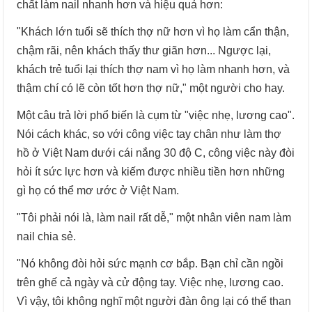
chất làm nail nhanh hơn và hiệu quả hơn:
"Khách lớn tuổi sẽ thích thợ nữ hơn vì họ làm cẩn thận,
chậm rãi, nên khách thấy thư giãn hơn... Ngược lại,
khách trẻ tuổi lại thích thợ nam vì họ làm nhanh hơn, và
thậm chí có lẽ còn tốt hơn thợ nữ," một người cho hay.
Một câu trả lời phổ biến là cụm từ "việc nhẹ, lương cao".
Nói cách khác, so với công việc tay chân như làm thợ
hồ ở Việt Nam dưới cái nắng 30 độ C, công việc này đòi
hỏi ít sức lực hơn và kiếm được nhiều tiền hơn những
gì họ có thể mơ ước ở Việt Nam.
"Tôi phải nói là, làm nail rất dễ," một nhân viên nam làm
nail chia sẻ.
"Nó không đòi hỏi sức mạnh cơ bắp. Bạn chỉ cần ngồi
trên ghế cả ngày và cử động tay. Việc nhẹ, lương cao.
Vì vậy, tôi không nghĩ một người đàn ông lại có thể than