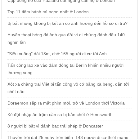
Cặp đồng hồ của Haaland đắt ngang căn hộ ở London
Top 11 tiệm bánh mì ngon nhất ở London
Bị bắt nhưng không bị kết án có ảnh hưởng đến hồ sơ di trú?
Huyền thoại bóng đá Anh qua đời vì di chứng đánh đầu 140
nghìn lần
"Siêu xuồng" dài 13m, chở 165 người di cư tới Anh
Tấn công lao xe vào đám đông tại Berlin khiến nhiều người
thương vong
Xót xa chàng trai Việt bị tấn công vô cớ bằng xà beng, dẫn tới
chết não
Doraemon sắp ra mắt phim mới, trở về London thời Victoria
Kẻ đột nhập ăn trộm cần sa bị bắn chết ở Hemsworth
8 người bị bắt vì đánh bạc trái phép ở Doncaster
Thuyền trôi dạt 25 ngày trên biển, 143 người di cư thiệt mạng