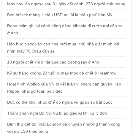
Máy bay lộn ngược sau 31 giây cất cánh, 273 người mất mạng
Ben Affleck thắng 1 triệu USD tại 'Ai là triệu phú' bản Mỹ
Đoạn phim ghi lại cảnh băng đảng Albania đi cướp trại cần sa
ở Anh
Háo hức bước vào căn nhà mới mua, chủ nhà giật mình khi
nhìn thấy 70 chậu cần sa
19 người chết khi đi tắt qua các đường ray ở Anh
Kỹ sư hàng không 23 tuổi bị máy móc đè chết ở Heathrow
Hoạt hình Wolfoo của VN bị kết luận vi phạm bản quyền Heo
Peppa, phải gỡ toàn bộ video
Đức có thể khôi phục chế độ nghĩa vụ quân sự bắt buộc
Thẩm phán nghi Bộ Nội Vụ bị ảo giác AI khi xử lý đơn
Dinh thự đắt đỏ nhất London đã chuyển nhượng thành công
với giá 190 triệu bảng