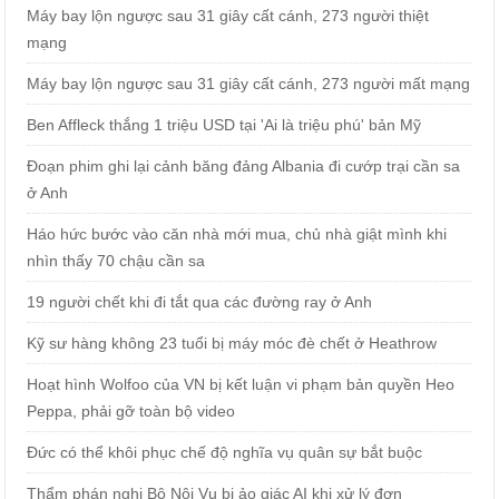
Máy bay lộn ngược sau 31 giây cất cánh, 273 người thiệt
mạng
Máy bay lộn ngược sau 31 giây cất cánh, 273 người mất mạng
Ben Affleck thắng 1 triệu USD tại 'Ai là triệu phú' bản Mỹ
Đoạn phim ghi lại cảnh băng đảng Albania đi cướp trại cần sa
ở Anh
Háo hức bước vào căn nhà mới mua, chủ nhà giật mình khi
nhìn thấy 70 chậu cần sa
19 người chết khi đi tắt qua các đường ray ở Anh
Kỹ sư hàng không 23 tuổi bị máy móc đè chết ở Heathrow
Hoạt hình Wolfoo của VN bị kết luận vi phạm bản quyền Heo
Peppa, phải gỡ toàn bộ video
Đức có thể khôi phục chế độ nghĩa vụ quân sự bắt buộc
Thẩm phán nghi Bộ Nội Vụ bị ảo giác AI khi xử lý đơn