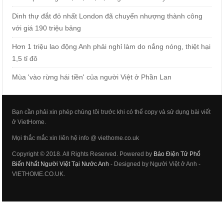
Dinh thự đắt đỏ nhất London đã chuyển nhượng thành công
với giá 190 triệu bảng
Hơn 1 triệu lao động Anh phải nghỉ làm do nắng nóng, thiệt hại
1,5 tỉ đô
Mùa 'vào rừng hái tiền' của người Việt ở Phần Lan
Bạn cần phải xin phép chúng tôi trước khi có thể copy và sử dụng bài viết
ở VietHome.
Mọi thắc mắc xin liên hệ info @ viethome.co.uk
Copyright © 2018. All Rights Reserved. Powered by
Báo Điện Tử Phổ
Biến Nhất Người Việt Tại Nước Anh
- Designed by Người Việt ở Anh -
VIETHOME.CO.UK.