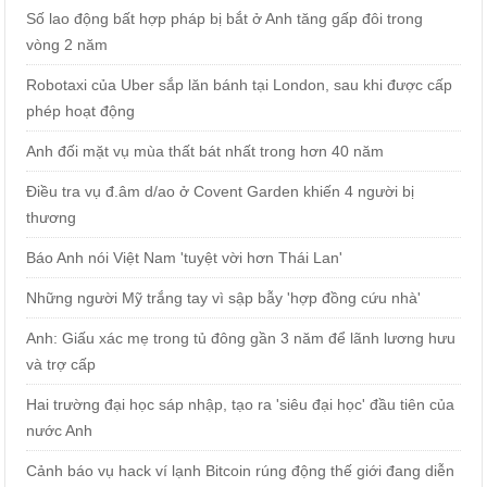
Số lao động bất hợp pháp bị bắt ở Anh tăng gấp đôi trong
vòng 2 năm
Robotaxi của Uber sắp lăn bánh tại London, sau khi được cấp
phép hoạt động
Anh đối mặt vụ mùa thất bát nhất trong hơn 40 năm
Điều tra vụ đ.âm d/ao ở Covent Garden khiến 4 người bị
thương
Báo Anh nói Việt Nam 'tuyệt vời hơn Thái Lan'
Những người Mỹ trắng tay vì sập bẫy 'hợp đồng cứu nhà'
Anh: Giấu xác mẹ trong tủ đông gần 3 năm để lãnh lương hưu
và trợ cấp
Hai trường đại học sáp nhập, tạo ra 'siêu đại học' đầu tiên của
nước Anh
Cảnh báo vụ hack ví lạnh Bitcoin rúng động thế giới đang diễn