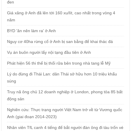
đen
Giá xăng ở Anh đã lên tới 160 xu/lít, cao nhất trong vòng 4
năm
BYD 'ăn nên làm ra' ở Anh
Nguy cơ 40ha rừng cổ ở Anh bị san bằng để khai thác đá
Vụ án buôn người lấy nội tạng đầu tiên ở Anh
Phát hiện 56 thi thể bị thối rữa bên trong nhà tang lễ Mỹ
Lý do đừng đi Thái Lan: dân Thái sở hữu hơn 10 triệu khẩu
súng
Truy nã ông chủ 12 doanh nghiệp ở London, phong tỏa 85 bất
động sản
Nghiên cứu: Thực trạng người Việt Nam trở về từ Vương quốc
Anh (giai đoạn 2014-2023)
Nhân viên TfL canh 4 tiếng để bắt người đàn ông đi tàu trốn vé