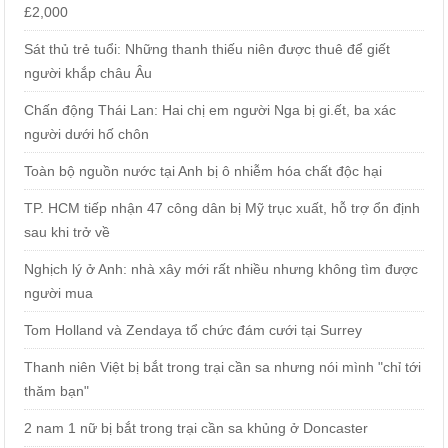
£2,000
Sát thủ trẻ tuổi: Những thanh thiếu niên được thuê để giết
người khắp châu Âu
Chấn động Thái Lan: Hai chị em người Nga bị gi.ết, ba xác
người dưới hố chôn
Toàn bộ nguồn nước tại Anh bị ô nhiễm hóa chất độc hại
TP. HCM tiếp nhận 47 công dân bị Mỹ trục xuất, hỗ trợ ổn định
sau khi trở về
Nghịch lý ở Anh: nhà xây mới rất nhiều nhưng không tìm được
người mua
Tom Holland và Zendaya tổ chức đám cưới tại Surrey
Thanh niên Việt bị bắt trong trại cần sa nhưng nói mình "chỉ tới
thăm bạn"
2 nam 1 nữ bị bắt trong trại cần sa khủng ở Doncaster