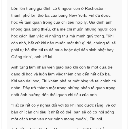
Lớn lên trong gia đình có 6 người con ở Rochester -
thành phố lớn thứ ba của bang New York, Firl đã được
học về tầm quan trọng của chi tiêu hợp lý. Gia đình anh
không quá túng thiếu, cha mẹ chỉ muốn những người con
học cách làm việc vì những thứ mà mình quý trọng. "Khi
còn nhỏ, bất cứ khi nào muốn một thứ gì đó, chúng tôi sẽ
phải tự bỏ tiền túi ra để mua hoặc đợi đến sinh nhật hay
Giáng sinh", anh kể lại.
Anh từng làm nhân viên giao báo khi còn là một đứa trẻ
đang đi học và luôn làm việc thêm cho đến hết cấp ba.
Khi vào đại học, Firl khám phá ra một blog về tài chính cá
nhân. Đây trở thành một trong những nhân tố quan trọng
nhất ảnh hưởng đến thói quen chi tiêu của anh.
"Tất cả rất có ý nghĩa đối với tôi khi học được rằng, về cơ
bản chỉ cần chi tiêu ít nhất có thể, bạn sẽ có cơ hội sống
một cách trọn vẹn như mình mong muốn", Firl nói.