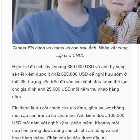
Tanner Firl cùng vợ Isabel và con trai. Ảnh: Nhân vật cung
cấp cho CNBC
Hiện Firl đã tích lũy khoảng 380.000 USD và anh hy vọng
sẽ tiết kiệm được ít nhất 625.000 USD để nghỉ hưu sớm ở
tuổi 35. Lượng tiền trên đổ vào các kênh đầu tư có thể tạo
cho gia đình anh 25.000 USD mỗi năm thu nhập hàng
năm.
Firl đang là trụ cột chính của gia đình, gồm hai vợ chồng,
một cậu con trai và ba chú mèo. Anh kiếm được 135.000
USD mỗi năm với nghề kỹ sư phần mềm. Khoảng một
nửa tiền lương được dùng cho chi phí ăn uống và sinh
hoạt hàng tháng. Phần còn lại đều được đầu tư.