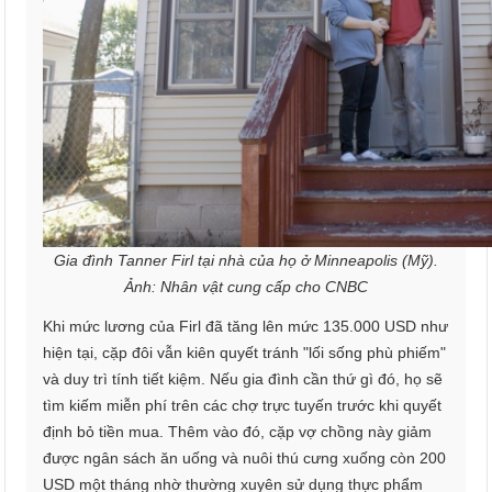
Gia đình Tanner Firl tại nhà của họ ở Minneapolis (Mỹ).
Ảnh: Nhân vật cung cấp cho CNBC
Khi mức lương của Firl đã tăng lên mức 135.000 USD như
hiện tại, cặp đôi vẫn kiên quyết tránh "lối sống phù phiếm"
và duy trì tính tiết kiệm. Nếu gia đình cần thứ gì đó, họ sẽ
tìm kiếm miễn phí trên các chợ trực tuyến trước khi quyết
định bỏ tiền mua. Thêm vào đó, cặp vợ chồng này giảm
được ngân sách ăn uống và nuôi thú cưng xuống còn 200
USD một tháng nhờ thường xuyên sử dụng thực phẩm