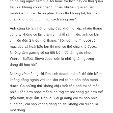
có những người tầm tuổi tôi hoặc trẻ hơn hay có thói quen
tiêu xài không có kế hoạch, nhiều khi tiêu quá số tiền
mình kiếm được để rồi phải đi vay thì không tốt, tôi chắc
chắn không đồng tình với cách sống này”
Anh cũng kể lại những ngày đầu khởi nghiệp, nhiều tháng
công ty không có lãi, thậm chí là lỗ rất nhiều, anh có khi
chỉ tiêu đến 2 triệu mỗi tháng: “Tôi luôn nghĩ người có
mục tiêu và hoài bão lớn thì mới có thể chịu khổ được.
Những tấm gương về sự tiết kiệm để làm giàu như
Warren Buffett, Steve Jobs luôn là những tấm gương
đáng để học hỏi”.
Nhưng với một người làm kinh doanh mà nói thì tiến kiệm
không đồng nghĩa với keo kiệt với chính bản thân mình
được. Có những thứ không chịu mất tiền nhỏ thì sẽ mất
nhiều tiền hơn hoặc mất đi những cơ hội đáng giá hơn thế
gấp trăm, triệu lần. Nên là "Cái gì đáng chi thì bao nhiêu
cũng chi, cái nào không đáng chi thì không chi dù chỉ là
một đồng".