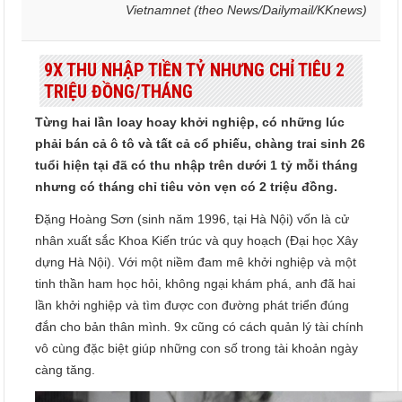
Vietnamnet (theo News/Dailymail/KKnews)
9X THU NHẬP TIỀN TỶ NHƯNG CHỈ TIÊU 2
TRIỆU ĐỒNG/THÁNG
Từng hai lần loay hoay khởi nghiệp, có những lúc
phải bán cả ô tô và tất cả cổ phiếu, chàng trai sinh 26
tuổi hiện tại đã có thu nhập trên dưới 1 tỷ mỗi tháng
nhưng có tháng chỉ tiêu vỏn vẹn có 2 triệu đồng.
Đặng Hoàng Sơn (sinh năm 1996, tại Hà Nội) vốn là cử
nhân xuất sắc Khoa Kiến trúc và quy hoạch (Đại học Xây
dựng Hà Nội). Với một niềm đam mê khởi nghiệp và một
tinh thần ham học hỏi, không ngại khám phá, anh đã hai
lần khởi nghiệp và tìm được con đường phát triển đúng
đắn cho bản thân mình. 9x cũng có cách quản lý tài chính
vô cùng đặc biệt giúp những con số trong tài khoản ngày
càng tăng.