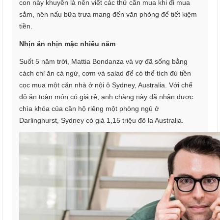
con này khuyên là nên viết các thứ cần mua khi đi mua
sắm, nên nấu bữa trưa mang đến văn phòng để tiết kiệm
tiền.
Nhịn ăn nhịn mặc nhiều năm
Suốt 5 năm trời, Mattia Bondanza và vợ đã sống bằng
cách chỉ ăn cá ngừ, cơm và salad để có thể tích đủ tiền
cọc mua một căn nhà ở nội ô Sydney, Australia. Với chế
độ ăn toàn món có giá rẻ, anh chàng này đã nhận được
chìa khóa của căn hộ riêng một phòng ngủ ở
Darlinghurst, Sydney có giá 1,15 triệu đô la Australia.