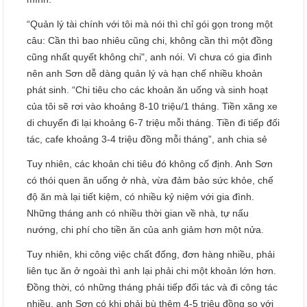
“Quản lý tài chính với tôi mà nói thì chỉ gói gọn trong một
câu: Cần thì bao nhiêu cũng chi, không cần thì một đồng
cũng nhất quyết không chi", anh nói. Vì chưa có gia đình
nên anh Sơn dễ dàng quản lý và hạn chế nhiều khoản
phát sinh. “Chi tiêu cho các khoản ăn uống và sinh hoạt
của tôi sẽ rơi vào khoảng 8-10 triệu/1 tháng. Tiền xăng xe
di chuyển đi lại khoảng 6-7 triệu mỗi tháng. Tiền đi tiếp đối
tác, cafe khoảng 3-4 triệu đồng mỗi tháng”, anh chia sẻ
Tuy nhiên, các khoản chi tiêu đó không cố định. Anh Sơn
có thói quen ăn uống ở nhà, vừa đảm bảo sức khỏe, chế
độ ăn mà lại tiết kiệm, có nhiều kỷ niệm với gia đình.
Những tháng anh có nhiều thời gian về nhà, tự nấu
nướng, chi phí cho tiền ăn của anh giảm hơn một nửa.
Tuy nhiên, khi công việc chất đống, đơn hàng nhiều, phải
liên tục ăn ở ngoài thì anh lại phải chi một khoản lớn hơn.
Đồng thời, có những tháng phải tiếp đối tác và đi công tác
nhiều, anh Sơn có khi phải bù thêm 4-5 triệu đồng so với