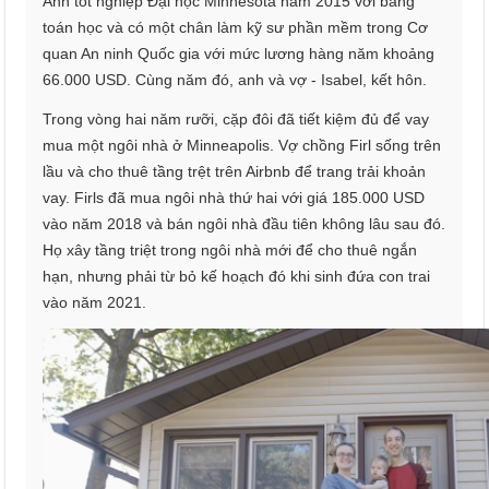
Anh tốt nghiệp Đại học Minnesota năm 2015 với bằng
toán học và có một chân làm kỹ sư phần mềm trong Cơ
quan An ninh Quốc gia với mức lương hàng năm khoảng
66.000 USD. Cùng năm đó, anh và vợ - Isabel, kết hôn.
Trong vòng hai năm rưỡi, cặp đôi đã tiết kiệm đủ để vay
mua một ngôi nhà ở Minneapolis. Vợ chồng Firl sống trên
lầu và cho thuê tầng trệt trên Airbnb để trang trải khoản
vay. Firls đã mua ngôi nhà thứ hai với giá 185.000 USD
vào năm 2018 và bán ngôi nhà đầu tiên không lâu sau đó.
Họ xây tầng triệt trong ngôi nhà mới để cho thuê ngắn
hạn, nhưng phải từ bỏ kế hoạch đó khi sinh đứa con trai
vào năm 2021.