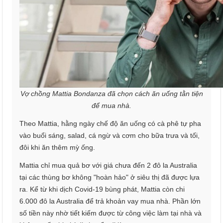
Vợ chồng Mattia Bondanza đã chọn cách ăn uống tằn tiện
để mua nhà.
Theo Mattia, hằng ngày chế độ ăn uống có cà phê tự pha
vào buổi sáng, salad, cá ngừ và cơm cho bữa trưa và tối,
đôi khi ăn thêm mỳ ống.
Mattia chỉ mua quả bơ với giá chưa đến 2 đô la Australia
tại các thùng bơ không "hoàn hảo" ở siêu thị đã được lựa
ra. Kể từ khi dịch Covid-19 bùng phát, Mattia còn chi
6.000 đô la Australia để trả khoản vay mua nhà. Phần lớn
số tiền này nhờ tiết kiếm được từ công việc làm tại nhà và