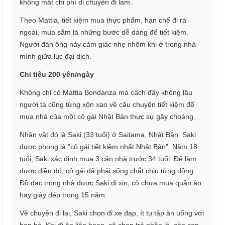
không mất chi phí di chuyển đi làm.
Theo Mattia, tiết kiệm mua thực phẩm, hạn chế đi ra
ngoài, mua sắm là những bước dễ dàng để tiết kiệm.
Người đàn ông này cảm giác nhẹ nhõm khi ở trong nhà
mình giữa lúc đại dịch.
Chỉ tiêu 200 yên/ngày
Không chỉ có Mattia Bondanza mà cách đây không lâu
người ta cũng từng xôn xao về câu chuyện tiết kiệm để
mua nhà của một cô gái Nhật Bản thực sự gây choáng.
Nhân vật đó là Saki (33 tuổi) ở Saitama, Nhật Bản. Saki
được phong là "cô gái tiết kiệm nhất Nhật Bản". Năm 18
tuổi, Saki xác định mua 3 căn nhà trước 34 tuổi. Để làm
được điều đó, cô gái đã phải sống chắt chiu từng đồng.
Đồ đạc trong nhà được Saki đi xin, cô chưa mua quần áo
hay giày dép trong 15 năm.
Về chuyện đi lại, Saki chọn đi xe đạp, ít tụ tập ăn uống với