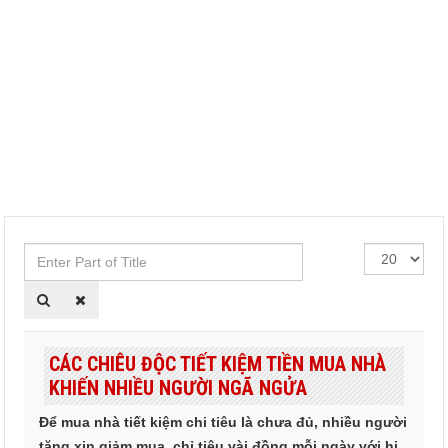
Enter
Hiển
Part
thị
of
#
Title
CÁC CHIÊU ĐỘC TIẾT KIỆM TIỀN MUA NHÀ
KHIẾN NHIỀU NGƯỜI NGÃ NGỬA
Để mua nhà tiết kiệm chi tiêu là chưa đủ, nhiều người
tăng xin giảm mua, chỉ tiêu vài đồng mỗi ngày với hi