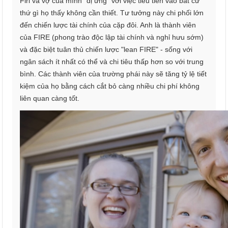
Firl và vợ của mình "dị ứng" với việc tiêu tiền vào bất cứ
thứ gì họ thấy không cần thiết. Tư tưởng này chi phối lớn
đến chiến lược tài chính của cặp đôi. Anh là thành viên
của FIRE (phong trào độc lập tài chính và nghỉ hưu sớm)
và đặc biệt tuân thủ chiến lược "lean FIRE" - sống với
ngân sách ít nhất có thể và chi tiêu thấp hơn so với trung
bình. Các thành viên của trường phái này sẽ tăng tỷ lệ tiết
kiệm của họ bằng cách cắt bỏ càng nhiều chi phí không
liên quan càng tốt.