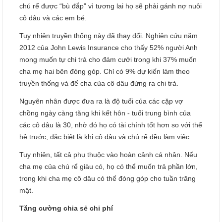
chú rể được “bù đắp” vì tương lai họ sẽ phải gánh nợ nuôi
cô dâu và các em bé.
Tuy nhiên truyền thống này đã thay đổi. Nghiên cứu năm
2012 của John Lewis Insurance cho thấy 52% người Anh
mong muốn tự chi trả cho đám cưới trong khi 37% muốn
cha mẹ hai bên đóng góp. Chỉ có 9% dự kiến ​​làm theo
truyền thống và để cha của cô dâu đứng ra chi trả.
Nguyên nhân được đưa ra là độ tuổi của các cặp vợ
chồng ngày càng tăng khi kết hôn - tuổi trung bình của
các cô dâu là 30, nhờ đó họ có tài chính tốt hơn so với thế
hệ trước, đặc biệt là khi cô dâu và chú rể đều làm việc.
Tuy nhiên, tất cả phụ thuộc vào hoàn cảnh cá nhân. Nếu
cha mẹ của chú rể giàu có, họ có thể muốn trả phần lớn,
trong khi cha mẹ cô dâu có thể đóng góp cho tuần trăng
mật.
Tăng cường chia sẻ chi phí