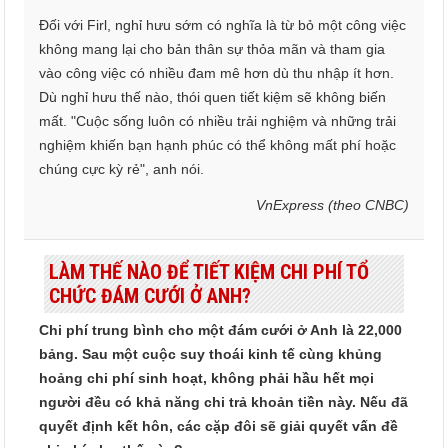
Đối với Firl, nghỉ hưu sớm có nghĩa là từ bỏ một công việc
không mang lại cho bản thân sự thỏa mãn và tham gia
vào công việc có nhiều đam mê hơn dù thu nhập ít hơn.
Dù nghỉ hưu thế nào, thói quen tiết kiệm sẽ không biến
mất. "Cuộc sống luôn có nhiều trải nghiệm và những trải
nghiệm khiến bạn hạnh phúc có thể không mất phí hoặc
chúng cực kỳ rẻ", anh nói.
VnExpress (theo CNBC)
LÀM THẾ NÀO ĐỂ TIẾT KIỆM CHI PHÍ TỔ
CHỨC ĐÁM CƯỚI Ở ANH?
Chi phí trung bình cho một đám cưới ở Anh là 22,000
bảng. Sau một cuộc suy thoái kinh tế cùng khủng
hoảng chi phí sinh hoạt, không phải hầu hết mọi
người đều có khả năng chi trả khoản tiền này. Nếu đã
quyết định kết hôn, các cặp đôi sẽ giải quyết vấn đề