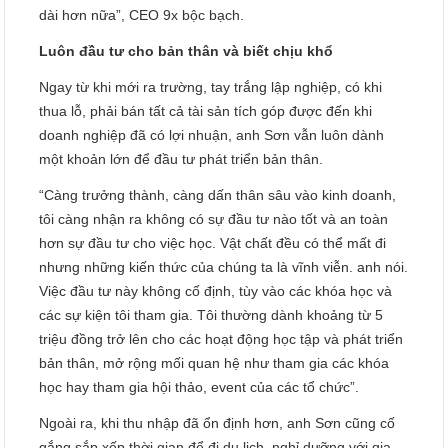
dài hơn nữa”, CEO 9x bộc bạch.
Luôn đầu tư cho bản thân và biết chịu khổ
Ngay từ khi mới ra trường, tay trắng lập nghiệp, có khi
thua lỗ, phải bán tất cả tài sản tích góp được đến khi
doanh nghiệp đã có lợi nhuận, anh Sơn vẫn luôn dành
một khoản lớn để đầu tư phát triển bản thân.
“Càng trưởng thành, càng dấn thân sâu vào kinh doanh,
tôi càng nhận ra không có sự đầu tư nào tốt và an toàn
hơn sự đầu tư cho việc học. Vật chất đều có thể mất đi
nhưng những kiến thức của chúng ta là vĩnh viễn. anh nói.
Việc đầu tư này không cố định, tùy vào các khóa học và
các sự kiện tôi tham gia. Tôi thường dành khoảng từ 5
triệu đồng trở lên cho các hoạt động học tập và phát triển
bản thân, mở rộng mối quan hệ như tham gia các khóa
học hay tham gia hội thảo, event của các tổ chức”.
Ngoài ra, khi thu nhập đã ổn định hơn, anh Sơn cũng cố
gắng sắp xếp thời gian để đi du lịch, nghỉ dưỡng với gia