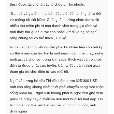
thừa được tái chế từ các tổ chức phi lợi nhuận.
"Bạn bè và gia đình hai bên đều biết đến chúng tôi là đôi
vợ chồng rất tiết kiệm. Chúng tôi thường nhận được rất
nhiều thứ miễn phí vì một thành viên trong gia đình vô
tình thấy thứ gì đó được cho hoặc vứt đi và họ sẽ nghĩ
rằng chúng tôi có thể thích", Firl kể.
Ngoài ra, cặp đôi không cần phải bỏ nhiều tiền cho bất kỳ
sở thích nào của họ. Firl là một người đam mê chạy, nghe
podcast và chơi cờ, trong khi Isabel thích viết và trò chơi
điện tử được phát trực tuyến. Cả hai đều dành thời gian
tham gia trò chơi điện tử vào mỗi tối.
Nghĩ về tương lai nếu Firl tiết kiệm được 625.000 USD,
anh cho rằng không nhất thiết phải chuyển sang một cuộc
sống nhàn hạ. "Nghỉ hưu không phải là ngồi trên ghế xem
phim cả ngày hay đi biển và đón một buổi tối thật đẹp. Đó
là lúc bạn có thể làm bất cứ điều gì mong muốn", anh
định nghĩa