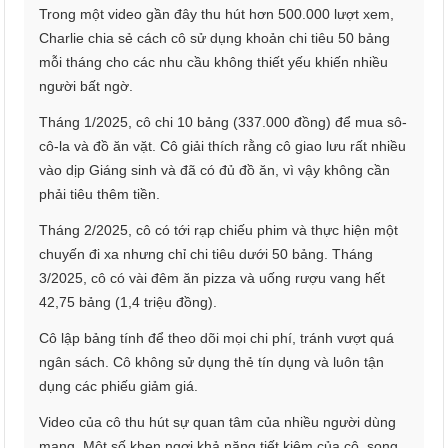
Trong một video gần đây thu hút hơn 500.000 lượt xem,
Charlie chia sẻ cách cô sử dụng khoản chi tiêu 50 bảng
mỗi tháng cho các nhu cầu không thiết yếu khiến nhiều
người bất ngờ.
Tháng 1/2025, cô chi 10 bảng (337.000 đồng) để mua sô-
cô-la và đồ ăn vặt. Cô giải thích rằng cô giao lưu rất nhiều
vào dịp Giáng sinh và đã có đủ đồ ăn, vì vậy không cần
phải tiêu thêm tiền.
Tháng 2/2025, cô có tới rạp chiếu phim và thực hiện một
chuyến đi xa nhưng chỉ chi tiêu dưới 50 bảng. Tháng
3/2025, cô có vài đêm ăn pizza và uống rượu vang hết
42,75 bảng (1,4 triệu đồng).
Cô lập bảng tính để theo dõi mọi chi phí, tránh vượt quá
ngân sách. Cô không sử dụng thẻ tín dụng và luôn tận
dụng các phiếu giảm giá.
Video của cô thu hút sự quan tâm của nhiều người dùng
mạng. Một số khen ngợi khả năng tiết kiệm của cô, song