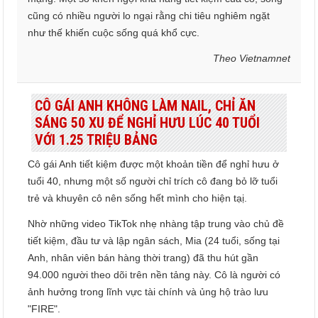
cũng có nhiều người lo ngại rằng chi tiêu nghiêm ngặt
như thế khiến cuộc sống quá khổ cực.
Theo Vietnamnet
CÔ GÁI ANH KHÔNG LÀM NAIL, CHỈ ĂN
SÁNG 50 XU ĐỂ NGHỈ HƯU LÚC 40 TUỔI
VỚI 1.25 TRIỆU BẢNG
Cô gái Anh tiết kiệm được một khoản tiền để nghỉ hưu ở
tuổi 40, nhưng một số người chỉ trích cô đang bỏ lỡ tuổi
trẻ và khuyên cô nên sống hết mình cho hiện tạị.
Nhờ những video TikTok nhẹ nhàng tập trung vào chủ đề
tiết kiệm, đầu tư và lập ngân sách, Mia (24 tuổi, sống tại
Anh, nhân viên bán hàng thời trang) đã thu hút gần
94.000 người theo dõi trên nền tảng này. Cô là người có
ảnh hưởng trong lĩnh vực tài chính và ủng hộ trào lưu
"FIRE".