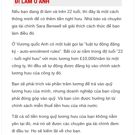
ĐI LÀM Ở ANH
Nếu bạn đang đi làm và trên 22 tuổi, thì đây là một cách
thông minh để có thêm tiền nghỉ hưu. Nhà báo và chuyên
gia tài chính Sara Benwell sẽ giải thích cách thức để bạn
làm điều đó.
Ở Vương quốc Anh có một luật gọi lại "luật tự động đăng
ký - auto-enrolment rules". Bất cứ ai nằm trong độ tuổi "22
- tuổi nghỉ hưu" với mức lương hơn £10,000/năm từ một
công ty, thì đều sẽ tự động được đăng ký vào chính sách
lương hưu của công ty đó.
Bạn sẽ phải trích vài phần trăm lương để trả vào quỹ
lương hưu của mình, nhưng doanh nghiệp của bạn cũng
phải đóng góp vào quỹ. Và bạn còn được hưởng lợi từ
chính sách miễn thuế tiền hưu của nhà nước.
Tất cả số tiền trong quỹ lương hưu của bạn không nằm
yên tại đó, mà nó sẽ được các chuyên gia tài chính đem
đi đầu tư. Họ sẽ kiếm lãi về cho bạn.