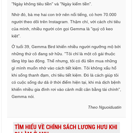
"Ngày không tiêu tiền" và "Ngày kiếm tiền".
Nhờ đó, bà mẹ hai con trở nên nổi tiếng, có hơn 70.000
người theo dõi trên Instagram. Thậm chí, với cách chi tiêu
của mình, nhiều người còn gọi Gemma là "quý cô keo
kiệt".
Ở tuổi 39, Gemma Bird khiến nhiều người ngưỡng mộ bởi
những thứ cô đang sở hữu. "Tôi chỉ là một cô gái thuộc
tầng lớp lao động. Thế nhưng, tôi có đủ tiền mua những
gì mình muốn nhờ vào cách tiết kiệm. Tôi không xấu hổ
khi sống thanh đạm, chi tiêu tiết kiệm. Đó là cách giúp tôi
có cuộc sống dư dả ở thời điểm hiện tại, khi mà dịch bệnh
khiến nhiều gia đình rơi vào cảnh mất cân bằng tài chính",
Gemma nói.
Theo Nguoiduatin
TÌM HIỂU VỀ CHÍNH SÁCH LƯƠNG HƯU KHI