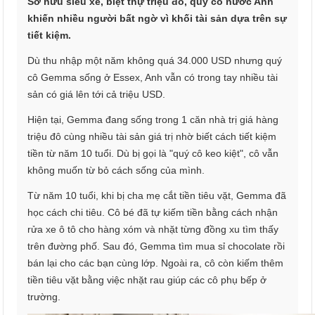
Sở hữu siêu xe, biệt thự triệu đô, quý cô nước Anh
khiến nhiều người bất ngờ vì khối tài sản dựa trên sự
tiết kiệm.
Dù thu nhập một năm không quá 34.000 USD nhưng quý
cô Gemma sống ở Essex, Anh vẫn có trong tay nhiều tài
sản có giá lên tới cả triệu USD.
Hiện tại, Gemma đang sống trong 1 căn nhà trị giá hàng
triệu đô cùng nhiều tài sản giá trị nhờ biết cách tiết kiệm
tiền từ năm 10 tuổi. Dù bị gọi là "quý cô keo kiệt", cô vẫn
không muốn từ bỏ cách sống của mình.
Từ năm 10 tuổi, khi bị cha mẹ cắt tiền tiêu vặt, Gemma đã
học cách chi tiêu. Cô bé đã tự kiếm tiền bằng cách nhận
rửa xe ô tô cho hàng xóm và nhặt từng đồng xu tìm thấy
trên đường phố. Sau đó, Gemma tìm mua sỉ chocolate rồi
bán lại cho các bạn cùng lớp. Ngoài ra, cô còn kiếm thêm
tiền tiêu vặt bằng việc nhặt rau giúp các cô phụ bếp ở
trường.