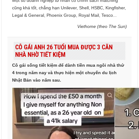
Một số doanh nghiệp tư nhân có chính sách matching
cũng khá tốt, chẳng hạn Unilever, Shell, HSBC, Kingfisher,
Legal & General, Phoenix Group, Royal Mail, Tesco...
Viethome (theo The Sun)
CÔ GÁI ANH 26 TUỔI MUA ĐƯỢC 3 CĂN
NHÀ NHỜ TIẾT KIỆM
Cô gái sống tiết kiệm để dành tiền mua ngôi nhà thứ
4 trong năm nay và thực hiện một chuyến du lịch
Nhật Bản vào năm sau.