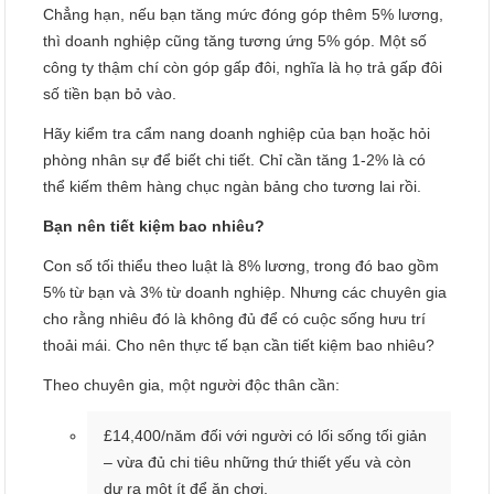
Chẳng hạn, nếu bạn tăng mức đóng góp thêm 5% lương,
thì doanh nghiệp cũng tăng tương ứng 5% góp. Một số
công ty thậm chí còn góp gấp đôi, nghĩa là họ trả gấp đôi
số tiền bạn bỏ vào.
Hãy kiểm tra cẩm nang doanh nghiệp của bạn hoặc hỏi
phòng nhân sự để biết chi tiết. Chỉ cần tăng 1-2% là có
thể kiếm thêm hàng chục ngàn bảng cho tương lai rồi.
Bạn nên tiết kiệm bao nhiêu?
Con số tối thiểu theo luật là 8% lương, trong đó bao gồm
5% từ bạn và 3% từ doanh nghiệp. Nhưng các chuyên gia
cho rằng nhiêu đó là không đủ để có cuộc sống hưu trí
thoải mái. Cho nên thực tế bạn cần tiết kiệm bao nhiêu?
Theo chuyên gia, một người độc thân cần:
£14,400/năm đối với người có lối sống tối giản
– vừa đủ chi tiêu những thứ thiết yếu và còn
dư ra một ít để ăn chơi.