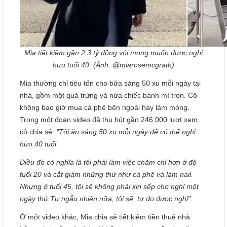
Mia tiết kiệm gần 2,3 tỷ đồng với mong muốn được nghỉ
hưu tuổi 40. (Ảnh: @miarosemcgrath)
Mia thường chỉ tiêu tốn cho bữa sáng 50 xu mỗi ngày tại
nhà, gồm một quả trứng và nửa chiếc bánh mì tròn. Cô
không bao giờ mua cà phê bên ngoài hay làm móng.
Trong một đoạn video đã thu hút gần 246.000 lượt xem,
cô chia sẻ:
"Tôi ăn sáng 50 xu mỗi ngày để có thể nghỉ
hưu 40 tuổi.
Điều đó có nghĩa là tôi phải làm việc chăm chỉ hơn ở độ
tuổi 20 và cắt giảm những thứ như cà phê và làm nail.
Nhưng ở tuổi 45, tôi sẽ không phải xin sếp cho nghỉ một
ngày thứ Tư ngẫu nhiên nữa, tôi sẽ
tự do được nghỉ".
Ở một video khác, Mia chia sẻ tiết kiệm tiền thuê nhà