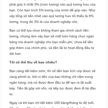
phải góp ít nhất 3% (mức lương) vào quỹ lương hưu của
bạn. Còn bạn trích 5% lương của mình để góp vào. Như
vậy tổng số tiền nhét vào quỹ lương hưu tối thiểu là 8%
lương, trong đó 3% là của doanh nghiệp cho.
Bạn có thể lựa chọn không tham gia chính sách tiền
lương, nhưng làm vậy bạn sẽ mất luôn hàng chục ngàn
bảng mà doanh nghiệp cho bạn miễn phí, chưa kể tiền
góp thêm của chính phủ, và tiền lãi từ hoạt động đầu tư
dài hạn.
Tôi có thể thu về bao nhiêu?
Bạn càng tiết kiệm sớm, thì số tiền bạn tích cóp được sẽ
càng phình to, bởi vì tiền của bạn không chỉ nằm trong
ngân hàng, mà nó được đem đầu tư để tạo ra lãi suất
kép. Tiền lãi gộp với vốn, và tiếp tục được đem đi tái đầu
tư.
Ngay cả khi bạn chỉ tiết kiệm 100 bảng/tháng từ độ tuổi