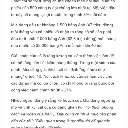
- một chỉ số thị trường chứng khoán theo dõi hiệu suất cổ
phiếu của 500 công ty đại chúng lớn nhất tại Mỹ, việc đầu
tư này sẽ mang lại lợi nhuận trung bình 8% mỗi năm.
Mia đang đầu tư khoảng 1.500 bảng Anh (47 triệu đồng)
mỗi tháng vào cổ phiếu và nhận ra rằng cô sẽ cần phải
đầu tư ít nhất 2.000 bảng Anh (62,8 triệu đồng) mỗi tháng
nếu muốn có 35.000 bảng Anh mỗi năm khi 40 tuổi.
Giải pháp của cô là tăng lương và kiếm thêm việc làm để
có thể tăng tiền tiết kiệm hàng tháng. Trong một video của
mình, Mia cũng giải thích, cô chỉ định "nghỉ hưu nhẹ
nhàng" ở tuổi 40. Nói cách khác, cô vẫn sẽ làm việc cho
các dự án mà cô lựa chọn, cô chỉ không bị ràng buộc bởi
công việc hành chính từ 9h - 17h.
Nhiều người đồng ý rằng kế hoạch của Mia đáng ngưỡng
mộ và tính kỷ luật của cô đáng ghen tỵ:
"Tôi thích phong
cách và video của bạn"; "Đây cũng chính là mục tiêu phấn
đấu của tôi"; "Điều quan trọng là sự điều độ để giữ sức
khỏe bên cạnh việc tiết kiệm"...