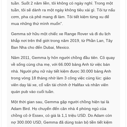
tuần. Suốt 2 năm liền, tôi không có ngày nghỉ. Trong một
tuần, tôi sẽ dành ra một ngày không tiêu xài gì. Tôi tự nấu
cơm, pha cà phê mang đi làm. Tôi tiết kiệm từng xu để
mua những thứ mình muốn".
Gemma sở hữu một chiếc xe Range Rover và đi du lịch
khắp nơi trên thế giới trong năm 2019, từ Phần Lan, Tây
Ban Nha cho đến Dubai, Mexico.
Năm 2011, Gemma ly hôn người chồng đầu tiên. Cô quay
về sống cùng cha mẹ, với 66.000 bảng Anh từ việc bán
nhà. Người phụ nữ này tiết kiệm được 30.000 bảng Anh
trong vòng 18 tháng nhờ làm 3 công việc cùng lúc: giáo
viên dạy lái xe, cố vấn tài chính ở Halifax và nhân viên
quán pub vào cuối tuần.
Một thời gian sau, Gemma gặp người chồng hiện tại là
Adam Bird. Họ chuyển đến căn nhà 4 phòng ngủ của
chồng cô ở Essex, có giá là 1,1 triệu USD. Do Adam còn
nợ 300.000 USD, Gemma đã dùng toàn bộ tiền tiết kiệm