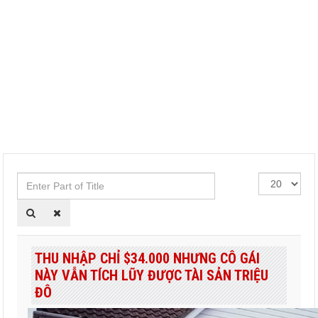
Enter
Hiển
Part
thị
of
#
Title
THU NHẬP CHỈ $34.000 NHƯNG CÔ GÁI
NÀY VẪN TÍCH LŨY ĐƯỢC TÀI SẢN TRIỆU
ĐÔ