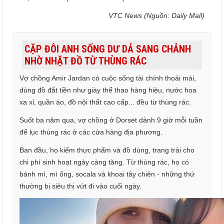
VTC News (Nguồn: Daily Mail)
CẶP ĐÔI ANH SỐNG DƯ DẢ SANG CHẢNH
NHỜ NHẶT ĐỒ TỪ THÙNG RÁC
Vợ chồng Amir Jardan có cuộc sống tài chính thoải mái,
dùng đồ đắt tiền như giày thể thao hàng hiệu, nước hoa
xa xỉ, quần áo, đồ nội thất cao cấp... đều từ thùng rác.
Suốt ba năm qua, vợ chồng ở Dorset dành 9 giờ mỗi tuần
để lục thùng rác ở các cửa hàng địa phương.
Ban đầu, họ kiếm thực phẩm và đồ dùng, trang trải cho
chi phí sinh hoạt ngày càng tăng. Từ thùng rác, họ có
bánh mì, mì ống, socala và khoai tây chiên - những thứ
thường bị siêu thị vứt đi vào cuối ngày.