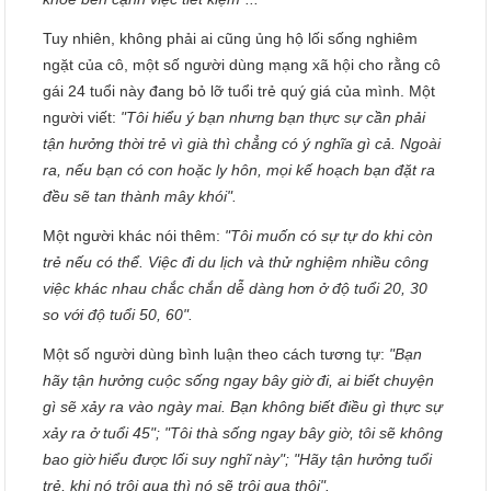
Tuy nhiên, không phải ai cũng ủng hộ lối sống nghiêm
ngặt của cô, một số người dùng mạng xã hội cho rằng cô
gái 24 tuổi này đang bỏ lỡ tuổi trẻ quý giá của mình. Một
người viết:
"Tôi hiểu ý bạn nhưng bạn thực sự cần phải
tận hưởng thời trẻ vì già thì chẳng có ý nghĩa gì cả. Ngoài
ra, nếu bạn có con hoặc ly hôn, mọi kế hoạch bạn đặt ra
đều sẽ tan thành mây khói".
Một người khác nói thêm:
"Tôi muốn có sự tự do khi còn
trẻ nếu có thể. Việc đi du lịch và thử nghiệm nhiều công
việc khác nhau chắc chắn dễ dàng hơn ở độ tuổi 20, 30
so với độ tuổi 50, 60".
Một số người dùng bình luận theo cách tương tự:
"Bạn
hãy tận hưởng cuộc sống ngay bây giờ đi, ai biết chuyện
gì sẽ xảy ra vào ngày mai. Bạn không biết điều gì thực sự
xảy ra ở tuổi 45"; "Tôi thà sống ngay bây giờ, tôi sẽ không
bao giờ hiểu được lối suy nghĩ này"; "Hãy tận hưởng tuổi
trẻ, khi nó trôi qua thì nó sẽ trôi qua thôi".