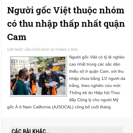
Người gốc Việt thuộc nhóm
có thu nhập thấp nhất quận
Cam
CẬP NHẬT LẦN CUỐI NGÀY 02 THÁNG 6 2026
Người gốc Việt có tỷ lệ nghèo
cao nhất trong các sắc dân
thiểu số ở quận Cam, với thu
nhập chưa bằng 1/2 người da
trắng, theo nghiên cứu mới.
Thống kê do Hiệp hội Thúc
đẩy Công lý cho người Mỹ
gốc Á ở Nam California (AJSOCAL) công bố cuối tháng
CÁC BÀI KHÁC...