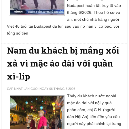
Budapest hoàn tất truy tố vào
tháng 6/2026. Theo hồ sơ vụ
án, một chủ nhà hàng người
Việt 46 tuổi tại Budapest đã lún sâu vào nợ nần vì cờ bạc, với
tổng số tiền
Nam du khách bị mắng xối
xả vì mặc áo dài với quần
xì-lip
CẬP NHẬT LẦN CUỐI NGÀY 06 THÁNG 6 2026
Thấy du khách nước ngoài
mặc áo dài với nội y quá
phản cảm, chị C.H. (người
dân Hội An) tiến đến yêu cầu
người này phải chỉnh lại trang