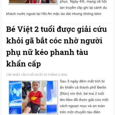
phục. Ngày 4/6, mạng xã hội
lan truyền clip ghi lại cảnh du
khách nước ngoài tại Hội An mặc áo dài nhưng không kèm
Bé Việt 2 tuổi được giải cứu
khỏi gã bắt cóc nhờ người
phụ nữ kéo phanh tàu
khẩn cấp
CẬP NHẬT LẦN CUỐI NGÀY 03 THÁNG 6 2026
Sau 3 ngày đêm mất tích bí
ẩn khiến cả thành phố Berlin
(Đức) nín thở, bé trai 2 tuổi
tên Alex đã được giải cứu một
cách ngoạn mục và an toàn
trên một chuyến tàu điện