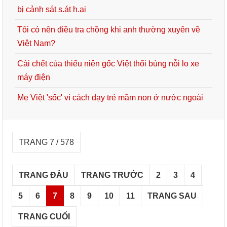
bị cảnh sát s.át h.ại
Tôi có nên điều tra chồng khi anh thường xuyên về
Việt Nam?
Cái chết của thiếu niên gốc Việt thổi bùng nỗi lo xe
máy điện
Mẹ Việt 'sốc' vì cách dạy trẻ mầm non ở nước ngoài
TRANG 7 / 578
TRANG ĐẦU
TRANG TRƯỚC
2
3
4
5
6
7
8
9
10
11
TRANG SAU
TRANG CUỐI