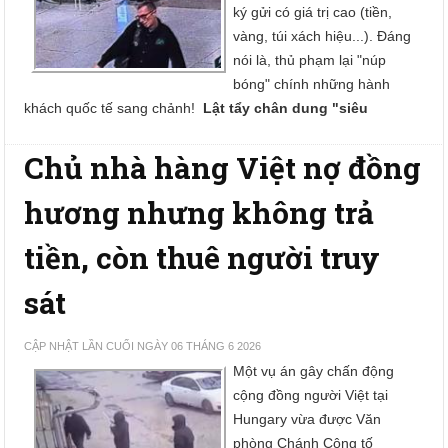
ký gửi có giá trị cao (tiền,
vàng, túi xách hiệu...). Đáng
nói là, thủ phạm lại "núp
bóng" chính những hành
khách quốc tế sang chảnh!
Lật tẩy chân dung "siêu
Chủ nhà hàng Việt nợ đồng
hương nhưng không trả
tiền, còn thuê người truy
sát
CẬP NHẬT LẦN CUỐI NGÀY 06 THÁNG 6 2026
Một vụ án gây chấn động
cộng đồng người Việt tại
Hungary vừa được Văn
phòng Chánh Công tố