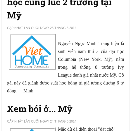
học cùng lúc 2 trường tại
Mỹ
CẬP NHẬT LẦN CUỐI NGÀY 25 THÁNG 6 2014
Nguyễn Ngọc Minh Trang hiện là
sinh viên năm thứ 3 của đại học
Columbia (New York, Mỹ), nằm
trong hệ thống 8 trường Ivy
League danh giá nhất nước Mỹ. Cô
gái này đã giành được suất học bổng trị giá tương đương 6 tỷ
đồng.
Minh
Xem bói ở... Mỹ
CẬP NHẬT LẦN CUỐI NGÀY 24 THÁNG 6 2014
Mặc dù đã điện thoại "đặt chỗ"