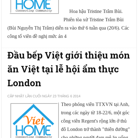
Hoa hậu Tristine Trâm Bùi.
Phiên tòa xử Tristine Trâm Bùi
(Bùi Nguyễn Thị Trâm) diễn ra vào thứ 6 tuần qua (20/6). Các
công tố viên đề nghị mức án 4
Đầu bếp Việt giới thiệu món
ăn Việt tại lễ hội ẩm thực
London
CẬP NHẬT LẦN CUỐI NGÀY 23 THÁNG 6 2014
Theo phóng viên TTXVN tại Anh,
trong các ngày từ 18-22/6, một góc
công viên Regent's rộng lớn ở thủ
đô London trở thành "thiên đường"
cho những người đam mê ăn uống