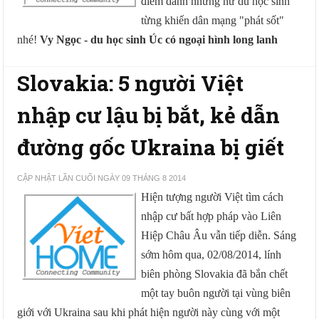
điểm danh những nữ du học sinh
từng khiến dân mạng "phát sốt"
nhé!
Vy Ngọc - du học sinh Úc có ngoại hình long lanh
Slovakia: 5 người Việt
nhập cư lậu bị bắt, kẻ dẫn
đường gốc Ukraina bị giết
CẬP NHẬT LẦN CUỐI NGÀY 09 THÁNG 8 2014
Hiện tượng người Việt tìm cách
nhập cư bất hợp pháp vào Liên
Hiệp Châu Âu vẫn tiếp diễn. Sáng
sớm hôm qua, 02/08/2014, lính
biên phòng Slovakia đã bắn chết
một tay buôn người tại vùng biên
giới với Ukraina sau khi phát hiện người này cùng với một