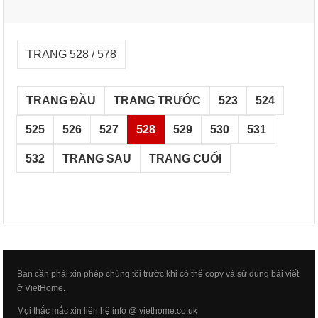
TRANG 528 / 578
TRANG ĐẦU
TRANG TRƯỚC
523
524
525
526
527
528
529
530
531
532
TRANG SAU
TRANG CUỐI
Bạn cần phải xin phép chúng tôi trước khi có thể copy và sử dụng bài viết
ở VietHome.
Mọi thắc mắc xin liên hệ info @ viethome.co.uk