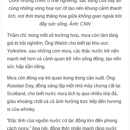
Dưới những chiếc ô nhẹ nghiêng, sắc vàng của váy áo
cùng những vòng hoa rực rỡ tạo nên khung cảnh thanh
lịch, nơi thời trang thăng hoa giữa không gian ngoài trời
đầy sức sống. Ảnh: CNN
Thậm chí, trong một số trường hợp, mưa còn làm tăng
giá trị trải nghiệm. Ông Walsh cho biết tại khu vực
Yorkshire, sau những cơn mưa, các thác nước trở nên
mạnh mẽ hơn và cảnh quan trở nên sống động, tạo nên
sức hấp dẫn riêng.
Mưa còn đóng vai trò quan trọng trong sản xuất. Ông
Alasdair Day, đồng sáng lập một nhà máy chưng cất tại
Scotland, cho biết nước mưa tích tụ qua nhiều lớp đá,
giàu khoáng chất và có ảnh hưởng trực tiếp đến hương
vị của whisky.
“Đặc tính của nguồn nước có tác động lớn đến phong
cách rượu,” ông nói, đồng thời nhấn mạnh rằng nước