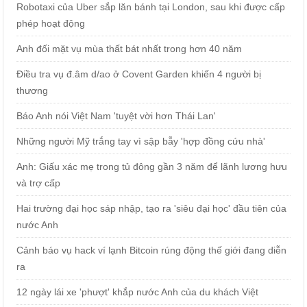
Robotaxi của Uber sắp lăn bánh tại London, sau khi được cấp
phép hoạt động
Anh đối mặt vụ mùa thất bát nhất trong hơn 40 năm
Điều tra vụ đ.âm d/ao ở Covent Garden khiến 4 người bị
thương
Báo Anh nói Việt Nam 'tuyệt vời hơn Thái Lan'
Những người Mỹ trắng tay vì sập bẫy 'hợp đồng cứu nhà'
Anh: Giấu xác mẹ trong tủ đông gần 3 năm để lãnh lương hưu
và trợ cấp
Hai trường đại học sáp nhập, tạo ra 'siêu đại học' đầu tiên của
nước Anh
Cảnh báo vụ hack ví lạnh Bitcoin rúng động thế giới đang diễn
ra
12 ngày lái xe 'phượt' khắp nước Anh của du khách Việt