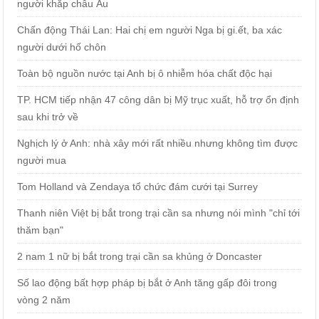
người khắp châu Âu
Chấn động Thái Lan: Hai chị em người Nga bị gi.ết, ba xác
người dưới hố chôn
Toàn bộ nguồn nước tại Anh bị ô nhiễm hóa chất độc hại
TP. HCM tiếp nhận 47 công dân bị Mỹ trục xuất, hỗ trợ ổn định
sau khi trở về
Nghịch lý ở Anh: nhà xây mới rất nhiều nhưng không tìm được
người mua
Tom Holland và Zendaya tổ chức đám cưới tại Surrey
Thanh niên Việt bị bắt trong trại cần sa nhưng nói mình "chỉ tới
thăm bạn"
2 nam 1 nữ bị bắt trong trại cần sa khủng ở Doncaster
Số lao động bất hợp pháp bị bắt ở Anh tăng gấp đôi trong
vòng 2 năm