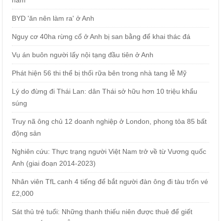
BYD 'ăn nên làm ra' ở Anh
Nguy cơ 40ha rừng cổ ở Anh bị san bằng để khai thác đá
Vụ án buôn người lấy nội tạng đầu tiên ở Anh
Phát hiện 56 thi thể bị thối rữa bên trong nhà tang lễ Mỹ
Lý do đừng đi Thái Lan: dân Thái sở hữu hơn 10 triệu khẩu
súng
Truy nã ông chủ 12 doanh nghiệp ở London, phong tỏa 85 bất
động sản
Nghiên cứu: Thực trạng người Việt Nam trở về từ Vương quốc
Anh (giai đoạn 2014-2023)
Nhân viên TfL canh 4 tiếng để bắt người đàn ông đi tàu trốn vé
£2,000
Sát thủ trẻ tuổi: Những thanh thiếu niên được thuê để giết