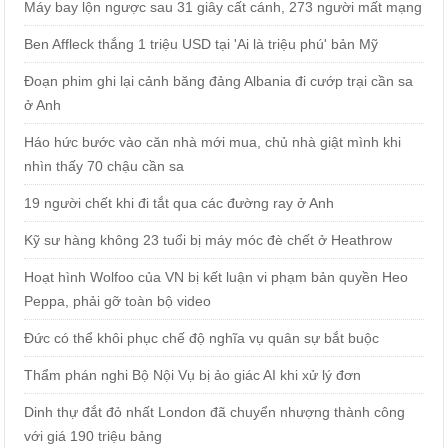
Máy bay lộn ngược sau 31 giây cất cánh, 273 người mất mạng
Ben Affleck thắng 1 triệu USD tại 'Ai là triệu phú' bản Mỹ
Đoạn phim ghi lại cảnh băng đảng Albania đi cướp trại cần sa
ở Anh
Háo hức bước vào căn nhà mới mua, chủ nhà giật mình khi
nhìn thấy 70 chậu cần sa
19 người chết khi đi tắt qua các đường ray ở Anh
Kỹ sư hàng không 23 tuổi bị máy móc đè chết ở Heathrow
Hoạt hình Wolfoo của VN bị kết luận vi phạm bản quyền Heo
Peppa, phải gỡ toàn bộ video
Đức có thể khôi phục chế độ nghĩa vụ quân sự bắt buộc
Thẩm phán nghi Bộ Nội Vụ bị ảo giác AI khi xử lý đơn
Dinh thự đắt đỏ nhất London đã chuyển nhượng thành công
với giá 190 triệu bảng