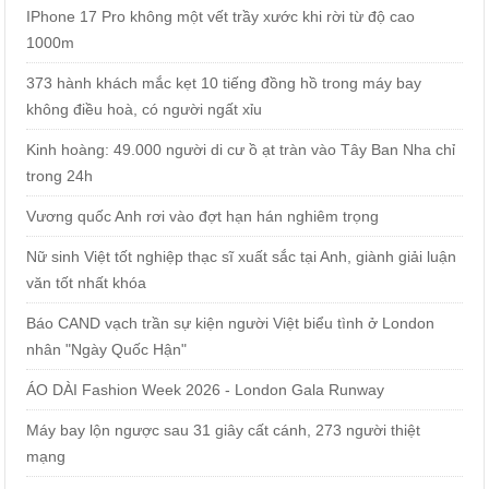
IPhone 17 Pro không một vết trầy xước khi rời từ độ cao
1000m
373 hành khách mắc kẹt 10 tiếng đồng hồ trong máy bay
không điều hoà, có người ngất xỉu
Kinh hoàng: 49.000 người di cư ồ ạt tràn vào Tây Ban Nha chỉ
trong 24h
Vương quốc Anh rơi vào đợt hạn hán nghiêm trọng
Nữ sinh Việt tốt nghiệp thạc sĩ xuất sắc tại Anh, giành giải luận
văn tốt nhất khóa
Báo CAND vạch trần sự kiện người Việt biểu tình ở London
nhân "Ngày Quốc Hận"
ÁO DÀI Fashion Week 2026 - London Gala Runway
Máy bay lộn ngược sau 31 giây cất cánh, 273 người thiệt
mạng