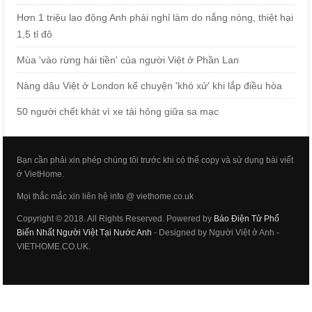
Hơn 1 triệu lao động Anh phải nghỉ làm do nắng nóng, thiệt hại
1,5 tỉ đô
Mùa 'vào rừng hái tiền' của người Việt ở Phần Lan
Nàng dâu Việt ở London kể chuyện 'khó xử' khi lắp điều hòa
50 người chết khát vì xe tải hỏng giữa sa mạc
Bạn cần phải xin phép chúng tôi trước khi có thể copy và sử dụng bài viết
ở VietHome.
Mọi thắc mắc xin liên hệ info @ viethome.co.uk
Copyright © 2018. All Rights Reserved. Powered by
Báo Điện Tử Phổ
Biến Nhất Người Việt Tại Nước Anh
- Designed by Người Việt ở Anh -
VIETHOME.CO.UK.