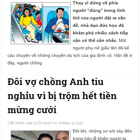
Thay vì đứng về phía
người “đúng” trong tình
thế của người đặt ra vấn
đề, nhà đạo đức học đã
khám phá nhiều cách tiếp
cận có thể cân nhắc.
Một
người phụ nữ giấu tên đã kể
câu chuyện về những chuyến du lịch của gia đình cô. Vấn đề ở
đây, người chồng
Đôi vợ chồng Anh tiu
nghỉu vì bị trộm hết tiền
mừng cưới
CẬP NHẬT LẦN CUỐI NGÀY 01 THÁNG 11 2022
Đôi khi, những sơ sót xảy đến
trong hôn lễ khiến người ta