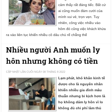
cảm thấy rất đáng tiếc. Bất cứ
ai cũng muốn đám cưới của
mình vui vẻ, trọn vẹn. Tuy
nhiên, công việc nhiều vào
hôm đó cũng việc khách khứa
ra vào liên tục khiến nhiều cô dâu chú rể chẳng thể
Nhiều người Anh muốn ly
hôn nhưng không có tiền
CẬP NHẬT LẦN CUỐI NGÀY 08 THÁNG 8 2022
Lạm phát, khó khăn kinh tế
được cho là nguyên nhân
khiến nhiều gia đình mâu
thuẫn nhưng bi kịch hơn là
họ không dám ly hôn vì lo
không đủ chi phí làm thủ