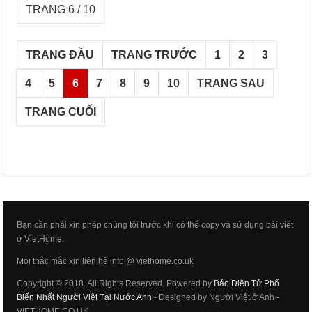
TRANG 6 / 10
TRANG ĐẦU
TRANG TRƯỚC
1
2
3
4
5
6
7
8
9
10
TRANG SAU
TRANG CUỐI
Bạn cần phải xin phép chúng tôi trước khi có thể copy và sử dụng bài viết
ở VietHome.
Mọi thắc mắc xin liên hệ info @ viethome.co.uk
Copyright © 2018. All Rights Reserved. Powered by
Báo Điện Tử Phổ
Biến Nhất Người Việt Tại Nước Anh
- Designed by Người Việt ở Anh -
VIETHOME.CO.UK.