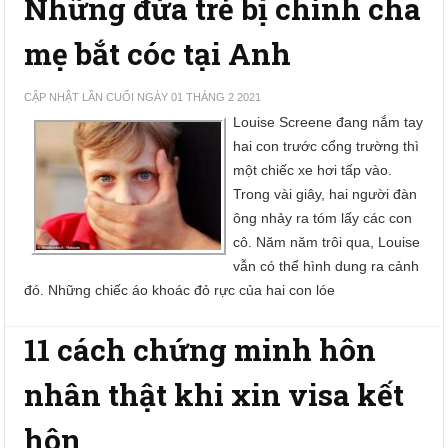
Những đứa trẻ bị chính cha
mẹ bắt cóc tại Anh
CẬP NHẬT LẦN CUỐI NGÀY 01 THÁNG 2 2021
Louise Screene đang nắm tay
hai con trước cổng trường thì
một chiếc xe hơi tấp vào.
Trong vài giây, hai người đàn
ông nhảy ra tóm lấy các con
cô. Năm năm trôi qua, Louise
vẫn có thể hình dung ra cảnh
đó. Những chiếc áo khoác đỏ rực của hai con lóe
11 cách chứng minh hôn
nhân thật khi xin visa kết
hôn