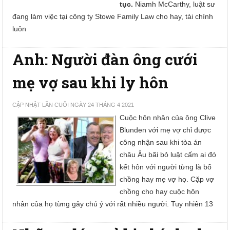
tục.
Niamh McCarthy, luật sư
đang làm việc tại công ty Stowe Family Law cho hay, tài chính
luôn
Anh: Người đàn ông cưới
mẹ vợ sau khi ly hôn
CẬP NHẬT LẦN CUỐI NGÀY 24 THÁNG 4 2021
Cuộc hôn nhân của ông Clive
Blunden với mẹ vợ chỉ được
công nhận sau khi tòa án
châu Âu bãi bỏ luật cấm ai đó
kết hôn với người từng là bố
chồng hay mẹ vợ họ. Cặp vợ
chồng cho hay cuộc hôn
nhân của họ từng gây chú ý với rất nhiều người. Tuy nhiên 13