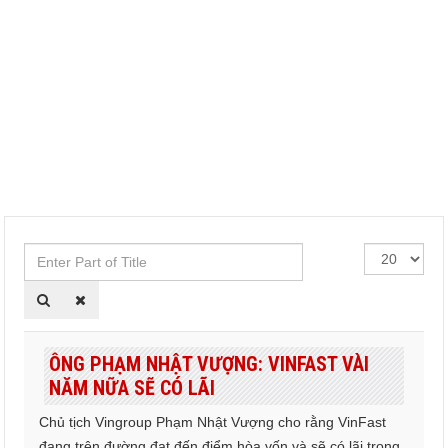
Enter
Hiển
Part
thị
of
#
Title
ÔNG PHẠM NHẬT VƯỢNG: VINFAST VÀI
NĂM NỮA SẼ CÓ LÃI
Chủ tịch Vingroup Phạm Nhật Vượng cho rằng VinFast
đang trên đường đạt đến điểm hòa vốn và sẽ có lãi trong