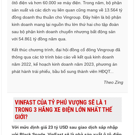
ôtô điện và hơn 60.000 xe máy điện. Trong năm, bộ phận
sản xuất và các dịch vụ liên quan cũng mang về 13.564 tỷ
đồng doanh thu thuần cho Vingroup. Đây hiện là bộ phận
kinh doanh mang lại nguồn thu lớn thứ hai cho tập đoàn
sau bộ phận kinh doanh chuyển nhượng bất động sản
với 54.861 tỷ đồng năm qua.
Kết thúc chương trình, đại hội đồng cổ đông Vingroup đã
thông qua các tờ trình báo cáo về kết quả kinh doanh
năm 2022, kế hoạch kinh doanh năm 2023, phương án
phát hành trái phiếu, bầu bổ sung thành viên HĐQT...
Theo Zing
VINFAST CỦA TỶ PHÚ VƯỢNG SẼ LÀ 1
TRONG 3 HÃNG XE ĐIỆN LỚN NHẤT THẾ
GIỚI?
Với mức định giá 23 tỷ USD sau giao dịch sáp nhập
với Black Spade, VinFast sẽ là nhà sản xuất ô tô điện