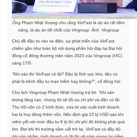
Ông Phạm Nhật Vượng cho rằng VinFast là dự án rất tiềm
năng, là dự án tốt nhất của
Vingroup
. Ảnh: Vingroup
Chủ đề đầu tư vào xe điện, sự phát triển của VinFast
chiếm gần như toàn bộ nội dung phần hỏi đáp tại Đại hội
đồng cổ đông thường niên năm 2023 của Vingroup (VIC)
sáng 17/5.
"Khi nào thì VinFast có lãi? Đâu là lĩnh vực khó, liệu có
phải là kênh đầu tư mạo hiểm hay không?", cổ đông hỏi.
Chủ tịch Vingroup Phạm Nhật Vượng trả lời: “Khi sản
lượng tăng cao, chúng tôi sẽ tối ưu chi phí và dần có lãi.
Thu hồi vốn có 2 hình thức, vừa từ sản xuất kinh doanh,
hai là huy động thêm vốn. Nếu định giá 23 tỷ USD sau khi
niêm yết với mức đầu tư 8 tỷ thì chi phí đó không phải quá
lớn. Đợi khi thị trường sầm uất trở lại, VinFast có đầy đủ
dải sản phẩm, kinh doanh có lãi thì sẽ sớm mang lại niềm