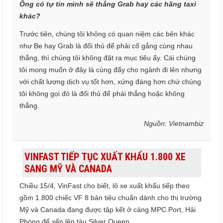
Ông có tự tin mình sẽ thắng Grab hay các hãng taxi
khác?
Trước tiên, chúng tôi không có quan niệm các bên khác
như Be hay Grab là đối thủ để phải cố gắng cùng nhau
thắng, thì chúng tôi không đặt ra mục tiêu ấy. Cái chúng
tôi mong muốn ở đây là cùng đẩy cho ngành đi lên nhưng
với chất lượng dịch vụ tốt hơn, xứng đáng hơn chứ chúng
tôi không gọi đó là đối thủ để phải thắng hoặc không
thắng.
Nguồn: Vietnambiz
VINFAST TIẾP TỤC XUẤT KHẨU 1.800 XE
SANG MỸ VÀ CANADA
Chiều 15/4, VinFast cho biết, lô xe xuất khẩu tiếp theo
gồm 1.800 chiếc VF 8 bản tiêu chuẩn dành cho thị trường
Mỹ và Canada đang được tập kết ở cảng MPC Port, Hải
Phòng để xếp lên tàu Silver Queen.