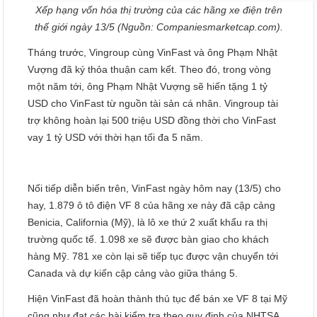
Xếp hạng vốn hóa thị trường của các hãng xe điện trên
thế giới ngày 13/5 (Nguồn: Companiesmarketcap.com).
Tháng trước, Vingroup cùng VinFast và ông Phạm Nhật
Vượng đã ký thỏa thuận cam kết. Theo đó, trong vòng
một năm tới, ông Phạm Nhật Vượng sẽ hiến tặng 1 tỷ
USD cho VinFast từ nguồn tài sản cá nhân. Vingroup tài
trợ không hoàn lại 500 triệu USD đồng thời cho VinFast
vay 1 tỷ USD với thời hạn tối đa 5 năm.
Nối tiếp diễn biến trên, VinFast ngày hôm nay (13/5) cho
hay, 1.879 ô tô điện VF 8 của hãng xe này đã cập cảng
Benicia, California (Mỹ), là lô xe thứ 2 xuất khẩu ra thị
trường quốc tế. 1.098 xe sẽ được bàn giao cho khách
hàng Mỹ. 781 xe còn lại sẽ tiếp tục được vận chuyển tới
Canada và dự kiến cập cảng vào giữa tháng 5.
Hiện VinFast đã hoàn thành thủ tục để bán xe VF 8 tại Mỹ
cũng như đạt các bài kiểm tra theo quy định của NHTSA