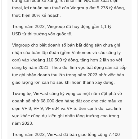
dừng sản xuất xe xăng, rút khỏi lĩnh vực sản xuất điện
thoại, lợi nhuận sau thuế của Vingroup đạt 5.278 tỷ đồng,
thực hiện 88% kế hoạch.
Trong năm 2022, Vingroup đã huy động gần 1,1 tỷ
USD từ thị trường vốn quốc tế.
Vingroup cho biết doanh số bán bất động sản chưa ghi
nhận của toàn tập đoàn (gồm Vinhomes và các công ty
con) vào khoảng 110.500 tỷ đồng, tăng hơn 2 lần so với
cùng kỳ năm 2021. Theo đó, lĩnh vực bất động sản sẽ tiếp
tục ghi nhận doanh thu lớn trong năm 2023 nhờ việc bàn
giao lượng lớn căn hộ sau khi hoàn thành xây dựng.
Tương tự, VinFast cũng kỳ vọng có một năm đột phá về
doanh số nhờ 68.000 đơn hàng đặt cọc cho các mẫu xe
điện VF 8, VF 9, VF e34 và VF 5. Bên cạnh đó, các lĩnh
vực khác cũng dự kiến ghi nhận tăng trưởng cao trong
năm 2023.
Trong năm 2022, VinFast đã bàn giao tổng cộng 7.400