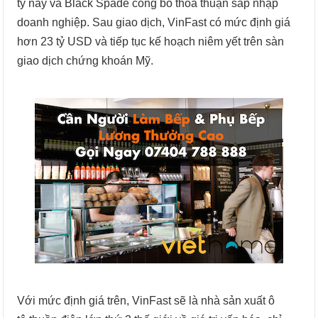
ty này và Black Spade công bố thỏa thuận sáp nhập
doanh nghiệp. Sau giao dịch, VinFast có mức định giá
hơn 23 tỷ USD và tiếp tục kế hoạch niêm yết trên sàn
giao dịch chứng khoán Mỹ.
Với mức định giá trên, VinFast sẽ là nhà sản xuất ô