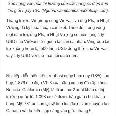
Xếp hạng vốn hóa thị trường của các hãng xe điện trên
thế giới ngày 13/5 (Nguồn: Companiesmarketcap.com).
Tháng trước, Vingroup cùng VinFast và ông Phạm Nhật
Vượng đã ký thỏa thuận cam kết. Theo đó, trong vòng
một năm tới, ông Phạm Nhật Vượng sẽ hiến tặng 1 tỷ
USD cho VinFast từ nguồn tài sản cá nhân. Vingroup tài
trợ không hoàn lại 500 triệu USD đồng thời cho VinFast
vay 1 tỷ USD với thời hạn tối đa 5 năm.
Nối tiếp diễn biến trên, VinFast ngày hôm nay (13/5) cho
hay, 1.879 ô tô điện VF 8 của hãng xe này đã cập cảng
Benicia, California (Mỹ), là lô xe thứ 2 xuất khẩu ra thị
trường quốc tế. 1.098 xe sẽ được bàn giao cho khách
hàng Mỹ. 781 xe còn lại sẽ tiếp tục được vận chuyển tới
Canada và dự kiến cập cảng vào giữa tháng 5.