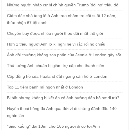
Những người nhập cư bị chính quyền Trump 'đòi nợ' triệu đô
Giám đốc nhà tang lễ ở Anh trao nhầm tro cốt suốt 12 năm,
thừa nhận 67 tội danh
Chuyến bay được nhiều người theo dõi nhất thế giới
Hơn 1 triệu người Anh lỡ kì nghỉ hè vì rắc rối hộ chiếu
Ảnh đời thường không son phấn của Jennie ở London gây sốt
Thủ tướng Anh chuẩn bị giảm trợ cấp cho thanh niên
Cặp đồng hồ của Haaland đắt ngang căn hộ ở London
Top 11 tiệm bánh mì ngon nhất ở London
Bị bắt nhưng không bị kết án có ảnh hưởng đến hồ sơ di trú?
Huyền thoại bóng đá Anh qua đời vì di chứng đánh đầu 140
nghìn lần
"Siêu xuồng" dài 13m, chở 165 người di cư tới Anh