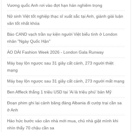
Vương quốc Anh rơi vào đợt hạn hán nghiêm trọng
Nữ sinh Việt tốt nghiệp thạc sĩ xuất sắc tại Anh, giành giải luận
văn tốt nhất khóa
Báo CAND vạch trần sự kiện người Việt biểu tình ở London
nhân "Ngày Quốc Hận"
ÁO DÀI Fashion Week 2026 - London Gala Runway
Máy bay lộn ngược sau 31 giây cất cánh, 273 người thiệt
mạng
Máy bay lộn ngược sau 31 giây cất cánh, 273 người mất mạng
Ben Affleck thắng 1 triệu USD tại 'Ai là triệu phú' bản Mỹ
Đoạn phim ghi lại cảnh băng đảng Albania đi cướp trại cần sa
ở Anh
Háo hức bước vào căn nhà mới mua, chủ nhà giật mình khi
nhìn thấy 70 chậu cần sa