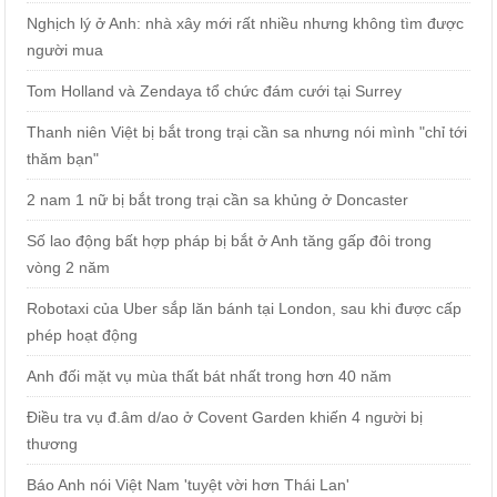
Nghịch lý ở Anh: nhà xây mới rất nhiều nhưng không tìm được
người mua
Tom Holland và Zendaya tổ chức đám cưới tại Surrey
Thanh niên Việt bị bắt trong trại cần sa nhưng nói mình "chỉ tới
thăm bạn"
2 nam 1 nữ bị bắt trong trại cần sa khủng ở Doncaster
Số lao động bất hợp pháp bị bắt ở Anh tăng gấp đôi trong
vòng 2 năm
Robotaxi của Uber sắp lăn bánh tại London, sau khi được cấp
phép hoạt động
Anh đối mặt vụ mùa thất bát nhất trong hơn 40 năm
Điều tra vụ đ.âm d/ao ở Covent Garden khiến 4 người bị
thương
Báo Anh nói Việt Nam 'tuyệt vời hơn Thái Lan'