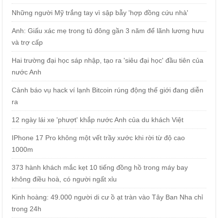
Những người Mỹ trắng tay vì sập bẫy 'hợp đồng cứu nhà'
Anh: Giấu xác mẹ trong tủ đông gần 3 năm để lãnh lương hưu
và trợ cấp
Hai trường đại học sáp nhập, tạo ra 'siêu đại học' đầu tiên của
nước Anh
Cảnh báo vụ hack ví lạnh Bitcoin rúng động thế giới đang diễn
ra
12 ngày lái xe 'phượt' khắp nước Anh của du khách Việt
IPhone 17 Pro không một vết trầy xước khi rời từ độ cao
1000m
373 hành khách mắc kẹt 10 tiếng đồng hồ trong máy bay
không điều hoà, có người ngất xỉu
Kinh hoàng: 49.000 người di cư ồ ạt tràn vào Tây Ban Nha chỉ
trong 24h