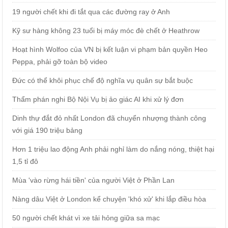
19 người chết khi đi tắt qua các đường ray ở Anh
Kỹ sư hàng không 23 tuổi bị máy móc đè chết ở Heathrow
Hoạt hình Wolfoo của VN bị kết luận vi phạm bản quyền Heo
Peppa, phải gỡ toàn bộ video
Đức có thể khôi phục chế độ nghĩa vụ quân sự bắt buộc
Thẩm phán nghi Bộ Nội Vụ bị ảo giác AI khi xử lý đơn
Dinh thự đắt đỏ nhất London đã chuyển nhượng thành công
với giá 190 triệu bảng
Hơn 1 triệu lao động Anh phải nghỉ làm do nắng nóng, thiệt hại
1,5 tỉ đô
Mùa 'vào rừng hái tiền' của người Việt ở Phần Lan
Nàng dâu Việt ở London kể chuyện 'khó xử' khi lắp điều hòa
50 người chết khát vì xe tải hỏng giữa sa mạc