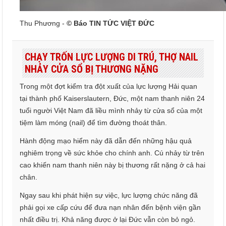
Thu Phương -
© Báo TIN TỨC VIỆT ĐỨC
CHẠY TRỐN LỰC LƯỢNG DI TRÚ, THỢ NAIL
NHẢY CỬA SỔ BỊ THƯƠNG NẶNG
Trong một đợt kiểm tra đột xuất của lực lượng Hải quan
tại thành phố Kaiserslautern, Đức, một nam thanh niên 24
tuổi người Việt Nam đã liều mình nhảy từ cửa sổ của một
tiệm làm móng (nail) để tìm đường thoát thân.
Hành động mạo hiểm này đã dẫn đến những hậu quả
nghiêm trọng về sức khỏe cho chính anh. Cú nhảy từ trên
cao khiến nam thanh niên này bị thương rất nặng ở cả hai
chân.
Ngay sau khi phát hiện sự việc, lực lượng chức năng đã
phải gọi xe cấp cứu để đưa nạn nhân đến bệnh viện gần
nhất điều trị. Khả năng được ở lại Đức vẫn còn bỏ ngỏ.