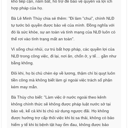
khó tiếp cận, nắm bắt, hỗ trợ để bảo vệ quyền và lợi ích
hợp pháp của họ.
Bà Lê Minh Thùy chia sẻ thêm: "Đi làm "chui", chính NLĐ
tự tước bỏ quyền được bảo vệ của mình. Đồng nghĩa với
đó là sức khỏe, sự an toàn và tính mạng của NLĐ luôn có
thể rơi vào tình trạng mất an toàn".
Vì sống chui nhủi, cư trú bất hợp pháp, các quyền lợi của
NLĐ trong công việc, đi lại, nơi ăn, chốn ở, y tế… gần như
bằng không.
Đôi khi, họ bị chủ chèn ép về lương, thậm chí bị quỵt luôn
tiền công mà không biết làm gì ngoài việc trách số phận
kém may mắn.
Bà Thùy cho biết: "Làm việc ở nước ngoài theo kênh
không chính thức sẽ không được pháp luật nước sở tại
bảo vệ, kể cả khi bị chủ sử dụng ngược đãi. Họ không
được hưởng trợ cấp thôi việc khi bị sa thải, không có bảo
hiểm y tế khi bị bệnh tật hay ốm đau, không được bảo