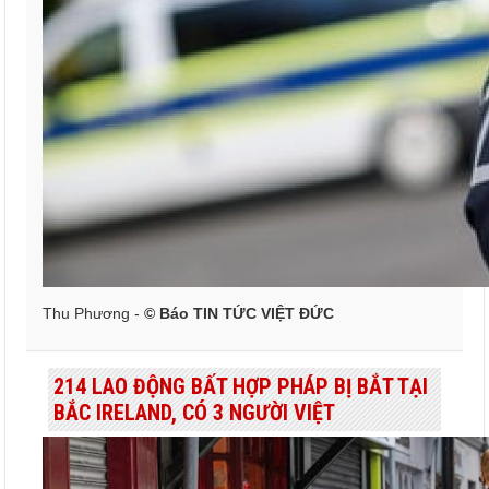
Thu Phương -
© Báo TIN TỨC VIỆT ĐỨC
214 LAO ĐỘNG BẤT HỢP PHÁP BỊ BẮT TẠI
BẮC IRELAND, CÓ 3 NGƯỜI VIỆT