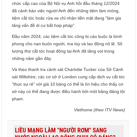
chức cấp cao của Bộ Nội vụ Anh hồi đầu tháng 12/2024
đã cảnh báo việc người Anh đến những tiệm làm móng,
tiệm cắt tóc hoặc rửa xe chỉ nhận tiền mặt đang "làm gia
tăng vấn đề di cư bất hợp pháp".
Đầu năm 2024, các tiệm cắt tóc cũng bị cáo buộc là bình
phong cho nạn buôn người, ma túy và lao động nô lệ. Số
lượng thợ cắt tóc hoạt động tại Anh đã tăng vọt trong
những năm gần đây.
Và theo thanh tra cảnh sát Charlotte Tucker của Sở Cảnh
sát Wiltshire, các cơ sở ở London cung cấp dịch vụ cắt tóc
"thực sự rẻ" với giá 10 bảng có thể là tín hiệu cho thấy cơ
sở này có thể đang được điều hành bởi một băng đảng tội
phạm.
Viethome (theo ITV News)
LIỀU MẠNG LÀM "NGƯỜI RƠM" SANG