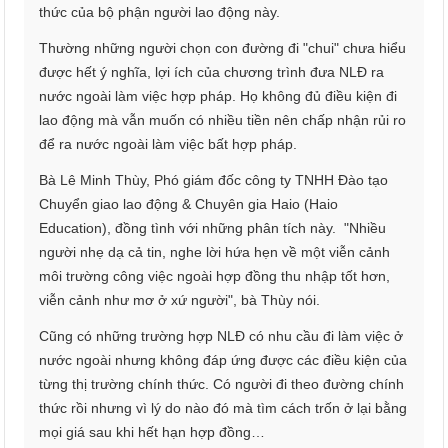
thức của bộ phận người lao động này.
Thường những người chọn con đường đi "chui" chưa hiểu
được hết ý nghĩa, lợi ích của chương trình đưa NLĐ ra
nước ngoài làm việc hợp pháp. Họ không đủ điều kiện đi
lao động mà vẫn muốn có nhiều tiền nên chấp nhận rủi ro
để ra nước ngoài làm việc bất hợp pháp.
Bà Lê Minh Thùy, Phó giám đốc công ty TNHH Đào tạo
Chuyển giao lao động & Chuyên gia Haio (Haio
Education), đồng tình với những phân tích này. "Nhiều
người nhẹ dạ cả tin, nghe lời hứa hẹn về một viễn cảnh
môi trường công việc ngoài hợp đồng thu nhập tốt hơn,
viễn cảnh như mơ ở xứ người", bà Thùy nói.
Cũng có những trường hợp NLĐ có nhu cầu đi làm việc ở
nước ngoài nhưng không đáp ứng được các điều kiện của
từng thị trường chính thức. Có người đi theo đường chính
thức rồi nhưng vì lý do nào đó mà tìm cách trốn ở lại bằng
mọi giá sau khi hết hạn hợp đồng…