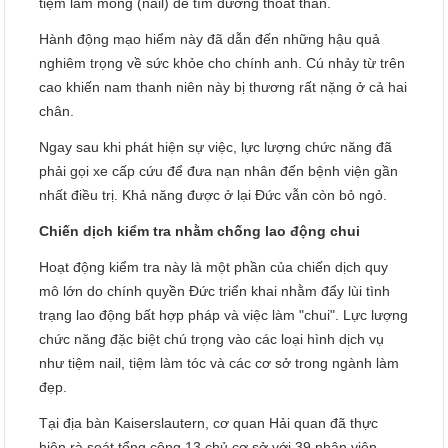
tiệm làm móng (nail) để tìm đường thoát thân.
Hành động mạo hiểm này đã dẫn đến những hậu quả
nghiêm trọng về sức khỏe cho chính anh. Cú nhảy từ trên
cao khiến nam thanh niên này bị thương rất nặng ở cả hai
chân.
Ngay sau khi phát hiện sự việc, lực lượng chức năng đã
phải gọi xe cấp cứu để đưa nạn nhân đến bệnh viện gần
nhất điều trị. Khả năng được ở lại Đức vẫn còn bỏ ngỏ.
Chiến dịch kiểm tra nhằm chống lao động chui
Hoạt động kiểm tra này là một phần của chiến dịch quy
mô lớn do chính quyền Đức triển khai nhằm đẩy lùi tình
trạng lao động bất hợp pháp và việc làm "chui". Lực lượng
chức năng đặc biệt chú trọng vào các loại hình dịch vụ
như tiệm nail, tiệm làm tóc và các cơ sở trong ngành làm
đẹp.
Tại địa bàn Kaiserslautern, cơ quan Hải quan đã thực
hiện rà soát tổng cộng 13 chủ cơ sở với 39 nhân viên