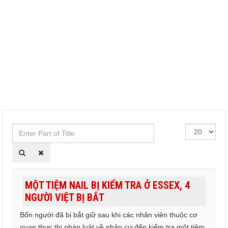
Enter
Hiển
Part
thị
of
#
Title
MỘT TIỆM NAIL BỊ KIỂM TRA Ở ESSEX, 4
NGƯỜI VIỆT BỊ BẮT
Bốn người đã bị bắt giữ sau khi các nhân viên thuộc cơ
quan thực thi pháp luật về nhập cư đến kiểm tra một tiệm