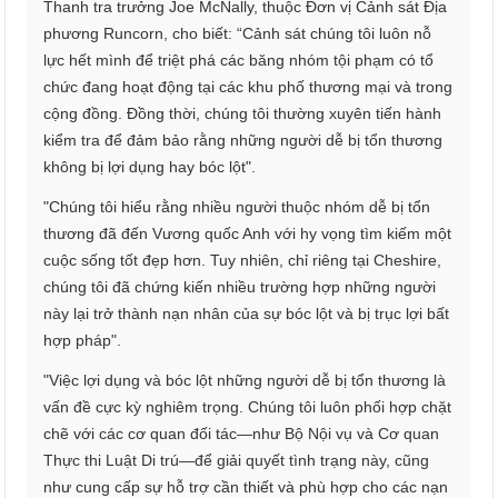
Thanh tra trưởng Joe McNally, thuộc Đơn vị Cảnh sát Địa
phương Runcorn, cho biết: “Cảnh sát chúng tôi luôn nỗ
lực hết mình để triệt phá các băng nhóm tội phạm có tổ
chức đang hoạt động tại các khu phố thương mại và trong
cộng đồng. Đồng thời, chúng tôi thường xuyên tiến hành
kiểm tra để đảm bảo rằng những người dễ bị tổn thương
không bị lợi dụng hay bóc lột".
"Chúng tôi hiểu rằng nhiều người thuộc nhóm dễ bị tổn
thương đã đến Vương quốc Anh với hy vọng tìm kiếm một
cuộc sống tốt đẹp hơn. Tuy nhiên, chỉ riêng tại Cheshire,
chúng tôi đã chứng kiến ​​nhiều trường hợp những người
này lại trở thành nạn nhân của sự bóc lột và bị trục lợi bất
hợp pháp".
"Việc lợi dụng và bóc lột những người dễ bị tổn thương là
vấn đề cực kỳ nghiêm trọng. Chúng tôi luôn phối hợp chặt
chẽ với các cơ quan đối tác—như Bộ Nội vụ và Cơ quan
Thực thi Luật Di trú—để giải quyết tình trạng này, cũng
như cung cấp sự hỗ trợ cần thiết và phù hợp cho các nạn