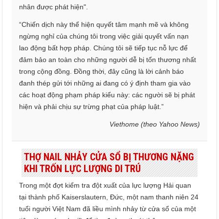
nhân được phát hiện".
“Chiến dịch này thể hiện quyết tâm mạnh mẽ và không
ngừng nghỉ của chúng tôi trong việc giải quyết vấn nạn
lao động bất hợp pháp. Chúng tôi sẽ tiếp tục nỗ lực để
đảm bảo an toàn cho những người dễ bị tổn thương nhất
trong cộng đồng. Đồng thời, đây cũng là lời cảnh báo
đanh thép gửi tới những ai đang có ý định tham gia vào
các hoạt động phạm pháp kiểu này: các người sẽ bị phát
hiện và phải chịu sự trừng phạt của pháp luật.”
Viethome (theo Yahoo News)
THỢ NAIL NHẢY CỬA SỔ BỊ THƯƠNG NẶNG
KHI TRỐN LỰC LƯỢNG DI TRÚ
Trong một đợt kiểm tra đột xuất của lực lượng Hải quan
tại thành phố Kaiserslautern, Đức, một nam thanh niên 24
tuổi người Việt Nam đã liều mình nhảy từ cửa sổ của một