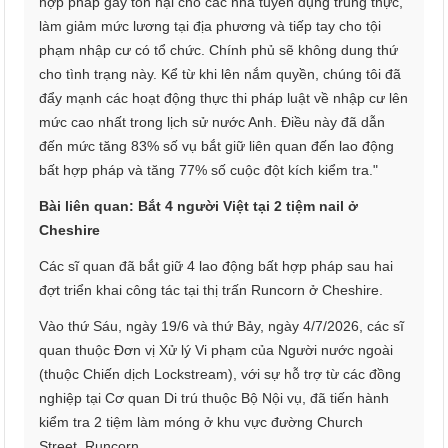
hợp pháp gây tổn hại cho các nhà tuyển dụng trung thực,
làm giảm mức lương tại địa phương và tiếp tay cho tội
phạm nhập cư có tổ chức. Chính phủ sẽ không dung thứ
cho tình trạng này. Kể từ khi lên nắm quyền, chúng tôi đã
đẩy mạnh các hoạt động thực thi pháp luật về nhập cư lên
mức cao nhất trong lịch sử nước Anh. Điều này đã dẫn
đến mức tăng 83% số vụ bắt giữ liên quan đến lao động
bất hợp pháp và tăng 77% số cuộc đột kích kiểm tra."
Bài liên quan: Bắt 4 người Việt tại 2 tiệm nail ở
Cheshire
Các sĩ quan đã bắt giữ 4 lao động bất hợp pháp sau hai
đợt triển khai công tác tại thị trấn Runcorn ở Cheshire.
Vào thứ Sáu, ngày 19/6 và thứ Bảy, ngày 4/7/2026, các sĩ
quan thuộc Đơn vị Xử lý Vi phạm của Người nước ngoài
(thuộc Chiến dịch Lockstream), với sự hỗ trợ từ các đồng
nghiệp tại Cơ quan Di trú thuộc Bộ Nội vụ, đã tiến hành
kiểm tra 2 tiệm làm móng ở khu vực đường Church
Street, Runcorn.