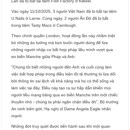
Lan đã bị bắt tại tiệm Fish Factory ở Kilkeel.
Vào ngày 11/10/2025, 3 người Việt Nam đã bị bắt tại tiệm
U.Nails ở Larne. Cùng ngày, 2 người Ấn Độ đã bị bắt
trong tiệm Tasty Macs ở Carnlough.
Theo chính quyền London, hoạt động lần này nhằm triệt
bỏ những ảo tưởng mà bọn buôn người dùng để lừa
những người nhập cư bất hợp pháp liều mình vượt qua
eo biển Manche giữa Pháp và Anh.
"Chúng tôi biết những người đến Anh và cuối cùng làm
việc bất hợp pháp trong điều kiện tồi tệ thường bị lừa dối
bởi thông tin sai lệch về khả năng mà họ có thể sống và
làm việc tại đây. Điều này tạo ra sự hấp dẫn khiến mọi
người liều mạng băng qua eo biển Manche trên một chiếc
thuyền nhỏ - chúng ta phải ngăn chặn điều đó", Bộ trưởng
An ninh biên giới, Hạ nghị sĩ Dame Angela Eagle nhấn
mạnh.
Những đợt truy quét được tiến hành sau khi một quan