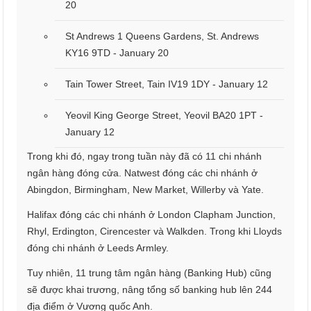
20
St Andrews 1 Queens Gardens, St. Andrews
KY16 9TD - January 20
Tain Tower Street, Tain IV19 1DY - January 12
Yeovil King George Street, Yeovil BA20 1PT -
January 12
Trong khi đó, ngay trong tuần này đã có 11 chi nhánh
ngân hàng đóng cửa. Natwest đóng các chi nhánh ở
Abingdon, Birmingham, New Market, Willerby và Yate.
Halifax đóng các chi nhánh ở London Clapham Junction,
Rhyl, Erdington, Cirencester và Walkden. Trong khi Lloyds
đóng chi nhánh ở Leeds Armley.
Tuy nhiên, 11 trung tâm ngân hàng (Banking Hub) cũng
sẽ được khai trương, nâng tổng số banking hub lên 244
địa điểm ở Vương quốc Anh.