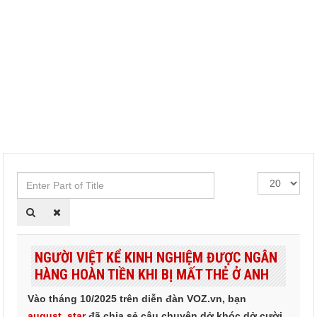
Enter
Hiển
Part
thị
of
#
Title
NGƯỜI VIỆT KỂ KINH NGHIỆM ĐƯỢC NGÂN
HÀNG HOÀN TIỀN KHI BỊ MẤT THẺ Ở ANH
Vào tháng 10/2025 trên diễn đàn VOZ.vn, bạn
august_star
đã chia sẻ câu chuyện dở khóc dở cười