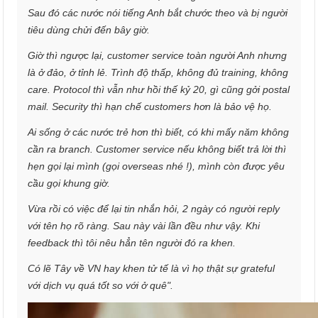
Sau đó các nước nói tiếng Anh bắt chước theo và bị người
tiêu dùng chửi đến bây giờ.
Giờ thì ngược lại, customer service toàn người Anh nhưng
là ở đảo, ở tỉnh lẻ. Trình độ thấp, không đủ training, không
care. Protocol thì vẫn như hồi thế kỷ 20, gì cũng gởi postal
mail. Security thì hạn chế customers hơn là bảo vệ họ.
Ai sống ở các nước trẻ hơn thì biết, có khi mấy năm không
cần ra branch. Customer service nếu không biết trả lời thì
hẹn gọi lại mình (gọi overseas nhé !), mình còn được yêu
cầu gọi khung giờ.
Vừa rồi có việc để lại tin nhắn hỏi, 2 ngày có người reply
với tên họ rõ ràng. Sau này vài lần đều như vậy. Khi
feedback thì tôi nêu hẳn tên người đó ra khen.
Có lẽ Tây về VN hay khen tử tế là vì họ thật sự grateful
với dịch vụ quá tốt so với ở quê".