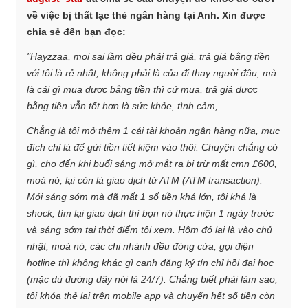
về việc bị thất lạc thẻ ngân hàng tại Anh. Xin được
chia sẻ đến bạn đọc:
"Hayzzaa, mọi sai lầm đều phải trả giá, trả giá bằng tiền
với tôi là rẻ nhất, không phải là của đi thay người đâu, mà
là cái gì mua được bằng tiền thì cứ mua, trả giá được
bằng tiền vẫn tốt hơn là sức khỏe, tình cảm,...
Chẳng là tôi mở thêm 1 cái tài khoản ngân hàng nữa, mục
đích chỉ là để gửi tiền tiết kiệm vào thôi. Chuyện chẳng có
gì, cho đến khi buổi sáng mở mắt ra bị trừ mất cmn £600,
moá nó, lại còn là giao dịch từ ATM (ATM transaction).
Mới sáng sớm mà đã mất 1 số tiền khá lớn, tôi khá là
shock, tìm lại giao dịch thì bọn nó thực hiện 1 ngày trước
và sáng sớm tại thời điểm tôi xem. Hôm đó lại là vào chủ
nhật, moá nó, các chi nhánh đều đóng cửa, gọi điện
hotline thì không khác gì canh đăng ký tín chỉ hồi đại học
(mặc dù đường dây nói là 24/7). Chẳng biết phải làm sao,
tôi khóa thẻ lại trên mobile app và chuyển hết số tiền còn