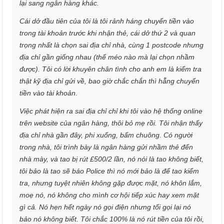
lại sang ngân hàng khác.
Cái dở đầu tiên của tôi là tôi rảnh háng chuyển tiền vào
trong tài khoản trước khi nhận thẻ, cái dở thứ 2 và quan
trọng nhất là chọn sai địa chỉ nhà, cùng 1 postcode nhưng
địa chỉ gần giống nhau (thế méo nào mà lại chọn nhầm
được). Tôi có lời khuyên chân tình cho anh em là kiểm tra
thật kỹ địa chỉ gửi về, bao giờ chắc chắn thì hẵng chuyển
tiền vào tài khoản.
Việc phát hiện ra sai địa chỉ chỉ khi tôi vào hệ thống online
trên website của ngân hàng, thôi bỏ mẹ rồi. Tôi nhận thấy
địa chỉ nhà gần đây, phi xuống, bấm chuông. Có người
trong nhà, tôi trình bày là ngân hàng gửi nhầm thẻ đến
nhà mày, và tao bị rút £500/2 lần, nó nói là tao không biết,
tôi bảo là tao sẽ báo Police thì nó mới bảo là để tao kiểm
tra, nhưng tuyệt nhiên không gặp được mặt, nó khôn lắm,
moẹ nó, nó không cho mình cơ hội tiếp xúc hay xem mặt
gì cả. Nó hẹn hết ngày nó gọi điện nhưng tối gọi lại nó
bảo nó không biết. Tôi chắc 100% là nó rút tiền của tôi rồi,