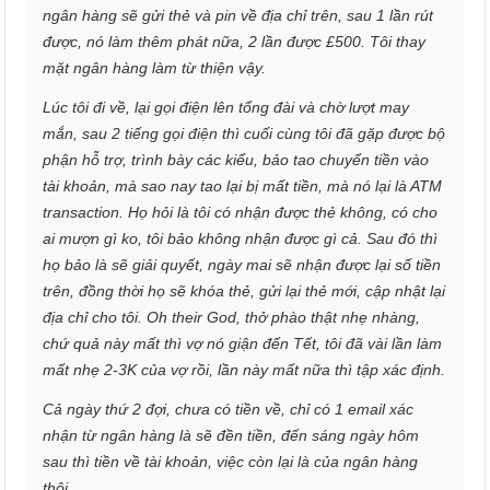
ngân hàng sẽ gửi thẻ và pin về địa chỉ trên, sau 1 lần rút
được, nó làm thêm phát nữa, 2 lần được £500. Tôi thay
mặt ngân hàng làm từ thiện vậy.
Lúc tôi đi về, lại gọi điện lên tổng đài và chờ lượt may
mắn, sau 2 tiếng gọi điện thì cuối cùng tôi đã gặp được bộ
phận hỗ trợ, trình bày các kiểu, bảo tao chuyển tiền vào
tài khoản, mà sao nay tao lại bị mất tiền, mà nó lại là ATM
transaction. Họ hỏi là tôi có nhận được thẻ không, có cho
ai mượn gì ko, tôi bảo không nhận được gì cả. Sau đó thì
họ bảo là sẽ giải quyết, ngày mai sẽ nhận được lại số tiền
trên, đồng thời họ sẽ khóa thẻ, gửi lại thẻ mới, cập nhật lại
địa chỉ cho tôi. Oh their God, thở phào thật nhẹ nhàng,
chứ quả này mất thì vợ nó giận đến Tết, tôi đã vài lần làm
mất nhẹ 2-3K của vợ rồi, lần này mất nữa thì tập xác định.
Cả ngày thứ 2 đợi, chưa có tiền về, chỉ có 1 email xác
nhận từ ngân hàng là sẽ đền tiền, đến sáng ngày hôm
sau thì tiền về tài khoản, việc còn lại là của ngân hàng
thôi.