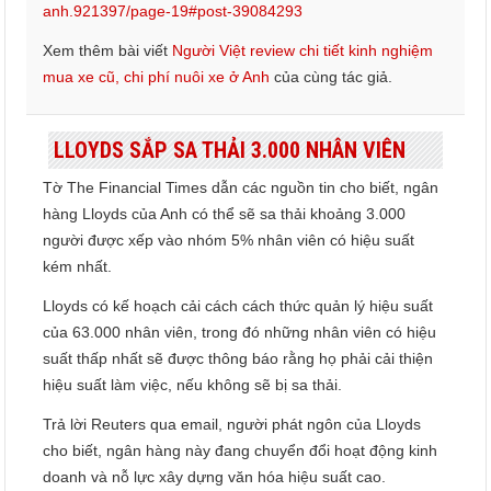
anh.921397/page-19#post-39084293
Xem thêm bài viết
Người Việt review chi tiết kinh nghiệm
mua xe cũ, chi phí nuôi xe ở Anh
của cùng tác giả.
LLOYDS SẮP SA THẢI 3.000 NHÂN VIÊN
Tờ The Financial Times dẫn các nguồn tin cho biết, ngân
hàng Lloyds của Anh có thể sẽ sa thải khoảng 3.000
người được xếp vào nhóm 5% nhân viên có hiệu suất
kém nhất.
Lloyds có kế hoạch cải cách cách thức quản lý hiệu suất
của 63.000 nhân viên, trong đó những nhân viên có hiệu
suất thấp nhất sẽ được thông báo rằng họ phải cải thiện
hiệu suất làm việc, nếu không sẽ bị sa thải.
Trả lời Reuters qua email, người phát ngôn của Lloyds
cho biết, ngân hàng này đang chuyển đổi hoạt động kinh
doanh và nỗ lực xây dựng văn hóa hiệu suất cao.