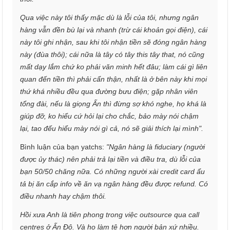
Qua việc này tôi thấy mặc dù là lỗi của tôi, nhưng ngân
hàng vẫn đền bù lại và nhanh (trừ cái khoản gọi điện), cái
này tôi ghi nhận, sau khi tôi nhận tiền sẽ đóng ngân hàng
này (đùa thôi); cái nữa là tây có tây this tây that, nó cũng
mất dạy lắm chứ ko phải văn minh hết đâu; làm cái gì liên
quan đến tiền thì phải cẩn thận, nhất là ở bên này khi mọi
thứ khá nhiều đều qua đường bưu điện; gặp nhân viên
tổng đài, nếu là giọng Ấn thì đừng sợ khó nghe, họ khá là
giúp đỡ, ko hiểu cứ hỏi lại cho chắc, bảo mày nói chậm
lại, tao đếu hiểu mày nói gì cả, nó sẽ giải thích lại mình".
Bình luận của bạn yatchs:
"Ngân hàng là fiduciary (người
được ủy thác) nên phải trả lại tiền và điều tra, dù lỗi của
bạn 50/50 chăng nữa. Có những người xài credit card ẩu
tả bị ăn cắp info về ăn vạ ngân hàng đều được refund. Có
điều nhanh hay chậm thôi.
Hồi xưa Anh là tiên phong trong việc outsource qua call
centres ở Ấn Độ. Và họ làm tệ hơn người bản xứ nhiều.