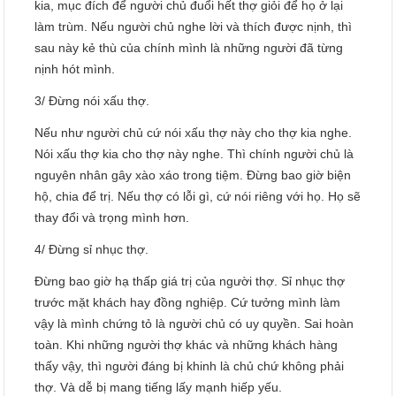
kia, mục đích để người chủ đuổi hết thợ giỏi để họ ở lại
làm trùm. Nếu người chủ nghe lời và thích được nịnh, thì
sau này kẻ thù của chính mình là những người đã từng
nịnh hót mình.
3/ Đừng nói xấu thợ.
Nếu như người chủ cứ nói xấu thợ này cho thợ kia nghe.
Nói xấu thợ kia cho thợ này nghe. Thì chính người chủ là
nguyên nhân gây xào xáo trong tiệm. Đừng bao giờ biện
hộ, chia để trị. Nếu thợ có lỗi gì, cứ nói riêng với họ. Họ sẽ
thay đổi và trọng mình hơn.
4/ Đừng sỉ nhục thợ.
Đừng bao giờ hạ thấp giá trị của người thợ. Sỉ nhục thợ
trước mặt khách hay đồng nghiệp. Cứ tưởng mình làm
vậy là mình chứng tỏ là người chủ có uy quyền. Sai hoàn
toàn. Khi những người thợ khác và những khách hàng
thấy vậy, thì người đáng bị khinh là chủ chứ không phải
thợ. Và dễ bị mang tiếng lấy mạnh hiếp yếu.