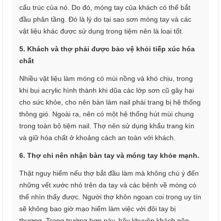
cấu trúc của nó. Do đó, móng tay của khách có thể bắt
đầu phân tầng. Đó là lý do tại sao sơn móng tay và các
vật liệu khác được sử dụng trong tiệm nên là loại tốt.
5. Khách và thợ phải được bảo vệ khỏi tiếp xúc hóa
chất
Nhiều vật liệu làm móng có mùi nồng và khó chịu, trong
khi bụi acrylic hình thành khi dũa các lớp sơn cũ gây hại
cho sức khỏe, cho nên bàn làm nail phải trang bị hệ thống
thông gió. Ngoài ra, nên có một hệ thống hút mùi chung
trong toàn bộ tiệm nail. Thợ nên sử dụng khẩu trang kín
và giữ hóa chất ở khoảng cách an toàn với khách.
6. Thợ chỉ nên nhận bàn tay và móng tay khỏe mạnh.
Thật nguy hiểm nếu thợ bắt đầu làm mà không chú ý đến
những vết xước nhỏ trên da tay và các bệnh về móng có
thể nhìn thấy được. Người thợ khôn ngoan coi trọng uy tín
sẽ không bao giờ mạo hiểm làm việc với đôi tay bị
thương. Trong trường hợp này, hãy khuyên khách nên