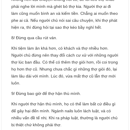
phải nghe lời mình mà ghét bỏ thợ kia. Người thợ ai đi
làm cũng muốn bình an và kiếm tiền. Chẳng ai muốn theo
phe ai cả. Nếu người chủ nói sai câu chuyện, khi thợ phát
hiện ra, thì đừng hỏi tại sao thợ kéo bầy nghỉ hết.
8/ Đừng qua cầu rút ván.
Khi tiệm làm ăn khá hơn, có khách và thợ nhiều hơn.
Người chủ đừng nên thay đổi cách cư xử với những người
thợ lúc ban đầu. Có thể có thêm thợ giỏi hơn, rồi coi trọng
họ hơn thợ cũ. Nhưng chưa chắc gì những thợ giỏi đó, lại
làm lâu dài với mình. Lúc đó, vừa mất thợ cũ lẫn thợ mới
luôn.
9/ Đừng bao giờ để thợ hận thù mình.
Khi người thợ hận thù mình, họ có thể làm bất cứ điều gì
để gây hại đến mình. Ngành nails luôn lách luật, và có
nhiều vấn đề tế nhị. Khi ra pháp luật, thường là người chủ
bị thiệt chứ không phải thợ.