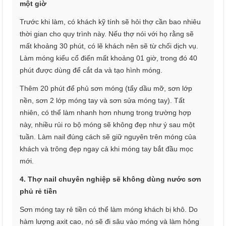
một giờ
Trước khi làm, có khách kỹ tính sẽ hỏi thợ cần bao nhiêu
thời gian cho quy trình này. Nếu thợ nói với họ rằng sẽ
mất khoảng 30 phút, có lẽ khách nên sẽ từ chối dịch vụ.
Làm móng kiểu cổ điển mất khoảng 01 giờ, trong đó 40
phút được dùng để cắt da và tạo hình móng.
Thêm 20 phút để phủ sơn móng (tẩy dầu mỡ, sơn lớp
nền, sơn 2 lớp móng tay và sơn sửa móng tay). Tất
nhiên, có thể làm nhanh hơn nhưng trong trường hợp
này, nhiều rủi ro bộ móng sẽ không đẹp như ý sau một
tuần. Làm nail đúng cách sẽ giữ nguyên trên móng của
khách và trông đẹp ngay cả khi móng tay bắt đầu mọc
mới.
4. Thợ nail chuyên nghiệp sẽ không dùng nước sơn
phủ rẻ tiền
Sơn móng tay rẻ tiền có thể làm móng khách bị khô. Do
hàm lượng axit cao, nó sẽ đi sâu vào móng và làm hỏng