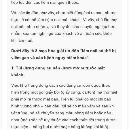
tiếp tục đến các tiệm nail quen thuộc.
Với các tin đồn như vậy, chưa biết đúng/sai ra sao, nhưng
thực tế có thể làm tiệm nail mất khách. Vì vậy, chủ lẫn thợ
nail nên nhìn nhận lại và thay đổi cho chuyên nghiệp hơn,
nhằm xóa tan nghi ngờ của khách về an toàn sức khỏe
khi làm nail.
Dưới đây là 8 mẹo hóa giải tin đồn ''làm nail có thể bị
viêm gan và các bệnh nguy hiểm khác'':
1. Túi đựng dụng cụ nên được mở ra trước mặt
khách.
Việc khử trùng đúng cách các dụng cụ luôn được thực
hiện trong một gói giấy bồi (giấy cứng, carton) mà thợ nail
phải mở ra trước mặt bạn. Trên túi phải có một chỉ báo
hình vuông nhỏ – ban đầu, túi sẽ có màu xám và sau khi
tiệt trùng, nó sẽ chuyển sang màu hồng đậm hoặc nâu
nhạt (màu sắc sẽ tùy thuộc vào cách thức tiệt trùng được
thực hiện – bằng hơi nước hoặc bằng không khí khô).