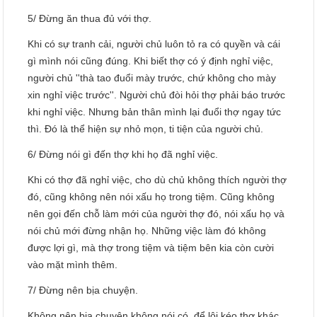
5/ Đừng ăn thua đủ với thợ.
Khi có sự tranh cải, người chủ luôn tỏ ra có quyền và cái
gì mình nói cũng đúng. Khi biết thợ có ý định nghỉ việc,
người chủ ''thà tao đuổi mày trước, chứ không cho mày
xin nghỉ việc trước''. Người chủ đòi hỏi thợ phải báo trước
khi nghỉ việc. Nhưng bản thân mình lại đuổi thợ ngay tức
thì. Đó là thể hiện sự nhỏ mọn, ti tiện của người chủ.
6/ Đừng nói gì đến thợ khi họ đã nghỉ việc.
Khi có thợ đã nghỉ việc, cho dù chủ không thích người thợ
đó, cũng không nên nói xấu họ trong tiệm. Cũng không
nên gọi đến chỗ làm mới của người thợ đó, nói xấu họ và
nói chủ mới đừng nhận họ. Những việc làm đó không
được lợi gì, mà thợ trong tiệm và tiệm bên kia còn cười
vào mặt mình thêm.
7/ Đừng nên bịa chuyện.
Không nên bịa chuyện không nói có, để lôi kéo thợ khác