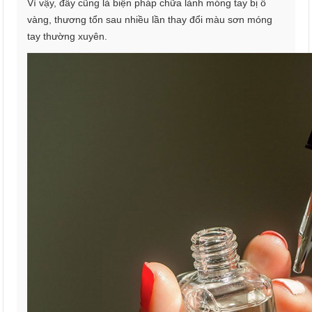
Vì vậy, đây cũng là biện pháp chữa lành móng tay bị ố
vàng, thương tổn sau nhiều lần thay đổi màu sơn móng
tay thường xuyên.