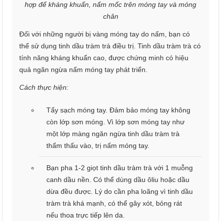
hợp để kháng khuẩn, nấm mốc trên móng tay và móng
chân
Đối với những người bị vàng móng tay do nấm, bạn có
thể sử dụng tinh dầu tràm trà điều trị. Tinh dầu tràm trà có
tính năng kháng khuẩn cao, được chứng minh có hiệu
quả ngăn ngừa nấm móng tay phát triển.
Cách thực hiện:
Tẩy sạch móng tay. Đảm bảo móng tay không
còn lớp sơn móng. Vì lớp sơn móng tay như
một lớp màng ngăn ngừa tinh dầu tràm trà
thẩm thấu vào, trị nấm móng tay.
Bạn pha 1-2 giọt tinh dầu tràm trà với 1 muỗng
canh dầu nền. Có thể dùng dầu ôliu hoặc dầu
dừa đều được. Lý do cần pha loãng vì tinh dầu
tràm trà khá mạnh, có thể gây xót, bỏng rát
nếu thoa trực tiếp lên da.