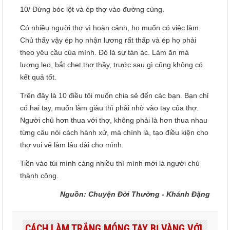
10/ Đừng bóc lột và ép thợ vào đường cùng.
Có nhiều người thợ vì hoàn cảnh, họ muốn có việc làm.
Chủ thấy vậy ép họ nhận lương rất thấp và ép họ phải
theo yêu cầu của mình. Đó là sự tàn ác. Làm ăn mà
lương lẹo, bắt chẹt thợ thầy, trước sau gì cũng không có
kết quả tốt.
Trên đây là 10 điều tôi muốn chia sẻ đến các bạn. Bạn chỉ
có hai tay, muốn làm giàu thì phải nhờ vào tay của thợ.
Người chủ hơn thua với thợ, không phải là hơn thua nhau
từng câu nói cách hành xử, mà chính là, tạo điều kiện cho
thợ vui vẻ làm lâu dài cho mình.
Tiền vào túi mình càng nhiều thì mình mới là người chủ
thành công.
Nguồn: Chuyện Đời Thường - Khánh Đặng
CÁCH LÀM TRẮNG MÓNG TAY BỊ VÀNG VỚI