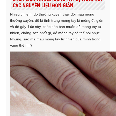
CÁC NGUYÊN LIỆU ĐƠN GIẢN
Nhiều chị em, do thường xuyên thay đổi màu móng
thường xuyên, dễ bị tình trang móng tay bị mỏng đi, giòn
và dễ gãy. Lúc này, chắc hẳn bạn muốn để móng tay tự
nhiên, chẳng sơn phết gì, để móng tay có thể hồi phục.
Nhưng, sao mà màu móng tay tự nhiên của mình trông
vàng thế nhỉ?