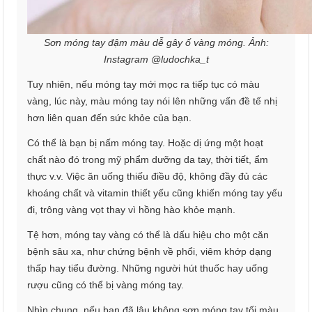
Sơn móng tay đậm màu dễ gây ố vàng móng. Ảnh:
Instagram @ludochka_t
Tuy nhiên, nếu móng tay mới mọc ra tiếp tục có màu
vàng, lúc này, màu móng tay nói lên những vấn đề tế nhị
hơn liên quan đến sức khỏe của bạn.
Có thể là bạn bị nấm móng tay. Hoặc dị ứng một hoạt
chất nào đó trong mỹ phẩm dưỡng da tay, thời tiết, ẩm
thực v.v. Việc ăn uống thiếu điều độ, không đầy đủ các
khoáng chất và vitamin thiết yếu cũng khiến móng tay yếu
đi, trông vàng vọt thay vì hồng hào khỏe mạnh.
Tệ hơn, móng tay vàng có thể là dấu hiệu cho một căn
bệnh sâu xa, như chứng bệnh về phổi, viêm khớp dạng
thấp hay tiểu đường. Những người hút thuốc hay uống
rượu cũng có thể bị vàng móng tay.
Nhìn chung, nếu bạn đã lâu không sơn móng tay tối màu,