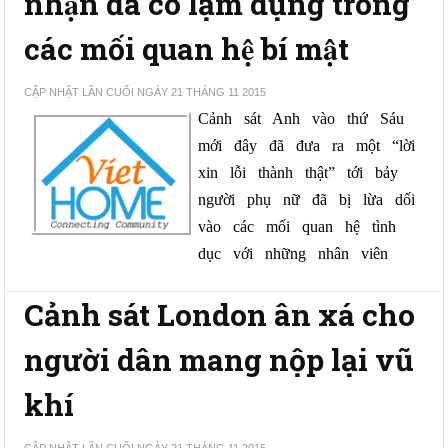
nhận đã có lạm dụng trong
các mối quan hệ bí mật
CẬP NHẬT LẦN CUỐI NGÀY 21 THÁNG 11 2015
Cảnh   sát   Anh   vào   thứ   Sáu   
mới   đây   đã   đưa   ra   một   “lời   
xin   lỗi   thành   thật”   tới   bảy   
người   phụ   nữ   đã   bị   lừa   dối   
vào   các   mối   quan   hệ   tình   
dục   với   những   nhân   viên
Cảnh sát London ân xá cho
người dân mang nộp lại vũ
khí