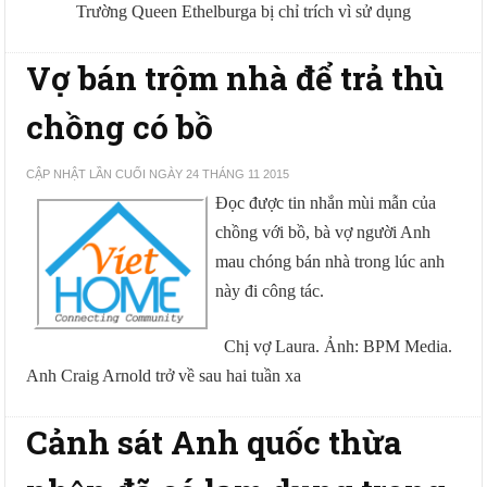
Trường Queen Ethelburga bị chỉ trích vì sử dụng
Vợ bán trộm nhà để trả thù
chồng có bồ
CẬP NHẬT LẦN CUỐI NGÀY 24 THÁNG 11 2015
Đọc được tin nhắn mùi mẫn của
chồng với bồ, bà vợ người Anh
mau chóng bán nhà trong lúc anh
này đi công tác.
Chị vợ Laura. Ảnh: BPM Media.
Anh Craig Arnold trở về sau hai tuần xa
Cảnh sát Anh quốc thừa