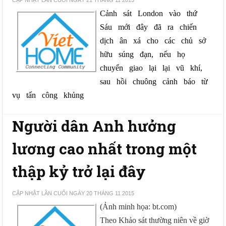
CẬP NHẬT LẦN CUỐI NGÀY 21 THÁNG 11 2015
Cảnh   sát   London   vào   thứ   
Sáu   mới   đây   đã   ra   chiến   
dịch   ân   xá   cho   các   chủ   sở   
hữu   súng   đạn,   nếu   họ   
chuyển   giao   lại   lại   vũ   khí,   
sau   hồi   chuông   cảnh   báo   từ   
vụ   tấn   công   khủng
Người dân Anh hưởng
lương cao nhất trong một
thập kỷ trở lại đây
CẬP NHẬT LẦN CUỐI NGÀY 20 THÁNG 11 2015
(Ảnh minh họa: bt.com)
Theo Khảo sát thường niên về giờ