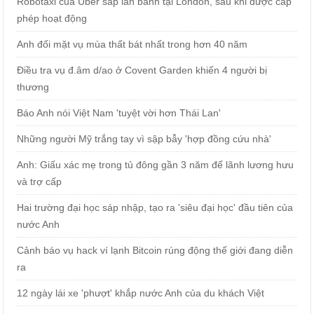
Robotaxi của Uber sắp lăn bánh tại London, sau khi được cấp
phép hoạt động
Anh đối mặt vụ mùa thất bát nhất trong hơn 40 năm
Điều tra vụ đ.âm d/ao ở Covent Garden khiến 4 người bị
thương
Báo Anh nói Việt Nam 'tuyệt vời hơn Thái Lan'
Những người Mỹ trắng tay vì sập bẫy 'hợp đồng cứu nhà'
Anh: Giấu xác mẹ trong tủ đông gần 3 năm để lãnh lương hưu
và trợ cấp
Hai trường đại học sáp nhập, tạo ra 'siêu đại học' đầu tiên của
nước Anh
Cảnh báo vụ hack ví lạnh Bitcoin rúng động thế giới đang diễn
ra
12 ngày lái xe 'phượt' khắp nước Anh của du khách Việt