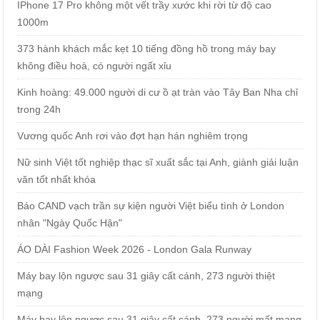
IPhone 17 Pro không một vết trầy xước khi rời từ độ cao
1000m
373 hành khách mắc kẹt 10 tiếng đồng hồ trong máy bay
không điều hoà, có người ngất xỉu
Kinh hoàng: 49.000 người di cư ồ ạt tràn vào Tây Ban Nha chỉ
trong 24h
Vương quốc Anh rơi vào đợt hạn hán nghiêm trọng
Nữ sinh Việt tốt nghiệp thạc sĩ xuất sắc tại Anh, giành giải luận
văn tốt nhất khóa
Báo CAND vạch trần sự kiện người Việt biểu tình ở London
nhân "Ngày Quốc Hận"
ÁO DÀI Fashion Week 2026 - London Gala Runway
Máy bay lộn ngược sau 31 giây cất cánh, 273 người thiệt
mạng
Máy bay lộn ngược sau 31 giây cất cánh, 273 người mất mạng