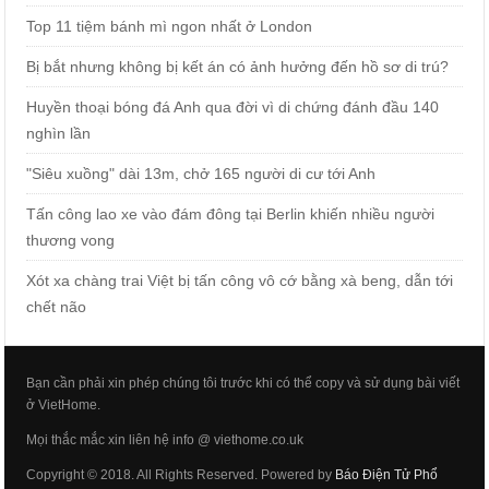
Top 11 tiệm bánh mì ngon nhất ở London
Bị bắt nhưng không bị kết án có ảnh hưởng đến hồ sơ di trú?
Huyền thoại bóng đá Anh qua đời vì di chứng đánh đầu 140
nghìn lần
"Siêu xuồng" dài 13m, chở 165 người di cư tới Anh
Tấn công lao xe vào đám đông tại Berlin khiến nhiều người
thương vong
Xót xa chàng trai Việt bị tấn công vô cớ bằng xà beng, dẫn tới
chết não
Bạn cần phải xin phép chúng tôi trước khi có thể copy và sử dụng bài viết
ở VietHome.
Mọi thắc mắc xin liên hệ info @ viethome.co.uk
Copyright © 2018. All Rights Reserved. Powered by
Báo Điện Tử Phổ