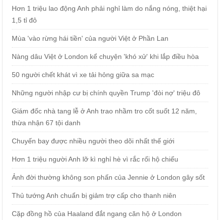
Hơn 1 triệu lao động Anh phải nghỉ làm do nắng nóng, thiệt hại
1,5 tỉ đô
Mùa 'vào rừng hái tiền' của người Việt ở Phần Lan
Nàng dâu Việt ở London kể chuyện 'khó xử' khi lắp điều hòa
50 người chết khát vì xe tải hỏng giữa sa mạc
Những người nhập cư bị chính quyền Trump 'đòi nợ' triệu đô
Giám đốc nhà tang lễ ở Anh trao nhầm tro cốt suốt 12 năm,
thừa nhận 67 tội danh
Chuyến bay được nhiều người theo dõi nhất thế giới
Hơn 1 triệu người Anh lỡ kì nghỉ hè vì rắc rối hộ chiếu
Ảnh đời thường không son phấn của Jennie ở London gây sốt
Thủ tướng Anh chuẩn bị giảm trợ cấp cho thanh niên
Cặp đồng hồ của Haaland đắt ngang căn hộ ở London