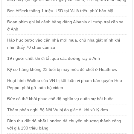
Ben Affleck thắng 1 triệu USD tại 'Ai là triệu phú' bản Mỹ
Đoạn phim ghi lại cảnh băng đảng Albania đi cướp trại cần sa
ở Anh
Háo hức bước vào căn nhà mới mua, chủ nhà giật mình khi
nhìn thấy 70 chậu cần sa
19 người chết khi đi tắt qua các đường ray ở Anh
Kỹ sư hàng không 23 tuổi bị máy móc đè chết ở Heathrow
Hoạt hình Wolfoo của VN bị kết luận vi phạm bản quyền Heo
Peppa, phải gỡ toàn bộ video
Đức có thể khôi phục chế độ nghĩa vụ quân sự bắt buộc
Thẩm phán nghi Bộ Nội Vụ bị ảo giác AI khi xử lý đơn
Dinh thự đắt đỏ nhất London đã chuyển nhượng thành công
với giá 190 triệu bảng