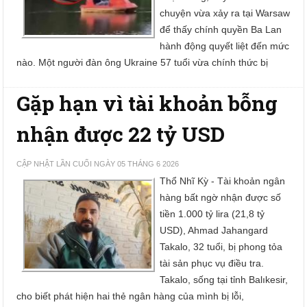
chuyện vừa xảy ra tại Warsaw
để thấy chính quyền Ba Lan
hành động quyết liệt đến mức
nào. Một người đàn ông Ukraine 57 tuổi vừa chính thức bị
Gặp hạn vì tài khoản bỗng
nhận được 22 tỷ USD
CẬP NHẬT LẦN CUỐI NGÀY 05 THÁNG 6 2026
Thổ Nhĩ Kỳ - Tài khoản ngân
hàng bất ngờ nhận được số
tiền 1.000 tỷ lira (21,8 tỷ
USD), Ahmad Jahangard
Takalo, 32 tuổi, bị phong tỏa
tài sản phục vụ điều tra.
Takalo, sống tại tỉnh Balıkesir,
cho biết phát hiện hai thẻ ngân hàng của mình bị lỗi,