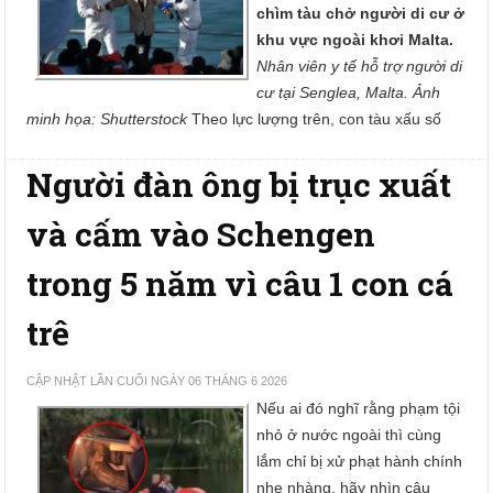
chìm tàu chở người di cư ở
khu vực ngoài khơi Malta.
Nhân viên y tế hỗ trợ người di
cư tại Senglea, Malta. Ảnh
minh họa: Shutterstock
Theo lực lượng trên, con tàu xấu số
Người đàn ông bị trục xuất
và cấm vào Schengen
trong 5 năm vì câu 1 con cá
trê
CẬP NHẬT LẦN CUỐI NGÀY 06 THÁNG 6 2026
Nếu ai đó nghĩ rằng phạm tội
nhỏ ở nước ngoài thì cùng
lắm chỉ bị xử phạt hành chính
nhẹ nhàng, hãy nhìn câu