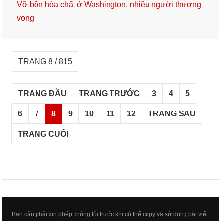
Vỡ bồn hóa chất ở Washington, nhiều người thương
vong
TRANG 8 / 815
TRANG ĐẦU
TRANG TRƯỚC
3
4
5
6
7
8
9
10
11
12
TRANG SAU
TRANG CUỐI
Bạn cần phải xin phép chúng tôi trước khi có thể copy và sử dụng bài viết