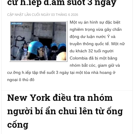
cư h.iếp d.âm suốt 3 ngày
CẬP NHẬT LẦN CUỐI NGÀY 03 THÁNG 6 2026
Một vụ án hình sự đặc biệt
nghiêm trọng vừa gây chấn
động dư luận nước Ý và
truyền thông quốc tế. Một nữ
du khách 32 tuổi người
Colombia đã bị một băng
nhóm bắt cóc, giam giữ và
cư.ỡng h.iếp tập thể suốt 3 ngày tại một tòa nhà hoang ở
ngoại ô thủ đô
New York điều tra nhóm
người bí ẩn chui lên từ ống
cống