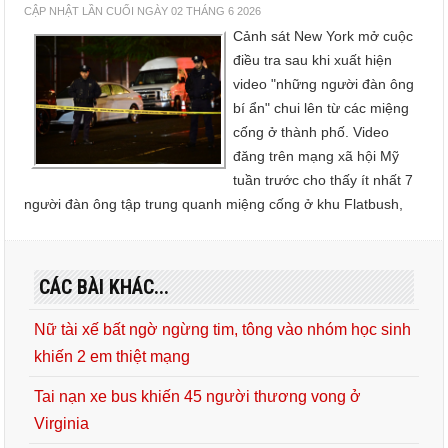
CẬP NHẬT LẦN CUỐI NGÀY 02 THÁNG 6 2026
Cảnh sát New York mở cuộc
điều tra sau khi xuất hiện
video "những người đàn ông
bí ẩn" chui lên từ các miệng
cống ở thành phố. Video
đăng trên mạng xã hội Mỹ
tuần trước cho thấy ít nhất 7
người đàn ông tập trung quanh miệng cống ở khu Flatbush,
CÁC BÀI KHÁC...
Nữ tài xế bất ngờ ngừng tim, tông vào nhóm học sinh
khiến 2 em thiệt mạng
Tai nạn xe bus khiến 45 người thương vong ở
Virginia