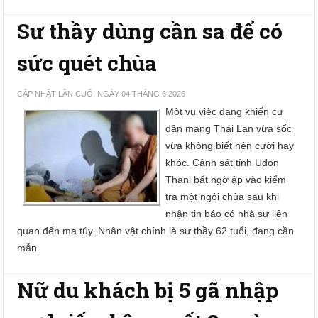
Sư thầy dùng cần sa để có
sức quét chùa
CẬP NHẬT LẦN CUỐI NGÀY 04 THÁNG 6 2026
Một vụ việc đang khiến cư
dân mạng Thái Lan vừa sốc
vừa không biết nên cười hay
khóc. Cảnh sát tỉnh Udon
Thani bất ngờ ập vào kiểm
tra một ngôi chùa sau khi
nhận tin báo có nhà sư liên
quan đến ma túy. Nhân vật chính là sư thầy 62 tuổi, đang cần
mẫn
Nữ du khách bị 5 gã nhập