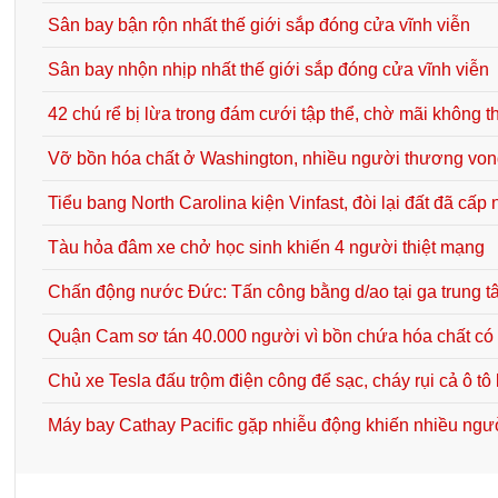
Sân bay bận rộn nhất thế giới sắp đóng cửa vĩnh viễn
Sân bay nhộn nhịp nhất thế giới sắp đóng cửa vĩnh viễn
42 chú rể bị lừa trong đám cưới tập thể, chờ mãi không t
Vỡ bồn hóa chất ở Washington, nhiều người thương vo
Tiểu bang North Carolina kiện Vinfast, đòi lại đất đã c
Tàu hỏa đâm xe chở học sinh khiến 4 người thiệt mạng
Chấn động nước Đức: Tấn công bằng d/ao tại ga trung 
Quận Cam sơ tán 40.000 người vì bồn chứa hóa chất có
Chủ xe Tesla đấu trộm điện công để sạc, cháy rụi cả ô tô
Máy bay Cathay Pacific gặp nhiễu động khiến nhiều ngư