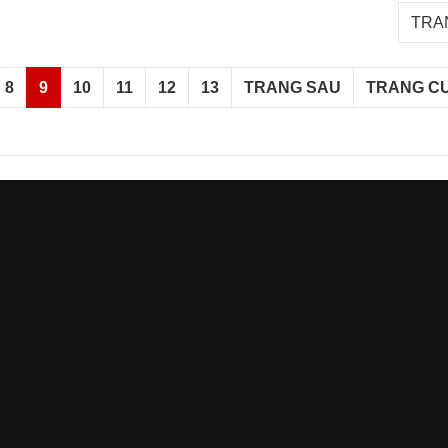
TRAN
8
9
10
11
12
13
TRANG SAU
TRANG C