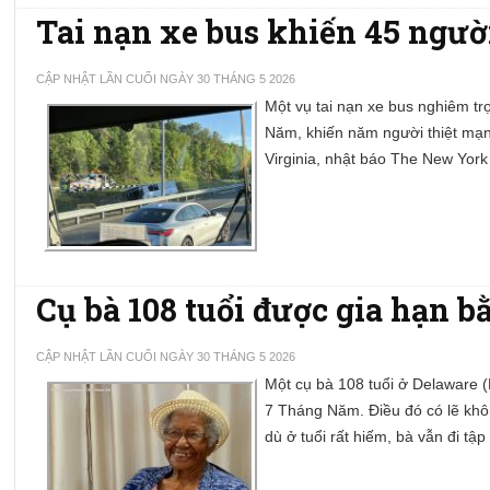
Tai nạn xe bus khiến 45 ngườ
CẬP NHẬT LẦN CUỐI NGÀY 30 THÁNG 5 2026
Một vụ tai nạn xe bus nghiêm tr
Năm, khiến năm người thiệt mạn
Virginia, nhật báo The New York
Cụ bà 108 tuổi được gia hạn b
CẬP NHẬT LẦN CUỐI NGÀY 30 THÁNG 5 2026
Một cụ bà 108 tuổi ở Delaware 
7 Tháng Năm. Điều đó có lẽ kh
dù ở tuổi rất hiếm, bà vẫn đi tập