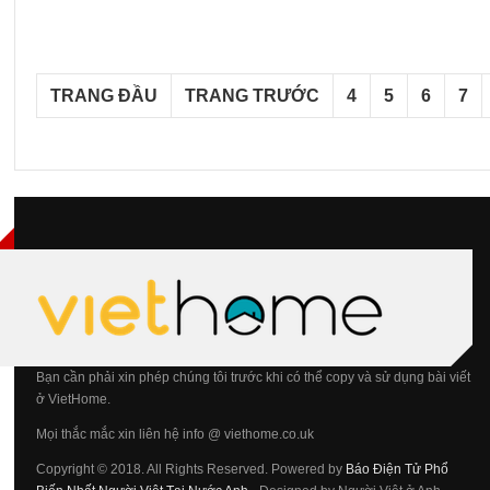
TRANG ĐẦU
TRANG TRƯỚC
4
5
6
7
Bạn cần phải xin phép chúng tôi trước khi có thể copy và sử dụng bài viết
ở VietHome.
Mọi thắc mắc xin liên hệ info @ viethome.co.uk
Copyright © 2018. All Rights Reserved. Powered by
Báo Điện Tử Phổ