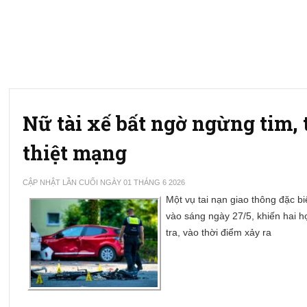
Nữ tài xế bất ngờ ngừng tim,
thiệt mạng
CẬP NHẬT LẦN CUỐI NGÀY 01 THÁNG 6 2026
Một vụ tai nạn giao thông đặc b
vào sáng ngày 27/5, khiến hai h
tra, vào thời điểm xảy ra