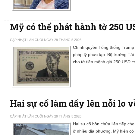
Mỹ có thể phát hành tờ 250 
CẬP NHẬT LẦN CUỐI NGÀY 29 THÁNG 5 2026
Chính quyền Tổng thống Trump
pháp lý phức tạp. Bộ trưởng Tài
cho tờ tiền mệnh giá 250 USD có
Hai sự cố làm dấy lên nỗi lo 
CẬP NHẬT LẦN CUỐI NGÀY 29 THÁNG 5 2026
Hai sự cố bồn chứa liên tiếp cho
ở nhiều địa phương. Mỹ hiện có 