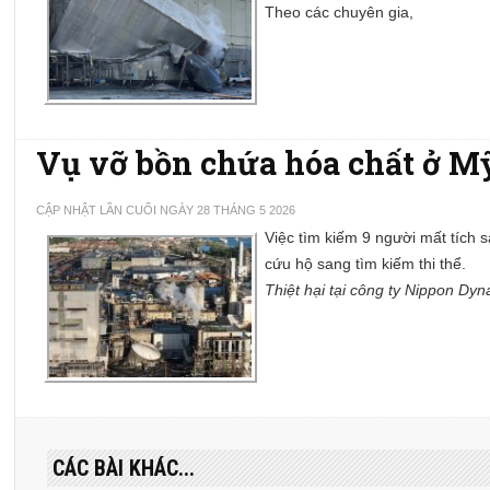
Theo các chuyên gia,
Vụ vỡ bồn chứa hóa chất ở Mỹ:
CẬP NHẬT LẦN CUỐI NGÀY 28 THÁNG 5 2026
Việc tìm kiếm 9 người mất tích
cứu hộ sang tìm kiếm thi thể.
Thiệt hại tại công ty Nippon D
CÁC BÀI KHÁC...