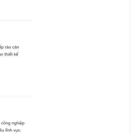
ấp rào cản
n thiết kế
t công nghiệp
u lĩnh vực.