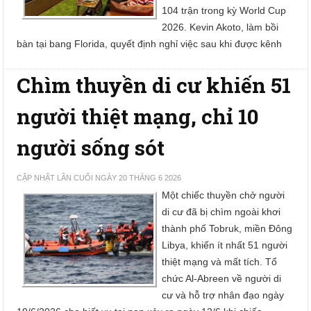
104 trận trong kỳ World Cup
2026. Kevin Akoto, làm bồi
bàn tại bang Florida, quyết định nghỉ việc sau khi được kênh
Chìm thuyền di cư khiến 51
người thiệt mạng, chỉ 10
người sống sót
CẬP NHẬT LẦN CUỐI NGÀY 20 THÁNG 6 2026
Một chiếc thuyền chở người
di cư đã bị chìm ngoài khơi
thành phố Tobruk, miền Đông
Libya, khiến ít nhất 51 người
thiệt mạng và mất tích. Tổ
chức Al-Abreen về người di
cư và hỗ trợ nhân đạo ngày