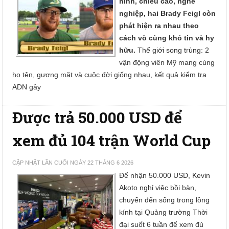
hình, chiều cao, nghề
nghiệp, hai Brady Feigl còn
phát hiện ra nhau theo
cách vô cùng khó tin và hy
hữu.
Thế giới song trùng: 2
vận động viên Mỹ mang cùng
họ tên, gương mặt và cuộc đời giống nhau, kết quả kiểm tra
ADN gây
Được trả 50.000 USD để
xem đủ 104 trận World Cup
CẬP NHẬT LẦN CUỐI NGÀY 22 THÁNG 6 2026
Để nhận 50.000 USD, Kevin
Akoto nghỉ việc bồi bàn,
chuyển đến sống trong lồng
kính tại Quảng trường Thời
đại suốt 6 tuần để xem đủ