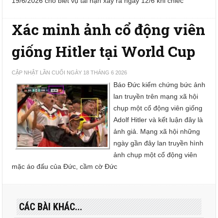
19/6/2026 cho biết vụ tai nạn xảy ra ngày 12/6 khi chiếc
Xác minh ảnh cổ động viên
giống Hitler tại World Cup
CẬP NHẬT LẦN CUỐI NGÀY 18 THÁNG 6 2026
Báo Đức kiểm chứng bức ảnh
lan truyền trên mạng xã hội
chụp một cổ động viên giống
Adolf Hitler và kết luận đây là
ảnh giả. Mạng xã hội những
ngày gần đây lan truyền hình
ảnh chụp một cổ động viên
mặc áo đấu của Đức, cầm cờ Đức
CÁC BÀI KHÁC...