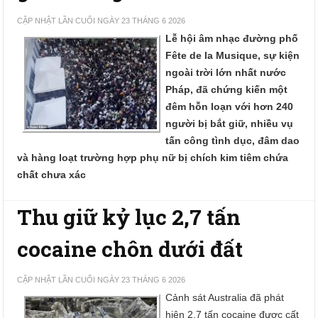
CẬP NHẬT LẦN CUỐI NGÀY 23 THÁNG 6 2026
Lễ hội âm nhạc đường phố
Fête de la Musique, sự kiện
ngoài trời lớn nhất nước
Pháp, đã chứng kiến một
đêm hỗn loạn với hơn 240
người bị bắt giữ, nhiều vụ
tấn công tình dục, đâm dao
và hàng loạt trường hợp phụ nữ bị chích kim tiêm chứa
chất chưa xác
Thu giữ kỷ lục 2,7 tấn
cocaine chôn dưới đất
CẬP NHẬT LẦN CUỐI NGÀY 23 THÁNG 6 2026
Cảnh sát Australia đã phát
hiện 2,7 tấn cocaine được cất