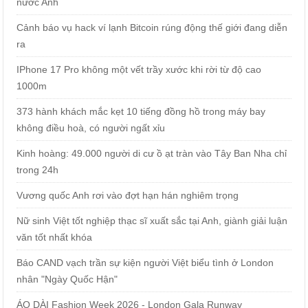
nước Anh
Cảnh báo vụ hack ví lạnh Bitcoin rúng động thế giới đang diễn
ra
IPhone 17 Pro không một vết trầy xước khi rời từ độ cao
1000m
373 hành khách mắc kẹt 10 tiếng đồng hồ trong máy bay
không điều hoà, có người ngất xỉu
Kinh hoàng: 49.000 người di cư ồ ạt tràn vào Tây Ban Nha chỉ
trong 24h
Vương quốc Anh rơi vào đợt hạn hán nghiêm trọng
Nữ sinh Việt tốt nghiệp thạc sĩ xuất sắc tại Anh, giành giải luận
văn tốt nhất khóa
Báo CAND vạch trần sự kiện người Việt biểu tình ở London
nhân "Ngày Quốc Hận"
ÁO DÀI Fashion Week 2026 - London Gala Runway