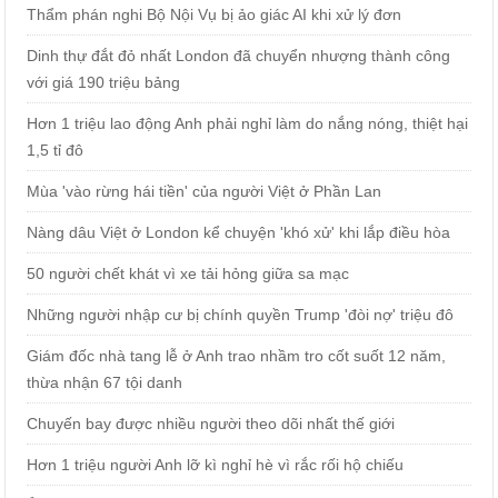
Thẩm phán nghi Bộ Nội Vụ bị ảo giác AI khi xử lý đơn
Dinh thự đắt đỏ nhất London đã chuyển nhượng thành công
với giá 190 triệu bảng
Hơn 1 triệu lao động Anh phải nghỉ làm do nắng nóng, thiệt hại
1,5 tỉ đô
Mùa 'vào rừng hái tiền' của người Việt ở Phần Lan
Nàng dâu Việt ở London kể chuyện 'khó xử' khi lắp điều hòa
50 người chết khát vì xe tải hỏng giữa sa mạc
Những người nhập cư bị chính quyền Trump 'đòi nợ' triệu đô
Giám đốc nhà tang lễ ở Anh trao nhầm tro cốt suốt 12 năm,
thừa nhận 67 tội danh
Chuyến bay được nhiều người theo dõi nhất thế giới
Hơn 1 triệu người Anh lỡ kì nghỉ hè vì rắc rối hộ chiếu