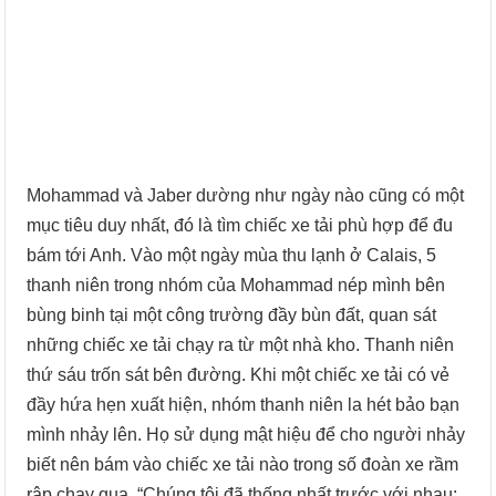
Mohammad và Jaber dường như ngày nào cũng có một
mục tiêu duy nhất, đó là tìm chiếc xe tải phù hợp để đu
bám tới Anh. Vào một ngày mùa thu lạnh ở Calais, 5
thanh niên trong nhóm của Mohammad nép mình bên
bùng binh tại một công trường đầy bùn đất, quan sát
những chiếc xe tải chạy ra từ một nhà kho. Thanh niên
thứ sáu trốn sát bên đường. Khi một chiếc xe tải có vẻ
đầy hứa hẹn xuất hiện, nhóm thanh niên la hét bảo bạn
mình nhảy lên. Họ sử dụng mật hiệu để cho người nhảy
biết nên bám vào chiếc xe tải nào trong số đoàn xe rầm
rập chạy qua. “Chúng tôi đã thống nhất trước với nhau: