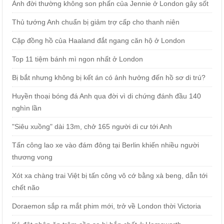
Ảnh đời thường không son phấn của Jennie ở London gây sốt
Thủ tướng Anh chuẩn bị giảm trợ cấp cho thanh niên
Cặp đồng hồ của Haaland đắt ngang căn hộ ở London
Top 11 tiệm bánh mì ngon nhất ở London
Bị bắt nhưng không bị kết án có ảnh hưởng đến hồ sơ di trú?
Huyền thoại bóng đá Anh qua đời vì di chứng đánh đầu 140
nghìn lần
"Siêu xuồng" dài 13m, chở 165 người di cư tới Anh
Tấn công lao xe vào đám đông tại Berlin khiến nhiều người
thương vong
Xót xa chàng trai Việt bị tấn công vô cớ bằng xà beng, dẫn tới
chết não
Doraemon sắp ra mắt phim mới, trở về London thời Victoria