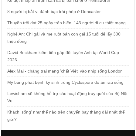
Kẻ đột nhập ăn trộm cần sa bị bắn chết ở Hemsworth
8 người bị bắt vì đánh bạc trái phép ở Doncaster
Thuyền trôi dạt 25 ngày trên biển, 143 người di cư thiệt mạng
Nghệ An: Chị gái và mẹ ruột bán con gái 15 tuổi để lấy 300
triệu đồng
David Beckham kiếm tiền gấp đôi tuyển Anh tại World Cup
2026
Alex Mai - chàng trai mang 'chất Việt' vào nhịp sống London
Mỹ bùng phát bệnh ký sinh trùng Cyclospora do ăn rau sống
Lewisham sẽ không hỗ trợ các hoạt động truy quét của Bộ Nội
Vụ
Khách 'sống' như thế nào trên chuyến bay thẳng dài nhất thế
giới?