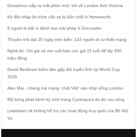
Doraemon sắp ra mắt phim mới, trở về London thời Victoria
Kẻ đột nhập ăn trộm cần sa bị bắn chết ở Hemsworth
8 người bị bắt vì đánh bạc trái phép ở Doncaster
Thuyền trôi dạt 25 ngày trên biển, 143 người di cư thiệt mạng
Nghệ An: Chị gái và mẹ ruột bán con gái 15 tuổi để lấy 300
triệu đồng
David Beckham kiếm tiền gấp đôi tuyển Anh tại World Cup
2026
Alex Mai - chàng trai mang 'chất Việt' vào nhịp sống London
Mỹ bùng phát bệnh ký sinh trùng Cyclospora do ăn rau sống
Lewisham sẽ không hỗ trợ các hoạt động truy quét của Bộ Nội
Vụ