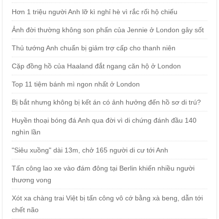
Hơn 1 triệu người Anh lỡ kì nghỉ hè vì rắc rối hộ chiếu
Ảnh đời thường không son phấn của Jennie ở London gây sốt
Thủ tướng Anh chuẩn bị giảm trợ cấp cho thanh niên
Cặp đồng hồ của Haaland đắt ngang căn hộ ở London
Top 11 tiệm bánh mì ngon nhất ở London
Bị bắt nhưng không bị kết án có ảnh hưởng đến hồ sơ di trú?
Huyền thoại bóng đá Anh qua đời vì di chứng đánh đầu 140
nghìn lần
"Siêu xuồng" dài 13m, chở 165 người di cư tới Anh
Tấn công lao xe vào đám đông tại Berlin khiến nhiều người
thương vong
Xót xa chàng trai Việt bị tấn công vô cớ bằng xà beng, dẫn tới
chết não