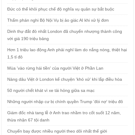
Đức có thể khôi phục chế độ nghĩa vụ quân sự bắt buộc
Thẩm phán nghi Bộ Nội Vụ bị ảo giác AI khi xử lý đơn
Dinh thự đắt đỏ nhất London đã chuyển nhượng thành công
với giá 190 triệu bảng
Hơn 1 triệu lao động Anh phải nghỉ làm do nắng nóng, thiệt hại
1,5 tỉ đô
Mùa 'vào rừng hái tiền' của người Việt ở Phần Lan
Nàng dâu Việt ở London kể chuyện 'khó xử' khi lắp điều hòa
50 người chết khát vì xe tải hỏng giữa sa mạc
Những người nhập cư bị chính quyền Trump 'đòi nợ' triệu đô
Giám đốc nhà tang lễ ở Anh trao nhầm tro cốt suốt 12 năm,
thừa nhận 67 tội danh
Chuyến bay được nhiều người theo dõi nhất thế giới