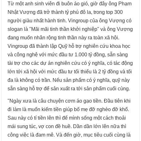
Từ một anh sinh viên đi buôn áo gió, giờ đây ông Phạm
Nhật Vượng đã trở thành tỷ phú đô la, trong top 300
người giàu nhất hành tinh. Vingroup của ông Vượng có
slogan là "Mãi mãi tinh thần khởi nghiệp" và ông Vượng
đang muốn nhân rộng tinh thần này ra toàn xã hội.
Vingroup đã thành lập Quỹ hỗ trợ nghiên cứu khoa học
và công nghệ với mức đầu tư 1.000 tỷ đồng, sẵn sàng
tài trợ cho các dự án nghiên cứu có ý nghĩa, có tác động
lớn tới xã hội với mức đầu tư tối thiểu là 2 tỷ đồng và tối
đa là không có trần. Nếu sản phẩm có ý nghĩa, quỹ này
sẵn sàng hỗ trợ để sản xuất ra tới sản phẩm cuối cùng.
"Ngày xưa là câu chuyện cơm áo gạo tiền. Đầu tiên khi
đi làm là muốn kiếm tiền giúp bố mẹ đỡ nghèo đỡ khổ.
Sau này có tí tiền lên thì để mình sống một cách thoải
mái sung túc, vợ con đề huề. Dần dần lớn lên nữa thì
công việc là đam mê. Và đến giờ, mục tiêu cuối cùng là