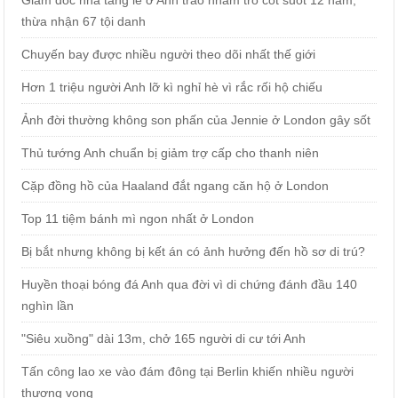
Giám đốc nhà tang lễ ở Anh trao nhầm tro cốt suốt 12 năm,
thừa nhận 67 tội danh
Chuyến bay được nhiều người theo dõi nhất thế giới
Hơn 1 triệu người Anh lỡ kì nghỉ hè vì rắc rối hộ chiếu
Ảnh đời thường không son phấn của Jennie ở London gây sốt
Thủ tướng Anh chuẩn bị giảm trợ cấp cho thanh niên
Cặp đồng hồ của Haaland đắt ngang căn hộ ở London
Top 11 tiệm bánh mì ngon nhất ở London
Bị bắt nhưng không bị kết án có ảnh hưởng đến hồ sơ di trú?
Huyền thoại bóng đá Anh qua đời vì di chứng đánh đầu 140
nghìn lần
"Siêu xuồng" dài 13m, chở 165 người di cư tới Anh
Tấn công lao xe vào đám đông tại Berlin khiến nhiều người
thương vong