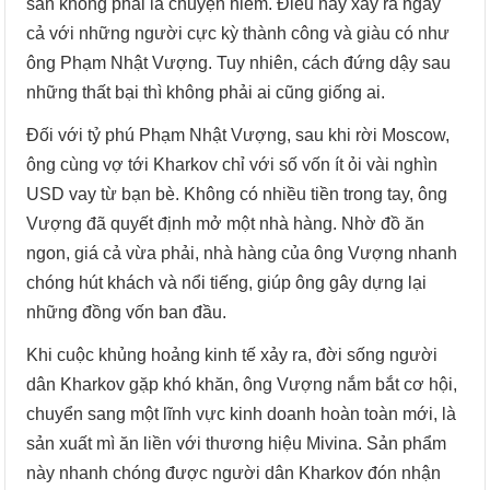
sản không phải là chuyện hiếm. Điều này xảy ra ngay
cả với những người cực kỳ thành công và giàu có như
ông Phạm Nhật Vượng. Tuy nhiên, cách đứng dậy sau
những thất bại thì không phải ai cũng giống ai.
Đối với tỷ phú Phạm Nhật Vượng, sau khi rời Moscow,
ông cùng vợ tới Kharkov chỉ với số vốn ít ỏi vài nghìn
USD vay từ bạn bè. Không có nhiều tiền trong tay, ông
Vượng đã quyết định mở một nhà hàng. Nhờ đồ ăn
ngon, giá cả vừa phải, nhà hàng của ông Vượng nhanh
chóng hút khách và nổi tiếng, giúp ông gây dựng lại
những đồng vốn ban đầu.
Khi cuộc khủng hoảng kinh tế xảy ra, đời sống người
dân Kharkov gặp khó khăn, ông Vượng nắm bắt cơ hội,
chuyển sang một lĩnh vực kinh doanh hoàn toàn mới, là
sản xuất mì ăn liền với thương hiệu Mivina. Sản phẩm
này nhanh chóng được người dân Kharkov đón nhận