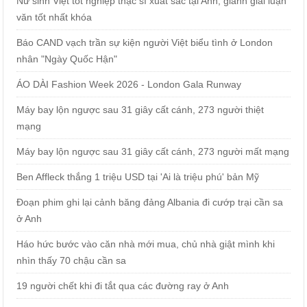
Nữ sinh Việt tốt nghiệp thạc sĩ xuất sắc tại Anh, giành giải luận
văn tốt nhất khóa
Báo CAND vạch trần sự kiện người Việt biểu tình ở London
nhân "Ngày Quốc Hận"
ÁO DÀI Fashion Week 2026 - London Gala Runway
Máy bay lộn ngược sau 31 giây cất cánh, 273 người thiệt
mạng
Máy bay lộn ngược sau 31 giây cất cánh, 273 người mất mạng
Ben Affleck thắng 1 triệu USD tại 'Ai là triệu phú' bản Mỹ
Đoạn phim ghi lại cảnh băng đảng Albania đi cướp trại cần sa
ở Anh
Háo hức bước vào căn nhà mới mua, chủ nhà giật mình khi
nhìn thấy 70 chậu cần sa
19 người chết khi đi tắt qua các đường ray ở Anh