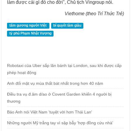
làm được cái gì đó cho đời", Chủ tịch Vingroup nói.
Viethome (theo Trí Thức Trẻ)
tấm gương người Việt
bí quyết làm giàu
tỷ phú Phạm Nhật Vượng
Robotaxi của Uber sắp lăn bánh tại London, sau khi được cấp
phép hoạt động
Anh đối mặt vụ mùa thất bát nhất trong hơn 40 năm
Điều tra vụ đ.âm d/ao ở Covent Garden khiến 4 người bị
thương
Báo Anh nói Việt Nam 'tuyệt vời hơn Thái Lan'
Những người Mỹ trắng tay vì sập bẫy 'hợp đồng cứu nhà'