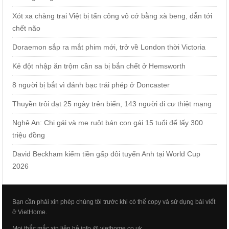
Xót xa chàng trai Việt bị tấn công vô cớ bằng xà beng, dẫn tới
chết não
Doraemon sắp ra mắt phim mới, trở về London thời Victoria
Kẻ đột nhập ăn trộm cần sa bị bắn chết ở Hemsworth
8 người bị bắt vì đánh bạc trái phép ở Doncaster
Thuyền trôi dạt 25 ngày trên biển, 143 người di cư thiệt mạng
Nghệ An: Chị gái và mẹ ruột bán con gái 15 tuổi để lấy 300
triệu đồng
David Beckham kiếm tiền gấp đôi tuyển Anh tại World Cup
2026
Bạn cần phải xin phép chúng tôi trước khi có thể copy và sử dụng bài viết
ở VietHome.
Mọi thắc mắc xin liên hệ info @ viethome.co.uk