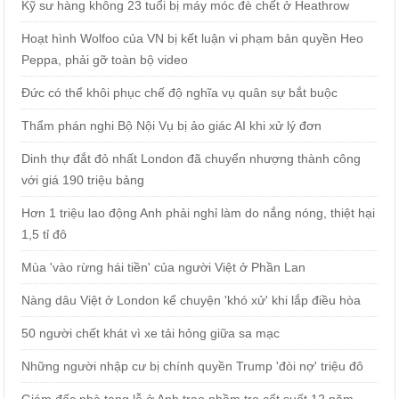
Kỹ sư hàng không 23 tuổi bị máy móc đè chết ở Heathrow
Hoạt hình Wolfoo của VN bị kết luận vi phạm bản quyền Heo
Peppa, phải gỡ toàn bộ video
Đức có thể khôi phục chế độ nghĩa vụ quân sự bắt buộc
Thẩm phán nghi Bộ Nội Vụ bị ảo giác AI khi xử lý đơn
Dinh thự đắt đỏ nhất London đã chuyển nhượng thành công
với giá 190 triệu bảng
Hơn 1 triệu lao động Anh phải nghỉ làm do nắng nóng, thiệt hại
1,5 tỉ đô
Mùa 'vào rừng hái tiền' của người Việt ở Phần Lan
Nàng dâu Việt ở London kể chuyện 'khó xử' khi lắp điều hòa
50 người chết khát vì xe tải hỏng giữa sa mạc
Những người nhập cư bị chính quyền Trump 'đòi nợ' triệu đô