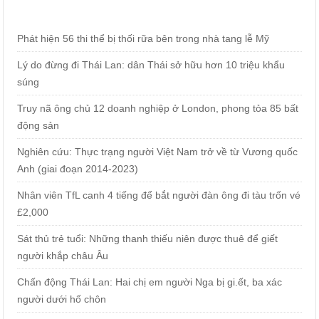
Phát hiện 56 thi thể bị thối rữa bên trong nhà tang lễ Mỹ
Lý do đừng đi Thái Lan: dân Thái sở hữu hơn 10 triệu khẩu
súng
Truy nã ông chủ 12 doanh nghiệp ở London, phong tỏa 85 bất
động sản
Nghiên cứu: Thực trạng người Việt Nam trở về từ Vương quốc
Anh (giai đoạn 2014-2023)
Nhân viên TfL canh 4 tiếng để bắt người đàn ông đi tàu trốn vé
£2,000
Sát thủ trẻ tuổi: Những thanh thiếu niên được thuê để giết
người khắp châu Âu
Chấn động Thái Lan: Hai chị em người Nga bị gi.ết, ba xác
người dưới hố chôn