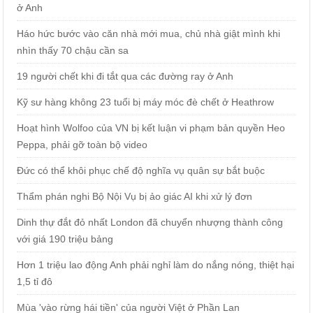
ở Anh
Háo hức bước vào căn nhà mới mua, chủ nhà giật mình khi
nhìn thấy 70 chậu cần sa
19 người chết khi đi tắt qua các đường ray ở Anh
Kỹ sư hàng không 23 tuổi bị máy móc đè chết ở Heathrow
Hoạt hình Wolfoo của VN bị kết luận vi phạm bản quyền Heo
Peppa, phải gỡ toàn bộ video
Đức có thể khôi phục chế độ nghĩa vụ quân sự bắt buộc
Thẩm phán nghi Bộ Nội Vụ bị ảo giác AI khi xử lý đơn
Dinh thự đắt đỏ nhất London đã chuyển nhượng thành công
với giá 190 triệu bảng
Hơn 1 triệu lao động Anh phải nghỉ làm do nắng nóng, thiệt hại
1,5 tỉ đô
Mùa 'vào rừng hái tiền' của người Việt ở Phần Lan