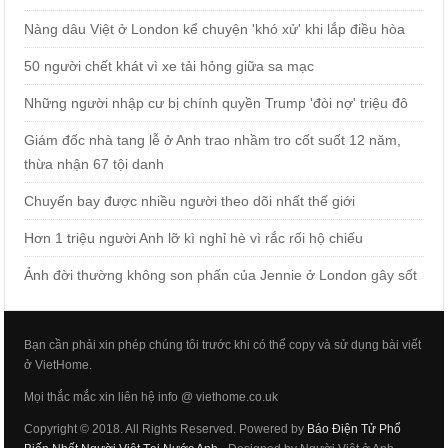
Nàng dâu Việt ở London kể chuyện 'khó xử' khi lắp điều hòa
50 người chết khát vì xe tải hỏng giữa sa mạc
Những người nhập cư bị chính quyền Trump 'đòi nợ' triệu đô
Giám đốc nhà tang lễ ở Anh trao nhầm tro cốt suốt 12 năm,
thừa nhận 67 tội danh
Chuyến bay được nhiều người theo dõi nhất thế giới
Hơn 1 triệu người Anh lỡ kì nghỉ hè vì rắc rối hộ chiếu
Ảnh đời thường không son phấn của Jennie ở London gây sốt
Bạn cần phải xin phép chúng tôi trước khi có thể copy và sử dụng bài viết
ở VietHome.
Mọi thắc mắc xin liên hệ info @ viethome.co.uk
Copyright © 2018. All Rights Reserved. Powered by
Báo Điện Tử Phổ