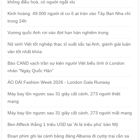
không điều hoà, có người ngất xỉu
Kinh hoàng: 49.000 người di cư ồ ạt tràn vào Tây Ban Nha chỉ
trong 24h
Vương quốc Anh rơi vào đợt hạn hán nghiêm trọng
Nữ sinh Việt tốt nghiệp thạc sĩ xuất sắc tại Anh, giành giải luận
văn tốt nhất khóa
Báo CAND vạch trần sự kiện người Việt biểu tình ở London
nhân "Ngày Quốc Hận"
ÁO DÀI Fashion Week 2026 - London Gala Runway
Máy bay lộn ngược sau 31 giây cất cánh, 273 người thiệt
mạng
Máy bay lộn ngược sau 31 giây cất cánh, 273 người mất mạng
Ben Affleck thắng 1 triệu USD tại 'Ai là triệu phú' bản Mỹ
Đoạn phim ghi lại cảnh băng đảng Albania đi cướp trại cần sa