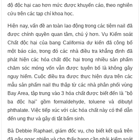
độ độc hại cao hơn mức được khuyến cáo, theo nghiên
cứu trên các tạp chí khoa học.
Hiện nay, vấn đề an toàn lao động trong các tiệm nail đã
được chính quyền quan tâm, chú ý hơn. Vụ Kiểm soát
Chất độc hại của bang California dự kiến đã công bố
một báo cáo, trong đó các nhà điều tra khẳng định đã
phát hiện các hóa chất độc hại trong nhiều sản phẩm
chăm sóc móng vốn vẫn được tuyên bố là không gây
nguy hiểm. Cuộc điều tra được thực hiện dựa trên các
mẫu sản phẩm nail thu thập từ các nhà phân phối vùng
Bay Area, tập trung vào 3 hóa chất được biết đến là "bộ
ba độc hại" gồm formaldehyde, toluene và dibutyl
phthalate. Việc tiếp xúc với các hóa chất này có thể dẫn
đến ung thư và gây dị tật bẩm sinh.
Bà Debbie Raphael, giám đốc vụ, cho biết kết quả trên
đã gây ngạc nhiên và cho thấy bang cần phải kiểm soát