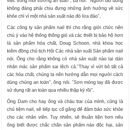
việc trong môi trường an toàn", bà nói. "Người lao động
không đáng phải chịu đựng những ảnh hưởng về sức
khỏe chỉ vì một nhà sản xuất nào đó lừa đảo".
Các công ty sản phẩm nail thì cho rằng giới chức nên
chú ý vào hệ thống thông gió và các thiết bị bảo hộ hơn
là sản phẩm hóa chất, Doug Schoon, nhà khoa học
kiêm đồng chủ tịch Hội Các nhà sản xuất Sản phẩm nail
nói. Ông cho rằng không có nhà sản xuất nào lại dán
nhãn mác sản phẩm sai lệch cả."Thay vì vứt bỏ tất cả
các hóa chất, chúng ta nên hướng dẫn mọi người cách
dùng chúng an toàn", ông nói. "Sơn móng tay đã được
sử dụng rất an toàn qua nhiều thập kỷ rồi".
Ông Dam cho hay ông và cháu trai của mình, cũng là
chủ tiệm nail, sẽ tiếp tục cố gắng để đảm bảo sức khỏe
cho các nhân viên. Tuy nhiên, sẽ thuận tiện hơn nếu
ông biết được chắc chắn sản phẩm nào độc hại, sản