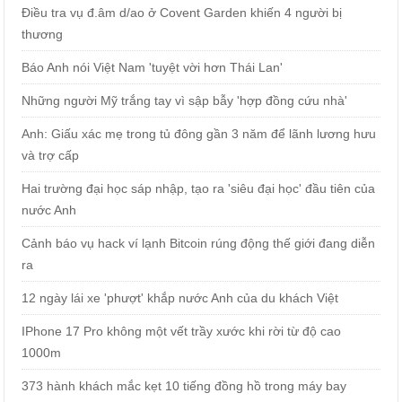
Điều tra vụ đ.âm d/ao ở Covent Garden khiến 4 người bị
thương
Báo Anh nói Việt Nam 'tuyệt vời hơn Thái Lan'
Những người Mỹ trắng tay vì sập bẫy 'hợp đồng cứu nhà'
Anh: Giấu xác mẹ trong tủ đông gần 3 năm để lãnh lương hưu
và trợ cấp
Hai trường đại học sáp nhập, tạo ra 'siêu đại học' đầu tiên của
nước Anh
Cảnh báo vụ hack ví lạnh Bitcoin rúng động thế giới đang diễn
ra
12 ngày lái xe 'phượt' khắp nước Anh của du khách Việt
IPhone 17 Pro không một vết trầy xước khi rời từ độ cao
1000m
373 hành khách mắc kẹt 10 tiếng đồng hồ trong máy bay