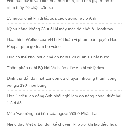
Háo hức bước vào căn nhà mới mua, chủ nhà giật mình khi
nhìn thấy 70 chậu cần sa
19 người chết khi đi tắt qua các đường ray ở Anh
Kỹ sư hàng không 23 tuổi bị máy móc đè chết ở Heathrow
Hoạt hình Wolfoo của VN bị kết luận vi phạm bản quyền Heo
Peppa, phải gỡ toàn bộ video
Đức có thể khôi phục chế độ nghĩa vụ quân sự bắt buộc
Thẩm phán nghi Bộ Nội Vụ bị ảo giác AI khi xử lý đơn
Dinh thự đắt đỏ nhất London đã chuyển nhượng thành công
với giá 190 triệu bảng
Hơn 1 triệu lao động Anh phải nghỉ làm do nắng nóng, thiệt hại
1,5 tỉ đô
Mùa 'vào rừng hái tiền' của người Việt ở Phần Lan
Nàng dâu Việt ở London kể chuyện 'khó xử' khi lắp điều hòa