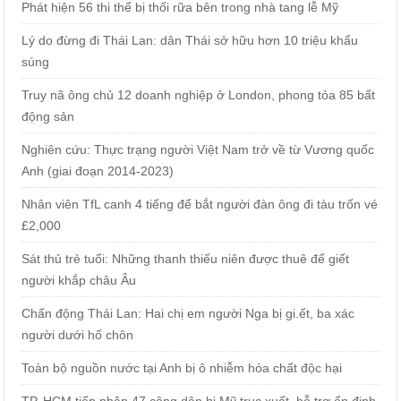
Phát hiện 56 thi thể bị thối rữa bên trong nhà tang lễ Mỹ
Lý do đừng đi Thái Lan: dân Thái sở hữu hơn 10 triệu khẩu
súng
Truy nã ông chủ 12 doanh nghiệp ở London, phong tỏa 85 bất
động sản
Nghiên cứu: Thực trạng người Việt Nam trở về từ Vương quốc
Anh (giai đoạn 2014-2023)
Nhân viên TfL canh 4 tiếng để bắt người đàn ông đi tàu trốn vé
£2,000
Sát thủ trẻ tuổi: Những thanh thiếu niên được thuê để giết
người khắp châu Âu
Chấn động Thái Lan: Hai chị em người Nga bị gi.ết, ba xác
người dưới hố chôn
Toàn bộ nguồn nước tại Anh bị ô nhiễm hóa chất độc hại