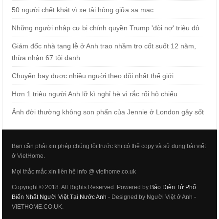
50 người chết khát vì xe tải hỏng giữa sa mạc
Những người nhập cư bị chính quyền Trump 'đòi nợ' triệu đô
Giám đốc nhà tang lễ ở Anh trao nhầm tro cốt suốt 12 năm,
thừa nhận 67 tội danh
Chuyến bay được nhiều người theo dõi nhất thế giới
Hơn 1 triệu người Anh lỡ kì nghỉ hè vì rắc rối hộ chiếu
Ảnh đời thường không son phấn của Jennie ở London gây sốt
Bạn cần phải xin phép chúng tôi trước khi có thể copy và sử dụng bài viết
ở VietHome.
Mọi thắc mắc xin liên hệ info @ viethome.co.uk
Copyright © 2018. All Rights Reserved. Powered by
Báo Điện Tử Phổ
Biến Nhất Người Việt Tại Nước Anh
- Designed by Người Việt ở Anh -
VIETHOME.CO.UK.