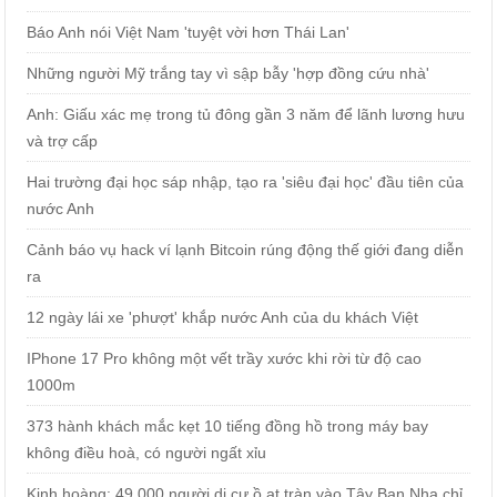
Báo Anh nói Việt Nam 'tuyệt vời hơn Thái Lan'
Những người Mỹ trắng tay vì sập bẫy 'hợp đồng cứu nhà'
Anh: Giấu xác mẹ trong tủ đông gần 3 năm để lãnh lương hưu
và trợ cấp
Hai trường đại học sáp nhập, tạo ra 'siêu đại học' đầu tiên của
nước Anh
Cảnh báo vụ hack ví lạnh Bitcoin rúng động thế giới đang diễn
ra
12 ngày lái xe 'phượt' khắp nước Anh của du khách Việt
IPhone 17 Pro không một vết trầy xước khi rời từ độ cao
1000m
373 hành khách mắc kẹt 10 tiếng đồng hồ trong máy bay
không điều hoà, có người ngất xỉu
Kinh hoàng: 49.000 người di cư ồ ạt tràn vào Tây Ban Nha chỉ