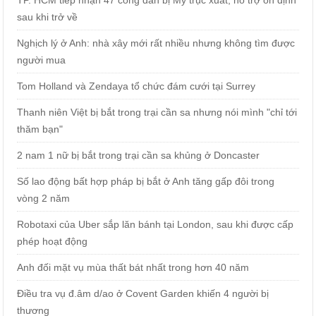
TP. HCM tiếp nhận 47 công dân bị Mỹ trục xuất, hỗ trợ ổn định
sau khi trở về
Nghịch lý ở Anh: nhà xây mới rất nhiều nhưng không tìm được
người mua
Tom Holland và Zendaya tổ chức đám cưới tại Surrey
Thanh niên Việt bị bắt trong trại cần sa nhưng nói mình "chỉ tới
thăm bạn"
2 nam 1 nữ bị bắt trong trại cần sa khủng ở Doncaster
Số lao động bất hợp pháp bị bắt ở Anh tăng gấp đôi trong
vòng 2 năm
Robotaxi của Uber sắp lăn bánh tại London, sau khi được cấp
phép hoạt động
Anh đối mặt vụ mùa thất bát nhất trong hơn 40 năm
Điều tra vụ đ.âm d/ao ở Covent Garden khiến 4 người bị
thương