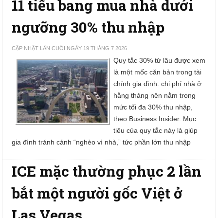
11 tiểu bang mua nhà dưới
ngưỡng 30% thu nhập
CẬP NHẬT LẦN CUỐI NGÀY 19 THÁNG 7 2026
Quy tắc 30% từ lâu được xem
là một mốc căn bản trong tài
chính gia đình: chi phí nhà ở
hằng tháng nên nằm trong
mức tối đa 30% thu nhập,
theo Business Insider. Mục
tiêu của quy tắc này là giúp
gia đình tránh cảnh “nghèo vì nhà,” tức phần lớn thu nhập
ICE mặc thường phục 2 lần
bắt một người gốc Việt ở
Las Vegas