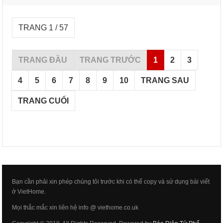
TRANG 1 / 57
TRANG ĐẦU
TRANG TRƯỚC
1
2
3
4
5
6
7
8
9
10
TRANG SAU
TRANG CUỐI
Bạn cần phải xin phép chúng tôi trước khi có thể copy và sử dụng bài viết
ở VietHome.
Mọi thắc mắc xin liên hệ info @ viethome.co.uk