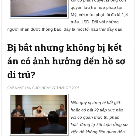
khi có phán quyết không còn
quyền lưu trú hợp pháp tại
Mỹ, với mức phạt tối đa là 1,8
triệu USD. Đối với những
người nhận được thông báo, đây là một tối hậu thư đầy đau
Bị bắt nhưng không bị kết
án có ảnh hưởng đến hồ sơ
di trú?
CẬP NHẬT LẦN CUỐI NGÀY 27 THÁNG 7 2026
Nếu quý vị từng bị bắt giữ
hoặc có bất kỳ tiếp xúc nào
với cơ quan thực thi pháp
luật, đừng tự kết luận rằng sự
việc đó không liên quan đến