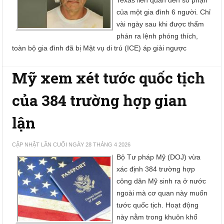
Texas liên quan đến số phận
của một gia đình 6 người. Chỉ
vài ngày sau khi được thẩm
phán ra lệnh phóng thích,
toàn bộ gia đình đã bị Mật vụ di trú (ICE) áp giải ngược
Mỹ xem xét tước quốc tịch
của 384 trường hợp gian
lận
CẬP NHẬT LẦN CUỐI NGÀY 28 THÁNG 4 2026
Bộ Tư pháp Mỹ (DOJ) vừa
xác định 384 trường hợp
công dân Mỹ sinh ra ở nước
ngoài mà cơ quan này muốn
tước quốc tịch. Hoạt động
này nằm trong khuôn khổ