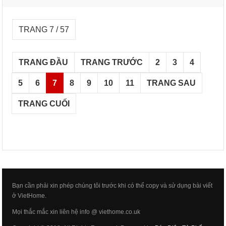
TRANG 7 / 57
TRANG ĐẦU
TRANG TRƯỚC
2
3
4
5
6
7
8
9
10
11
TRANG SAU
TRANG CUỐI
Bạn cần phải xin phép chúng tôi trước khi có thể copy và sử dụng bài viết
ở VietHome.
Mọi thắc mắc xin liên hệ info @ viethome.co.uk