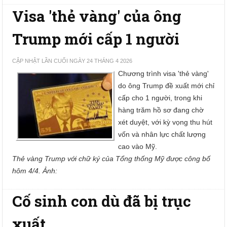
Visa 'thẻ vàng' của ông
Trump mới cấp 1 người
CẬP NHẬT LẦN CUỐI NGÀY 24 THÁNG 4 2026
Chương trình visa 'thẻ vàng'
do ông Trump đề xuất mới chỉ
cấp cho 1 người, trong khi
hàng trăm hồ sơ đang chờ
xét duyệt, với kỳ vọng thu hút
vốn và nhân lực chất lượng
cao vào Mỹ.
Thẻ vàng Trump với chữ ký của Tổng thống Mỹ được công bố
hôm 4/4. Ảnh:
Cố sinh con dù đã bị trục
xuất