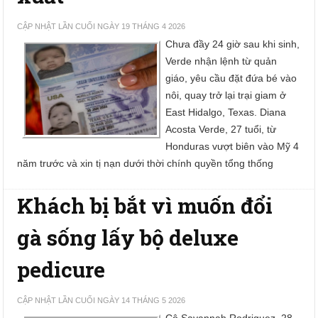
CẬP NHẬT LẦN CUỐI NGÀY 19 THÁNG 4 2026
Chưa đầy 24 giờ sau khi sinh,
Verde nhận lệnh từ quản
giáo, yêu cầu đặt đứa bé vào
nôi, quay trở lại trại giam ở
East Hidalgo, Texas. Diana
Acosta Verde, 27 tuổi, từ
Honduras vượt biên vào Mỹ 4
năm trước và xin tị nạn dưới thời chính quyền tổng thống
Khách bị bắt vì muốn đổi
gà sống lấy bộ deluxe
pedicure
CẬP NHẬT LẦN CUỐI NGÀY 14 THÁNG 5 2026