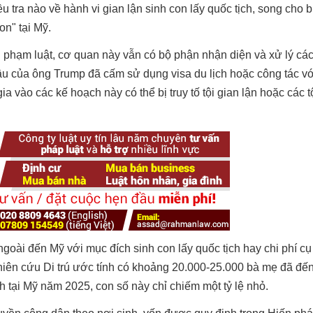
 tra nào về hành vi gian lận sinh con lấy quốc tịch, song cho 
on" tại Mỹ.
vi phạm luật, cơ quan này vẫn có bộ phận nhận diện và xử lý cá
ầu của ông Trump đã cấm sử dụng visa du lịch hoặc công tác v
a vào các kế hoạch này có thể bị truy tố tội gian lận hoặc các t
goài đến Mỹ với mục đích sinh con lấy quốc tịch hay chi phí cụ
hiên cứu Di trú ước tính có khoảng 20.000-25.000 bà mẹ đã đế
nh tại Mỹ năm 2025, con số này chỉ chiếm một tỷ lệ nhỏ.