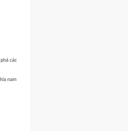
t phá các
phía nam