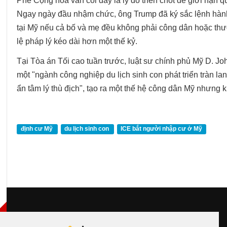
Phe Cộng hòa vẫn coi đây là lý do then chốt để giới hạn 
Ngay ngày đầu nhậm chức, ông Trump đã ký sắc lệnh hành
tại Mỹ nếu cả bố và mẹ đều không phải công dân hoặc thườ
lệ pháp lý kéo dài hơn một thế kỷ.
Tại Tòa án Tối cao tuần trước, luật sư chính phủ Mỹ D. J
một "ngành công nghiệp du lịch sinh con phát triển tràn l
ẩn tâm lý thù địch", tạo ra một thế hệ công dân Mỹ nhưng 
định cư Mỹ
du lịch sinh con
ICE bắt người nhập cư ở Mỹ