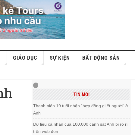
S
GIÁO DỤC
SỰ KIỆN
BẤT ĐỘNG SẢN
inh
TIN MỚI
Thanh niên 19 tuổi nhận “hợp đồng gi.ết người" ở
Anh
Dữ liệu cá nhân của 100.000 cảnh sát Anh bị rò rỉ
trên web đen