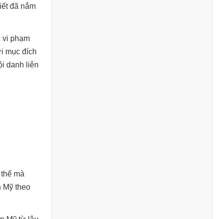
biết đã nắm
c vi phạm
ới mục đích
ội danh liên
 thể mà
n Mỹ theo