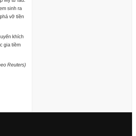
p Mỹ từ lâu.
em sinh ra
phá vỡ tiền
huyến khích
c gia tiềm
eo Reuters)