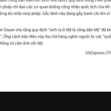
quyền công dân theo nơi sinh, vốn được quy định trong Hiến phá
 pháp chỉ đạo các cơ quan không công nhận quốc tịch của trẻ 
ng trú nhân hợp pháp. Sắc lệnh này đang gây tranh cãi lớn vì 
ohn Sauer cho rằng quy định "sinh ra ở Mỹ là công dân Mỹ" đã k
an". Ông cảnh báo điều này thu hút hàng nghìn người từ các "quố
không có cảm tình với Mỹ.
VnExpress (Th