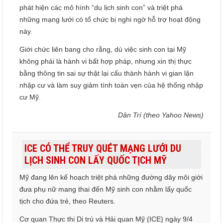
phát hiện các mô hình “du lịch sinh con” và triệt phá
những mạng lưới có tổ chức bị nghi ngờ hỗ trợ hoạt động
này.
Giới chức liên bang cho rằng, dù việc sinh con tại Mỹ
không phải là hành vi bất hợp pháp, nhưng xin thị thực
bằng thông tin sai sự thật lại cấu thành hành vi gian lận
nhập cư và làm suy giảm tính toàn vẹn của hệ thống nhập
cư Mỹ.
Dân Trí (theo Yahoo News)
ICE CÓ THỂ TRUY QUÉT MẠNG LƯỚI DU
LỊCH SINH CON LẤY QUỐC TỊCH MỸ
Mỹ đang lên kế hoạch triệt phá những đường dây môi giới
đưa phụ nữ mang thai đến Mỹ sinh con nhằm lấy quốc
tịch cho đứa trẻ, theo Reuters.
Cơ quan Thực thi Di trú và Hải quan Mỹ (ICE) ngày 9/4