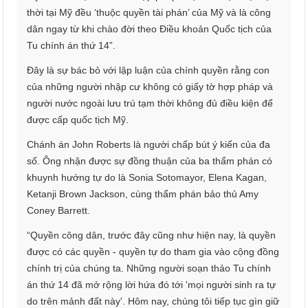
thời tại Mỹ đều ‘thuộc quyền tài phán’ của Mỹ và là công
dân ngay từ khi chào đời theo Điều khoản Quốc tịch của
Tu chính án thứ 14”.
Đây là sự bác bỏ với lập luận của chính quyền rằng con
của những người nhập cư không có giấy tờ hợp pháp và
người nước ngoài lưu trú tạm thời không đủ điều kiện để
được cấp quốc tịch Mỹ.
Chánh án John Roberts là người chấp bút ý kiến của đa
số. Ông nhận được sự đồng thuận của ba thẩm phán có
khuynh hướng tự do là Sonia Sotomayor, Elena Kagan,
Ketanji Brown Jackson, cùng thẩm phán bảo thủ Amy
Coney Barrett.
“Quyền công dân, trước đây cũng như hiện nay, là quyền
được có các quyền - quyền tự do tham gia vào cộng đồng
chính trị của chúng ta. Những người soạn thảo Tu chính
án thứ 14 đã mở rộng lời hứa đó tới 'mọi người sinh ra tự
do trên mảnh đất này'. Hôm nay, chúng tôi tiếp tục gìn giữ