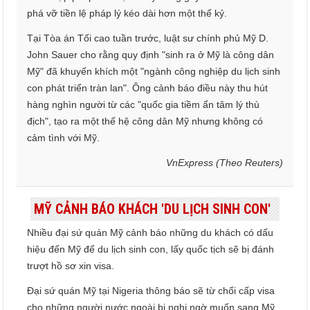
phá vỡ tiền lệ pháp lý kéo dài hơn một thế kỷ.
Tại Tòa án Tối cao tuần trước, luật sư chính phủ Mỹ D.
John Sauer cho rằng quy định "sinh ra ở Mỹ là công dân
Mỹ" đã khuyến khích một "ngành công nghiệp du lịch sinh
con phát triển tràn lan". Ông cảnh báo điều này thu hút
hàng nghìn người từ các "quốc gia tiềm ẩn tâm lý thù
địch", tạo ra một thế hệ công dân Mỹ nhưng không có
cảm tình với Mỹ.
VnExpress (Theo Reuters)
MỸ CẢNH BÁO KHÁCH 'DU LỊCH SINH CON'
Nhiều đại sứ quán Mỹ cảnh báo những du khách có dấu
hiệu đến Mỹ để du lịch sinh con, lấy quốc tịch sẽ bị đánh
trượt hồ sơ xin visa.
Đại sứ quán Mỹ tại Nigeria thông báo sẽ từ chối cấp visa
cho những người nước ngoài bị nghi ngờ muốn sang Mỹ