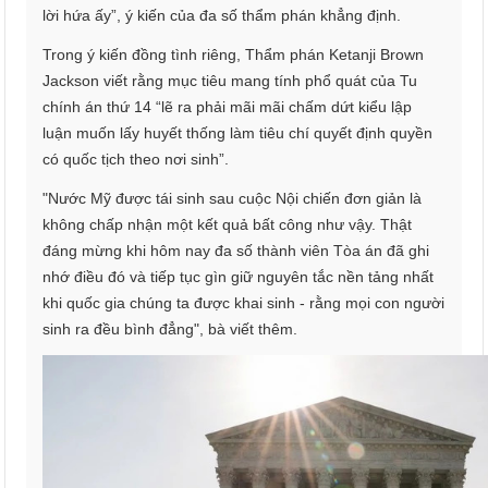
lời hứa ấy”, ý kiến của đa số thẩm phán khẳng định.
Trong ý kiến đồng tình riêng, Thẩm phán Ketanji Brown
Jackson viết rằng mục tiêu mang tính phổ quát của Tu
chính án thứ 14 “lẽ ra phải mãi mãi chấm dứt kiểu lập
luận muốn lấy huyết thống làm tiêu chí quyết định quyền
có quốc tịch theo nơi sinh”.
"Nước Mỹ được tái sinh sau cuộc Nội chiến đơn giản là
không chấp nhận một kết quả bất công như vậy. Thật
đáng mừng khi hôm nay đa số thành viên Tòa án đã ghi
nhớ điều đó và tiếp tục gìn giữ nguyên tắc nền tảng nhất
khi quốc gia chúng ta được khai sinh - rằng mọi con người
sinh ra đều bình đẳng", bà viết thêm.