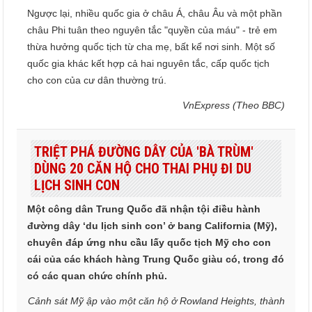
Ngược lại, nhiều quốc gia ở châu Á, châu Âu và một phần
châu Phi tuân theo nguyên tắc "quyền của máu" - trẻ em
thừa hưởng quốc tịch từ cha mẹ, bất kể nơi sinh. Một số
quốc gia khác kết hợp cả hai nguyên tắc, cấp quốc tịch
cho con của cư dân thường trú.
VnExpress (Theo BBC)
TRIỆT PHÁ ĐƯỜNG DÂY CỦA 'BÀ TRÙM'
DÙNG 20 CĂN HỘ CHO THAI PHỤ ĐI DU
LỊCH SINH CON
Một công dân Trung Quốc đã nhận tội điều hành
đường dây ‘du lịch sinh con’ ở bang California (Mỹ),
chuyên đáp ứng nhu cầu lấy quốc tịch Mỹ cho con
cái của các khách hàng Trung Quốc giàu có, trong đó
có các quan chức chính phủ.
Cảnh sát Mỹ ập vào một căn hộ ở Rowland Heights, thành