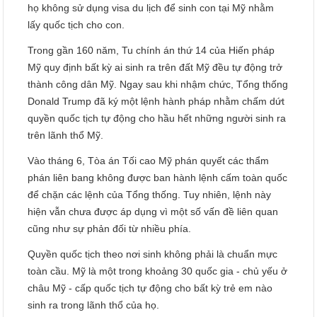
họ không sử dụng visa du lịch để sinh con tại Mỹ nhằm
lấy quốc tịch cho con.
Trong gần 160 năm, Tu chính án thứ 14 của Hiến pháp
Mỹ quy định bất kỳ ai sinh ra trên đất Mỹ đều tự động trở
thành công dân Mỹ. Ngay sau khi nhậm chức, Tổng thống
Donald Trump đã ký một lệnh hành pháp nhằm chấm dứt
quyền quốc tịch tự động cho hầu hết những người sinh ra
trên lãnh thổ Mỹ.
Vào tháng 6, Tòa án Tối cao Mỹ phán quyết các thẩm
phán liên bang không được ban hành lệnh cấm toàn quốc
để chặn các lệnh của Tổng thống. Tuy nhiên, lệnh này
hiện vẫn chưa được áp dụng vì một số vấn đề liên quan
cũng như sự phản đối từ nhiều phía.
Quyền quốc tịch theo nơi sinh không phải là chuẩn mực
toàn cầu. Mỹ là một trong khoảng 30 quốc gia - chủ yếu ở
châu Mỹ - cấp quốc tịch tự động cho bất kỳ trẻ em nào
sinh ra trong lãnh thổ của họ.