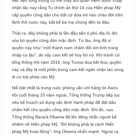
việc liệu tổng thống có thể thay đổi quan niệm được chấp
nhận lâu nay rằng Tu chính án thứ 14 của Hiến pháp Mỹ
cấp quyền công dân cho bất cứ đứa trẻ nào chào đời trên
lãnh thổ nước này, bất kể ba mẹ chúng đến từ đâu.
Thật ra, đây không phải là lần đầu tiên tỉ phú địa ốc đòi
xóa bỏ quyền công dân mặc định. Từ lâu, ông đã ví
quyền này như “một thanh nam châm đối với tình trạng
nhập cư lậu”, do vậy cam kết sẽ hủy bỏ nó. Khi tranh cử
tổng thống hồi năm 2016, ông Trump dọa kết thúc quyền
này và đây là một phần trong cam kết ngăn chặn làn sóng
di cư trái phép vào Mỹ.
Nổi bật nhất là trong cuộc phỏng vấn với hãng tin Axios
hồi cuối tháng 10 năm ngoái, Tổng thống Trump tiếp tục
nêu kế hoạch sử dụng sắc lệnh hành pháp để đặt dấu
chấm hết cho quyền công dân mặc định. Khi đó, cựu
Tổng thống Barack Obama đã lên tiếng nhắc người kế
nhiệm về Hiến pháp Mỹ. “Đó không phải là cách Hiến
pháp Mỹ hoạt động”- ông Obama nhấn mạnh. Ngoài ra,