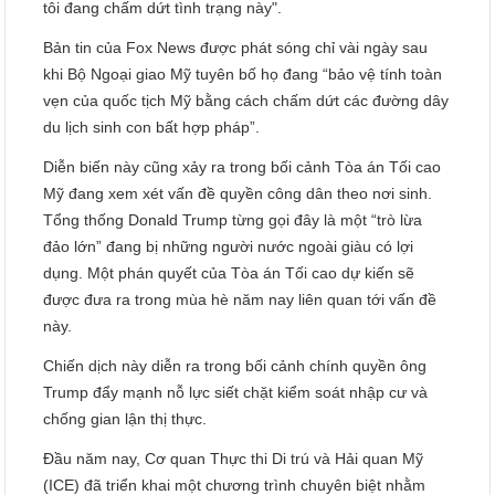
tôi đang chấm dứt tình trạng này".
Bản tin của Fox News được phát sóng chỉ vài ngày sau
khi Bộ Ngoại giao Mỹ tuyên bố họ đang “bảo vệ tính toàn
vẹn của quốc tịch Mỹ bằng cách chấm dứt các đường dây
du lịch sinh con bất hợp pháp”.
Diễn biến này cũng xảy ra trong bối cảnh Tòa án Tối cao
Mỹ đang xem xét vấn đề quyền công dân theo nơi sinh.
Tổng thống Donald Trump từng gọi đây là một “trò lừa
đảo lớn” đang bị những người nước ngoài giàu có lợi
dụng. Một phán quyết của Tòa án Tối cao dự kiến sẽ
được đưa ra trong mùa hè năm nay liên quan tới vấn đề
này.
Chiến dịch này diễn ra trong bối cảnh chính quyền ông
Trump đẩy mạnh nỗ lực siết chặt kiểm soát nhập cư và
chống gian lận thị thực.
Đầu năm nay, Cơ quan Thực thi Di trú và Hải quan Mỹ
(ICE) đã triển khai một chương trình chuyên biệt nhằm