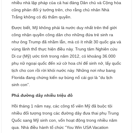
nhiều nhà lập pháp của cả hai đảng Dân chủ và Cộng hòa
cũng phản đối ý tưởng trên, cho rằng chủ nhân Nhà
Trắng không có đủ thẩm quyền.
Được biết, Mỹ không phải là nước duy nhất trên thế giới
công nhận quyền công dân cho những đứa trẻ sinh ra
như ông Trump đã nhầm lẫn, mà có ít nhất 30 quốc gia và
vùng lãnh thổ thực hiện điều này. Trung tâm Nghiên cứu
Di cư (Mỹ) ước tính trong năm 2012, có khoảng 36.000
phụ nữ ngoại quốc đến xứ cờ hoa chỉ để sinh nở, lấy quốc
tịch cho con rồi rời khỏi nước này. Những nơi như bang
Florida đang chứng kiến sự bùng nổ cái gọi là “du lịch
sinh con”.
Phá đường dây nhiều triệu đô
Hồi tháng 1 năm nay, các công tố viên Mỹ đã buộc tội
nhiều đối tượng trong các đường dây đưa thai phụ Trung
Quốc sang Mỹ sinh con, vốn hoạt động trong nhiều năm
qua. Nhà điều hành tổ chức “You Win USA Vacation