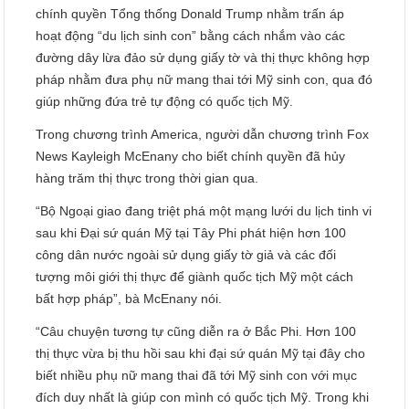
chính quyền Tổng thống Donald Trump nhằm trấn áp
hoạt động “du lịch sinh con” bằng cách nhắm vào các
đường dây lừa đảo sử dụng giấy tờ và thị thực không hợp
pháp nhằm đưa phụ nữ mang thai tới Mỹ sinh con, qua đó
giúp những đứa trẻ tự động có quốc tịch Mỹ.
Trong chương trình America, người dẫn chương trình Fox
News Kayleigh McEnany cho biết chính quyền đã hủy
hàng trăm thị thực trong thời gian qua.
“Bộ Ngoại giao đang triệt phá một mạng lưới du lịch tinh vi
sau khi Đại sứ quán Mỹ tại Tây Phi phát hiện hơn 100
công dân nước ngoài sử dụng giấy tờ giả và các đối
tượng môi giới thị thực để giành quốc tịch Mỹ một cách
bất hợp pháp”, bà McEnany nói.
“Câu chuyện tương tự cũng diễn ra ở Bắc Phi. Hơn 100
thị thực vừa bị thu hồi sau khi đại sứ quán Mỹ tại đây cho
biết nhiều phụ nữ mang thai đã tới Mỹ sinh con với mục
đích duy nhất là giúp con mình có quốc tịch Mỹ. Trong khi