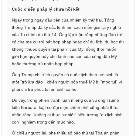
Cuộc chiến pháp lý chưa hồi kết
Ngay trong ngày đầu tiên của nhiệm kỳ thứ hai, Tổng
thống Trump đã ký sắc lệnh tìm cách diễn giải lại ý nghĩa
của Tu chính án thứ 14. Ông lập luận rằng những đứa trẻ
có cha mẹ cư trú bất hợp pháp hoặc chỉ du lịch, du học thì
không "thuộc quyền tài phán" của Mỹ, đồng thời muốn
giới hạn quyền này chỉ dành cho con của công dân Mỹ
hoặc thường trú nhân hợp pháp.
Ông Trump chỉ trích quyền có quốc tịch theo nơi sinh là
một "trò lừa đảo", khiến người nộp thuế Mỹ bị "móc túi" vì
phải chi trả phúc lợi an sinh xã hội.
Dù vậy, trong phiên tranh luận miệng của vụ ông Trump
kiện Barbara, luật sư đại diện chính phủ cũng phải thừa
nhận rằng “không ai thực sự biết” hiện tượng "du lịch sinh
con" nghiêm trọng đến mức nào.
Ở chiều ngược lại, phe thiểu số bảo thủ tại Tòa án phản