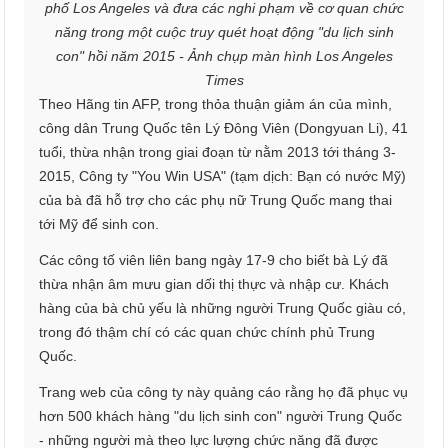
phố Los Angeles và đưa các nghi phạm về cơ quan chức
năng trong một cuộc truy quét hoạt động "du lịch sinh
con" hồi năm 2015 - Ảnh chụp màn hình Los Angeles
Times
Theo Hãng tin AFP, trong thỏa thuận giảm án của mình,
công dân Trung Quốc tên Lý Đông Viên (Dongyuan Li), 41
tuổi, thừa nhận trong giai đoạn từ nằm 2013 tới tháng 3-
2015, Công ty "You Win USA" (tạm dịch: Bạn có nước Mỹ)
của bà đã hỗ trợ cho các phụ nữ Trung Quốc mang thai
tới Mỹ để sinh con.
Các công tố viên liên bang ngày 17-9 cho biết bà Lý đã
thừa nhận âm mưu gian dối thị thực và nhập cư. Khách
hàng của bà chủ yếu là những người Trung Quốc giàu có,
trong đó thậm chí có các quan chức chính phủ Trung
Quốc.
Trang web của công ty này quảng cáo rằng họ đã phục vụ
hơn 500 khách hàng "du lịch sinh con" người Trung Quốc
- những người mà theo lực lượng chức năng đã được