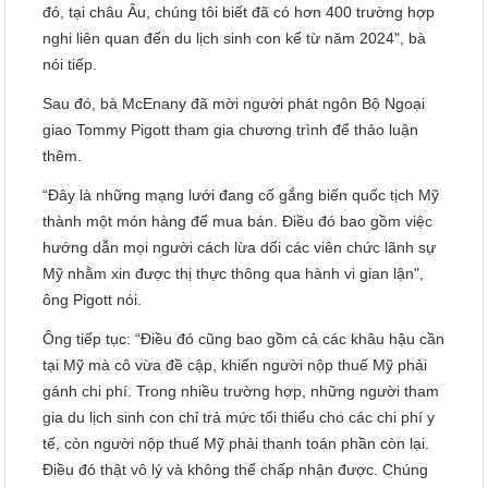
đó, tại châu Âu, chúng tôi biết đã có hơn 400 trường hợp
nghi liên quan đến du lịch sinh con kể từ năm 2024", bà
nói tiếp.
Sau đó, bà McEnany đã mời người phát ngôn Bộ Ngoại
giao Tommy Pigott tham gia chương trình để thảo luận
thêm.
“Đây là những mạng lưới đang cố gắng biến quốc tịch Mỹ
thành một món hàng để mua bán. Điều đó bao gồm việc
hướng dẫn mọi người cách lừa dối các viên chức lãnh sự
Mỹ nhằm xin được thị thực thông qua hành vi gian lận",
ông Pigott nói.
Ông tiếp tục: “Điều đó cũng bao gồm cả các khâu hậu cần
tại Mỹ mà cô vừa đề cập, khiến người nộp thuế Mỹ phải
gánh chi phí. Trong nhiều trường hợp, những người tham
gia du lịch sinh con chỉ trả mức tối thiểu cho các chi phí y
tế, còn người nộp thuế Mỹ phải thanh toán phần còn lại.
Điều đó thật vô lý và không thể chấp nhận được. Chúng