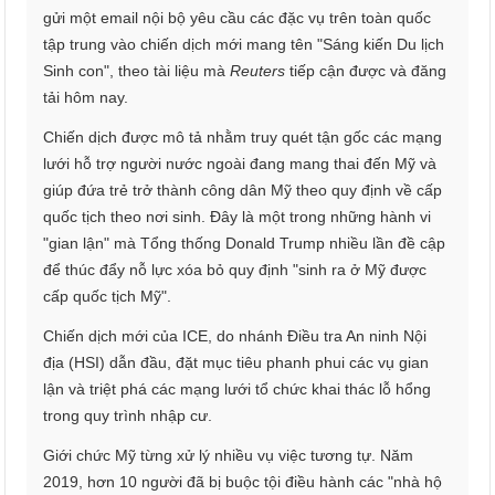
gửi một email nội bộ yêu cầu các đặc vụ trên toàn quốc
tập trung vào chiến dịch mới mang tên "Sáng kiến Du lịch
Sinh con", theo tài liệu mà
Reuters
tiếp cận được và đăng
tải hôm nay.
Chiến dịch được mô tả nhằm truy quét tận gốc các mạng
lưới hỗ trợ người nước ngoài đang mang thai đến Mỹ và
giúp đứa trẻ trở thành công dân Mỹ theo quy định về cấp
quốc tịch theo nơi sinh. Đây là một trong những hành vi
"gian lận" mà Tổng thống Donald Trump nhiều lần đề cập
để thúc đẩy nỗ lực xóa bỏ quy định "sinh ra ở Mỹ được
cấp quốc tịch Mỹ".
Chiến dịch mới của ICE, do nhánh Điều tra An ninh Nội
địa (HSI) dẫn đầu, đặt mục tiêu phanh phui các vụ gian
lận và triệt phá các mạng lưới tổ chức khai thác lỗ hổng
trong quy trình nhập cư.
Giới chức Mỹ từng xử lý nhiều vụ việc tương tự. Năm
2019, hơn 10 người đã bị buộc tội điều hành các "nhà hộ