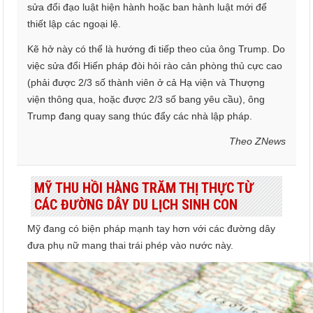
sửa đổi đạo luật hiện hành hoặc ban hành luật mới để
thiết lập các ngoại lệ.
Kẽ hở này có thể là hướng đi tiếp theo của ông Trump. Do
việc sửa đổi Hiến pháp đòi hỏi rào cản phòng thủ cực cao
(phải được 2/3 số thành viên ở cả Hạ viện và Thượng
viện thông qua, hoặc được 2/3 số bang yêu cầu), ông
Trump đang quay sang thúc đẩy các nhà lập pháp.
Theo ZNews
MỸ THU HỒI HÀNG TRĂM THỊ THỰC TỪ
CÁC ĐƯỜNG DÂY DU LỊCH SINH CON
Mỹ đang có biện pháp mạnh tay hơn với các đường dây
đưa phụ nữ mang thai trái phép vào nước này.