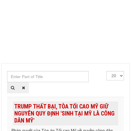
Enter
Hiển
Part
thị
of
#
Title
TRUMP THẤT BẠI, TÒA TỐI CAO MỸ GIỮ
NGUYÊN QUY ĐỊNH 'SINH TẠI MỸ LÀ CÔNG
DÂN MỸ'
Phán quyết của Tòa án Tối cao Mỹ về quyền công dân