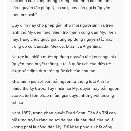
sắc lệnh của Tổng thống Trump, cần nhìn lại nền tảng
của nguyên tắc pháp lý jus soli, hay còn gọi là "quyền
theo nơi sinh".
Quy định này cho phép gần như mọi người sinh ra trên
lãnh thổ Mỹ đều mặc nhiên trở thành công dân Mỹ. Hiện
nay, hàng chục quốc gia cũng áp dụng nguyên tắc này,
trong đó có Canada, Mexico, Brazil và Argentina.
Ngược lại, nhiều nước áp dụng nguyên tắc jus sanguinis
(quyền theo huyết thống), tức là quốc tịch của đứa trẻ
được xác định dựa trên quốc tịch của cha mẹ.
Khái niệm jus soli vốn bắt nguồn từ thông luật Anh từ
nhiều thế kỷ trước. Tuy nhiên tại Mỹ, quyền này bắt nguồn
sâu xa từ Hiến pháp nhằm giải quyết những vết thương
lịch sử.
Năm 1857, trong phán quyết Dred Scott, Tòa án Tối cao
Mỹ từng tuyên rằng người da màu là hậu duệ của nô lệ
không phải là công dân Mỹ. Để khắc phục sự bất công