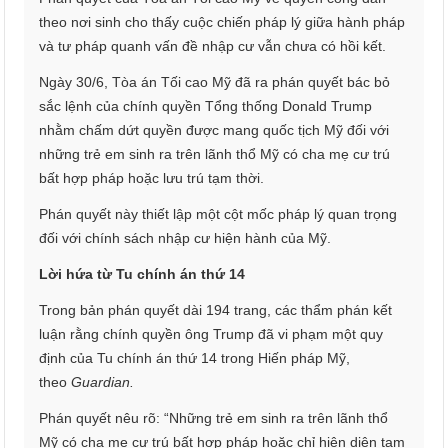
theo nơi sinh cho thấy cuộc chiến pháp lý giữa hành pháp
và tư pháp quanh vấn đề nhập cư vẫn chưa có hồi kết.
Ngày 30/6, Tòa án Tối cao Mỹ đã ra phán quyết bác bỏ
sắc lệnh của chính quyền Tổng thống Donald Trump
nhằm chấm dứt quyền được mang quốc tịch Mỹ đối với
những trẻ em sinh ra trên lãnh thổ Mỹ có cha mẹ cư trú
bất hợp pháp hoặc lưu trú tạm thời.
Phán quyết này thiết lập một cột mốc pháp lý quan trọng
đối với chính sách nhập cư hiện hành của Mỹ.
Lời hứa từ Tu chính án thứ 14
Trong bản phán quyết dài 194 trang, các thẩm phán kết
luận rằng chính quyền ông Trump đã vi phạm một quy
định của Tu chính án thứ 14 trong Hiến pháp Mỹ,
theo
Guardian.
Phán quyết nêu rõ: “Những trẻ em sinh ra trên lãnh thổ
Mỹ có cha mẹ cư trú bất hợp pháp hoặc chỉ hiện diện tạm