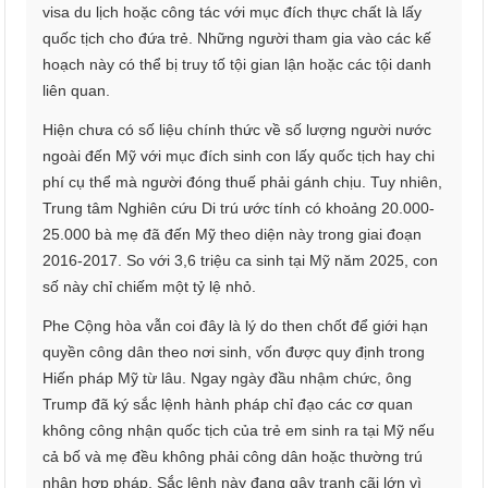
visa du lịch hoặc công tác với mục đích thực chất là lấy
quốc tịch cho đứa trẻ. Những người tham gia vào các kế
hoạch này có thể bị truy tố tội gian lận hoặc các tội danh
liên quan.
Hiện chưa có số liệu chính thức về số lượng người nước
ngoài đến Mỹ với mục đích sinh con lấy quốc tịch hay chi
phí cụ thể mà người đóng thuế phải gánh chịu. Tuy nhiên,
Trung tâm Nghiên cứu Di trú ước tính có khoảng 20.000-
25.000 bà mẹ đã đến Mỹ theo diện này trong giai đoạn
2016-2017. So với 3,6 triệu ca sinh tại Mỹ năm 2025, con
số này chỉ chiếm một tỷ lệ nhỏ.
Phe Cộng hòa vẫn coi đây là lý do then chốt để giới hạn
quyền công dân theo nơi sinh, vốn được quy định trong
Hiến pháp Mỹ từ lâu. Ngay ngày đầu nhậm chức, ông
Trump đã ký sắc lệnh hành pháp chỉ đạo các cơ quan
không công nhận quốc tịch của trẻ em sinh ra tại Mỹ nếu
cả bố và mẹ đều không phải công dân hoặc thường trú
nhân hợp pháp. Sắc lệnh này đang gây tranh cãi lớn vì