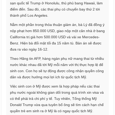
sạn quốc tế Trump ở Honolulu, thủ phủ bang Hawaii, làm
điểm đến. Sau đó, các thai phụ có chuyến bay thứ 2 tới
thành phố Los Angeles.
Nằm một phần trong thỏa thuận giảm án, bà Lý đã đồng ý
nộp phạt hơn 850.000 USD, giao nộp một căn nhà ở bang
California trị giá hơn 500.000 USD và vài xe Mercedes-
Benz. Hiện bà đối mặt tối đa 15 năm tù. Bản án sẽ được
đưa ra vào ngày 16-12.
Theo Hãng tin AFP, hàng ngàn phụ nữ mang thai từ nhiều
nước khác nhau đã tới Mỹ mỗi năm với thị thực hợp lệ để
sinh con. Con họ sẽ tự động được công nhận quyền công
dân và được hưởng mọi lợi ích từ quốc tịch Mỹ.
Việc sinh con ở Mỹ được xem là hợp pháp nếu các thai
phụ nước ngoài không gian dối trong quá trình xin visa và
có thể phải trả chi phí y tế. Tuy nhiên, Tổng thống Mỹ
Donald Trump vừa qua tuyên bố ông sẽ tìm cách hạn chế
quyền trẻ em sinh ra ở Mỹ là có ngay quốc tịch Mỹ.