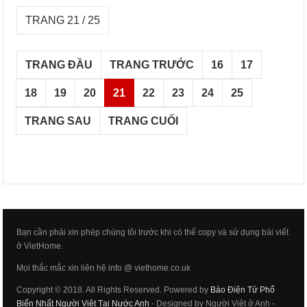
TRANG 21 / 25
TRANG ĐẦU
TRANG TRƯỚC
16
17
18
19
20
21
22
23
24
25
TRANG SAU
TRANG CUỐI
Bạn cần phải xin phép chúng tôi trước khi có thể copy và sử dụng bài viết
ở VietHome.
Mọi thắc mắc xin liên hệ info @ viethome.co.uk
Copyright © 2018. All Rights Reserved. Powered by
Báo Điện Tử Phổ
Biến Nhất Người Việt Tại Nước Anh
- Designed by Người Việt ở Anh -