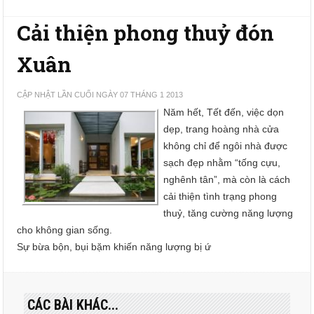
Cải thiện phong thuỷ đón
Xuân
CẬP NHẬT LẦN CUỐI NGÀY 07 THÁNG 1 2013
Năm hết, Tết đến, việc dọn
dẹp, trang hoàng nhà cửa
không chỉ để ngôi nhà được
sạch đẹp nhằm “tống cựu,
nghênh tân”, mà còn là cách
cải thiện tình trạng phong
thuỷ, tăng cường năng lượng
cho không gian sống.
Sự bừa bộn, bụi bặm khiến năng lượng bị ứ
CÁC BÀI KHÁC...