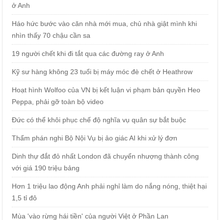
ở Anh
Háo hức bước vào căn nhà mới mua, chủ nhà giật mình khi
nhìn thấy 70 chậu cần sa
19 người chết khi đi tắt qua các đường ray ở Anh
Kỹ sư hàng không 23 tuổi bị máy móc đè chết ở Heathrow
Hoạt hình Wolfoo của VN bị kết luận vi phạm bản quyền Heo
Peppa, phải gỡ toàn bộ video
Đức có thể khôi phục chế độ nghĩa vụ quân sự bắt buộc
Thẩm phán nghi Bộ Nội Vụ bị ảo giác AI khi xử lý đơn
Dinh thự đắt đỏ nhất London đã chuyển nhượng thành công
với giá 190 triệu bảng
Hơn 1 triệu lao động Anh phải nghỉ làm do nắng nóng, thiệt hại
1,5 tỉ đô
Mùa 'vào rừng hái tiền' của người Việt ở Phần Lan