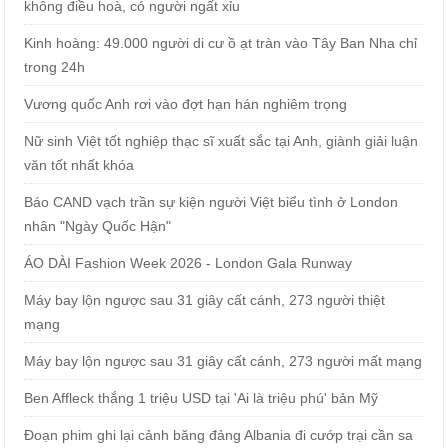
không điều hoà, có người ngất xỉu
Kinh hoàng: 49.000 người di cư ồ ạt tràn vào Tây Ban Nha chỉ
trong 24h
Vương quốc Anh rơi vào đợt hạn hán nghiêm trọng
Nữ sinh Việt tốt nghiệp thạc sĩ xuất sắc tại Anh, giành giải luận
văn tốt nhất khóa
Báo CAND vạch trần sự kiện người Việt biểu tình ở London
nhân "Ngày Quốc Hận"
ÁO DÀI Fashion Week 2026 - London Gala Runway
Máy bay lộn ngược sau 31 giây cất cánh, 273 người thiệt
mạng
Máy bay lộn ngược sau 31 giây cất cánh, 273 người mất mạng
Ben Affleck thắng 1 triệu USD tại 'Ai là triệu phú' bản Mỹ
Đoạn phim ghi lại cảnh băng đảng Albania đi cướp trại cần sa