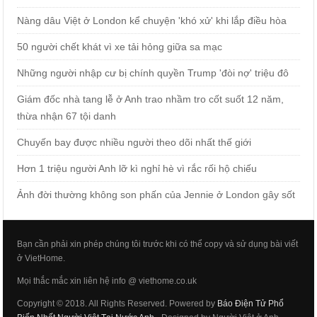
Nàng dâu Việt ở London kể chuyện 'khó xử' khi lắp điều hòa
50 người chết khát vì xe tải hỏng giữa sa mạc
Những người nhập cư bị chính quyền Trump 'đòi nợ' triệu đô
Giám đốc nhà tang lễ ở Anh trao nhầm tro cốt suốt 12 năm,
thừa nhận 67 tội danh
Chuyến bay được nhiều người theo dõi nhất thế giới
Hơn 1 triệu người Anh lỡ kì nghỉ hè vì rắc rối hộ chiếu
Ảnh đời thường không son phấn của Jennie ở London gây sốt
Bạn cần phải xin phép chúng tôi trước khi có thể copy và sử dụng bài viết
ở VietHome.
Mọi thắc mắc xin liên hệ info @ viethome.co.uk
Copyright © 2018. All Rights Reserved. Powered by
Báo Điện Tử Phổ