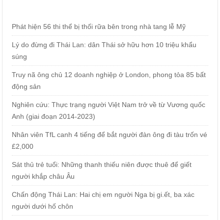
Phát hiện 56 thi thể bị thối rữa bên trong nhà tang lễ Mỹ
Lý do đừng đi Thái Lan: dân Thái sở hữu hơn 10 triệu khẩu
súng
Truy nã ông chủ 12 doanh nghiệp ở London, phong tỏa 85 bất
động sản
Nghiên cứu: Thực trạng người Việt Nam trở về từ Vương quốc
Anh (giai đoạn 2014-2023)
Nhân viên TfL canh 4 tiếng để bắt người đàn ông đi tàu trốn vé
£2,000
Sát thủ trẻ tuổi: Những thanh thiếu niên được thuê để giết
người khắp châu Âu
Chấn động Thái Lan: Hai chị em người Nga bị gi.ết, ba xác
người dưới hố chôn