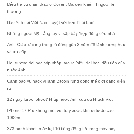
Điều tra vụ đ.âm d/ao ở Covent Garden khiến 4 người bị
thương
Báo Anh nói Việt Nam 'tuyệt vời hơn Thái Lan'
Những người Mỹ trắng tay vì sập bẫy 'hợp đồng cứu nhà'
Anh: Giấu xác mẹ trong tủ đông gần 3 năm để lãnh lương hưu
và trợ cấp
Hai trường đại học sáp nhập, tạo ra 'siêu đại học' đầu tiên của
nước Anh
Cảnh báo vụ hack ví lạnh Bitcoin rúng động thế giới đang diễn
ra
12 ngày lái xe 'phượt' khắp nước Anh của du khách Việt
IPhone 17 Pro không một vết trầy xước khi rời từ độ cao
1000m
373 hành khách mắc kẹt 10 tiếng đồng hồ trong máy bay