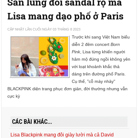
Săn lùng đôi sandal rọ mà
Lisa mang dạo phố ở Paris
CẬP NHẬT LẦN CUỐI NGÀY 03 THÁNG 8 2023
Trước khi sang Việt Nam biểu
diễn 2 đêm concert
Born
Pink
, Lisa từng khiến người
hâm mộ đứng ngồi không yên
với loạt khoảnh khắc thả
dáng trên đường phố Paris.
Cụ thể, "cỗ máy nhảy"
BLACKPINK diện trang phục đơn giản, đời thường nhưng vẫn
cực kỳ
CÁC BÀI KHÁC...
Lisa Blackpink mang đôi giày lười mà cả David