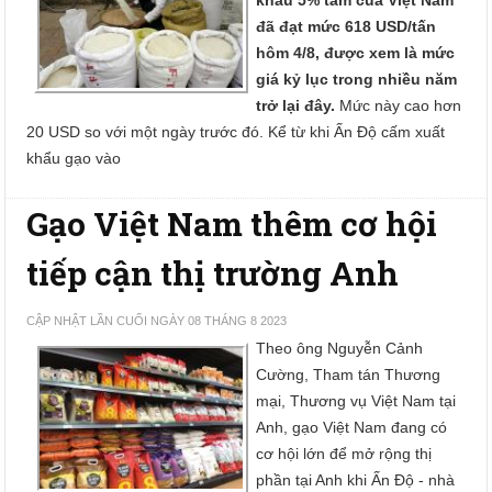
khẩu 5% tấm của Việt Nam
đã đạt mức 618 USD/tấn
hôm 4/8, được xem là mức
giá kỷ lục trong nhiều năm
trở lại đây.
Mức này cao hơn
20 USD so với một ngày trước đó. Kể từ khi Ấn Độ cấm xuất
khẩu gạo vào
Gạo Việt Nam thêm cơ hội
tiếp cận thị trường Anh
CẬP NHẬT LẦN CUỐI NGÀY 08 THÁNG 8 2023
Theo ông Nguyễn Cảnh
Cường, Tham tán Thương
mại, Thương vụ Việt Nam tại
Anh, gạo Việt Nam đang có
cơ hội lớn để mở rộng thị
phần tại Anh khi Ấn Độ - nhà