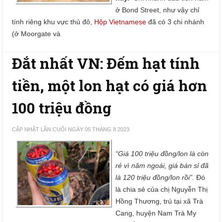
ở Bond Street, như vậy chỉ
tính riêng khu vực thủ đô,
Hộp Vietnamese
đã có 3 chi nhánh
(ở Moorgate và
Đắt nhất VN: Đếm hạt tính
tiền, một lon hạt có giá hơn
100 triệu đồng
CẬP NHẬT LẦN CUỐI NGÀY 05 THÁNG 8 2023
“Giá 100 triệu đồng/lon là còn
rẻ vì năm ngoái, giá bán sỉ đã
là 120 triệu đồng/lon rồi”.
Đó
là chia sẻ của chị Nguyễn Thị
Hồng Thương, trú tại xã Trà
Cang, huyện Nam Trà My