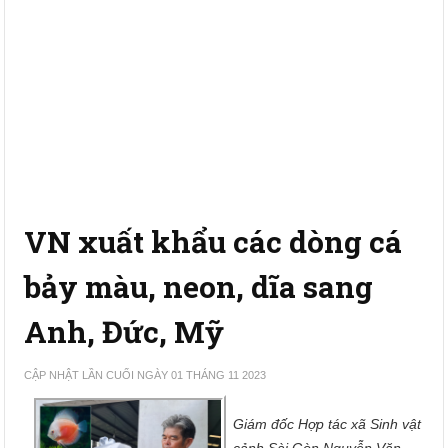
VN xuất khẩu các dòng cá
bảy màu, neon, dĩa sang
Anh, Đức, Mỹ
CẬP NHẬT LẦN CUỐI NGÀY 01 THÁNG 11 2023
Giám đốc Hợp tác xã Sinh vật