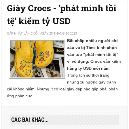
Giày Crocs - 'phát minh tồi
tệ' kiếm tỷ USD
CẬP NHẬT LẦN CUỐI NGÀY 25 THÁNG 10 2023
Bất chấp nhiều người chê
xấu và bị Time bình chọn
vào top "phát minh tồi tệ"
vì vô dụng, Crocs vẫn kiếm
hàng tỷ USD mỗi năm.
Trong lịch sử thời trang,
những xu hướng gây tranh
cãi không hiếm. Nhưng ít có loại giày dép nào gặp phải phản
ứng phân cực
CÁC BÀI KHÁC...