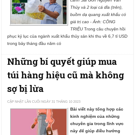
cảnh Sài Gòn Nguyễn Văn
Thủy và 2 loại cá dĩa (trên),
buồm dạ quang xuất khẩu có
giá trị cao - Ảnh: CÔNG
TRIỆU
Trong câu chuyện hồi
phục kỷ lục của ngành xuất khẩu thủy sản khi thu về 6,7 tỉ USD
trong bảy tháng đầu năm có
Những bí quyết giúp mua
túi hàng hiệu cũ mà không
sợ bị lừa
CẬP NHẬT LẦN CUỐI NGÀY 31 THÁNG 10 2023
Bài viết này tổng hợp các
kinh nghiệm của những
chuyên gia trong lĩnh vực
này để giúp điều hướng