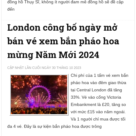
đồng hồ Thụy Sĩ, không ít người đam mê đồng hồ sẽ đề cập
đến
London công bố ngày mở
bán vé xem bắn pháo hoa
mừng Năm Mới 2024
CẬP NHẬT LẦN CUỐI NGÀY 30 THÁNG 10 2023
Chi phí của 1 tấm vé xem bắn
pháo hoa vào đêm giao thừa
tại Central London đã tăng
33%. Vé vào cổng Victoria
Embankment là £20, tăng so
với mức £15 vào năm ngoái.
Và 1 người chỉ mua được tối
đa 4 vé. Đây là sự kiện bắn pháo hoa được trông