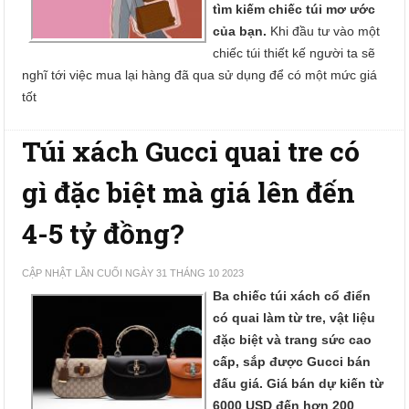
tìm kiếm chiếc túi mơ ước
của bạn.
Khi đầu tư vào một
chiếc túi thiết kế người ta sẽ
nghĩ tới việc mua lại hàng đã qua sử dụng để có một mức giá
tốt
Túi xách Gucci quai tre có
gì đặc biệt mà giá lên đến
4-5 tỷ đồng?
CẬP NHẬT LẦN CUỐI NGÀY 31 THÁNG 10 2023
Ba chiếc túi xách cổ điển
có quai làm từ tre, vật liệu
đặc biệt và trang sức cao
cấp, sắp được Gucci bán
đấu giá. Giá bán dự kiến từ
6000 USD đến hơn 200