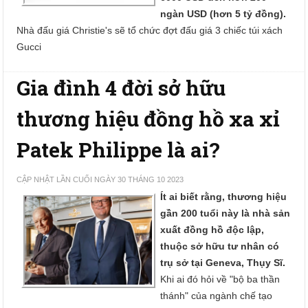
ngàn USD (hơn 5 tỷ đồng).
Nhà đấu giá Christie's sẽ tổ chức đợt đấu giá 3 chiếc túi xách
Gucci
Gia đình 4 đời sở hữu
thương hiệu đồng hồ xa xỉ
Patek Philippe là ai?
CẬP NHẬT LẦN CUỐI NGÀY 30 THÁNG 10 2023
Ít ai biết rằng, thương hiệu
gần 200 tuổi này là nhà sản
xuất đồng hồ độc lập,
thuộc sở hữu tư nhân có
trụ sở tại Geneva, Thụy Sĩ.
Khi ai đó hỏi về "bộ ba thần
thánh" của ngành chế tạo