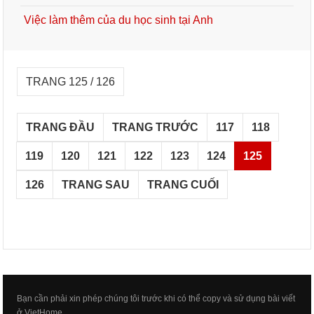
Việc làm thêm của du học sinh tại Anh
TRANG 125 / 126
TRANG ĐẦU
TRANG TRƯỚC
117
118
119
120
121
122
123
124
125
126
TRANG SAU
TRANG CUỐI
Bạn cần phải xin phép chúng tôi trước khi có thể copy và sử dụng bài viết
ở VietHome.