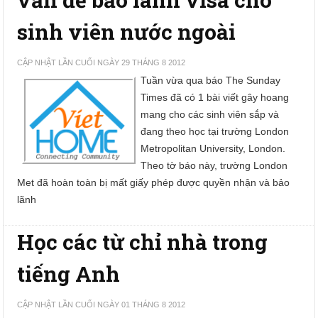
sinh viên nước ngoài
CẬP NHẬT LẦN CUỐI NGÀY 29 THÁNG 8 2012
Tuần vừa qua báo The Sunday
Times đã có 1 bài viết gây hoang
mang cho các sinh viên sắp và
đang theo học tại trường London
Metropolitan University, London.
Theo tờ báo này, trường London
Met đã hoàn toàn bị mất giấy phép được quyền nhận và bảo
lãnh
Học các từ chỉ nhà trong
tiếng Anh
CẬP NHẬT LẦN CUỐI NGÀY 01 THÁNG 8 2012