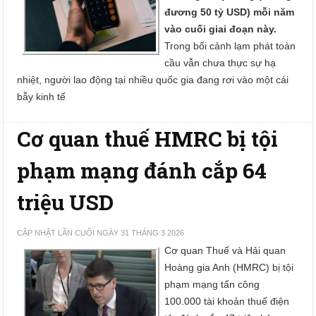
đương 50 tỷ USD) mỗi năm
vào cuối giai đoạn này.
Trong bối cảnh lạm phát toàn
cầu vẫn chưa thực sự hạ
nhiệt, người lao động tại nhiều quốc gia đang rơi vào một cái
bẫy kinh tế
Cơ quan thuế HMRC bị tội
phạm mạng đánh cắp 64
triệu USD
CẬP NHẬT LẦN CUỐI NGÀY 31 THÁNG 3 2026
Cơ quan Thuế và Hải quan
Hoàng gia Anh (HMRC) bị tội
phạm mạng tấn công
100.000 tài khoản thuế điện