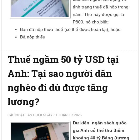
tình trạng thuế đã nộp trong
năm. Thư này được gọi là
P800, nó cho biết:
Bạn đã nộp thừa thuế (có thể được hoàn lại), hoặc
Đã nộp thiếu
Thuế ngầm 50 tỷ USD tại
Anh: Tại sao người dân
nghèo đi dù được tăng
lương?
CẬP NHẬT LẦN CUỐI NGÀY 31 THÁNG 3 2026
Dự kiến, ngân sách quốc
gia Anh có thể thu thêm
khoảng 40 tỷ Bảng (tương