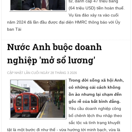
tử, đánh cắp 47 triệu bảng
(64 triệu USD) tiền hoàn thuế.
Vụ lừa đảo xảy ra vào cuối
năm 2024 đã lần đầu được đại diện HMRC thông báo với Ủy
ban Tài
Nước Anh buộc doanh
nghiệp 'mở sổ lương'
CẬP NHẬT LẦN CUỐI NGÀY 28 THÁNG 3 2026
Trong đời sống xã hội Anh,
có những cải cách không
ồn ào nhưng lại chạm đến
gốc rễ của bất bình đẳng.
Yêu cầu doanh nghiệp công
bố chênh lệch thu nhập theo
sắc tộc và tình trạng khuyết
tật là một bước đi như thế - vừa hướng tới minh bạch, vừa là