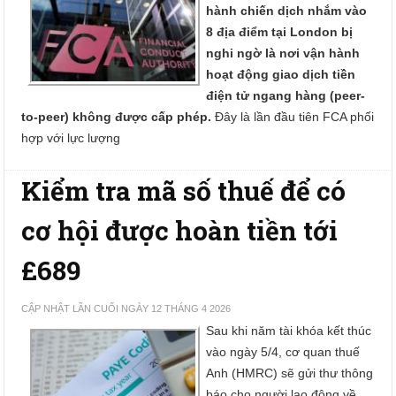
hành chiến dịch nhắm vào
8 địa điểm tại London bị
nghi ngờ là nơi vận hành
hoạt động giao dịch tiền
điện tử ngang hàng (peer-
to-peer) không được cấp phép.
Đây là lần đầu tiên FCA phối
hợp với lực lượng
Kiểm tra mã số thuế để có
cơ hội được hoàn tiền tới
£689
CẬP NHẬT LẦN CUỐI NGÀY 12 THÁNG 4 2026
Sau khi năm tài khóa kết thúc
vào ngày 5/4, cơ quan thuế
Anh (HMRC) sẽ gửi thư thông
báo cho người lao động về