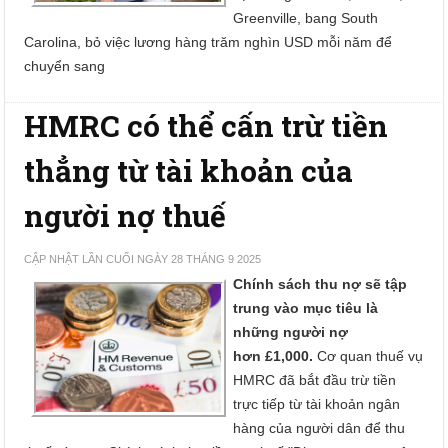
Greenville, bang South
Carolina, bỏ việc lương hàng trăm nghìn USD mỗi năm để
chuyển sang
HMRC có thể cấn trừ tiền
thẳng từ tài khoản của
người nợ thuế
CẬP NHẬT LẦN CUỐI NGÀY 28 THÁNG 9 2025
Chính sách thu nợ sẽ tập
trung vào mục tiêu là
những người nợ
hơn £1,000.
Cơ quan thuế vụ
HMRC đã bắt đầu trừ tiền
trực tiếp từ tài khoản ngân
hàng của người dân để thu