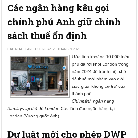
Các ngân hàng kêu gọi
chính phủ Anh giữ chính
sách thuế ổn định
CẬP NHẬT LẦN CUỐI NGÀY 26 THÁNG 9 2025
Ước tính khoảng 10.000 triệu
phú đã rời khỏi London trong
năm 2024 để tránh một chế
độ thuế mới nhắm vào giới
siêu giàu 'không cư trú' của
thành phố.
Chi nhánh ngân hàng
Barclays tại thủ đô London
Các lãnh đạo ngân hàng tại
London (Vương quốc Anh)
Dự luật mới cho phép DWP