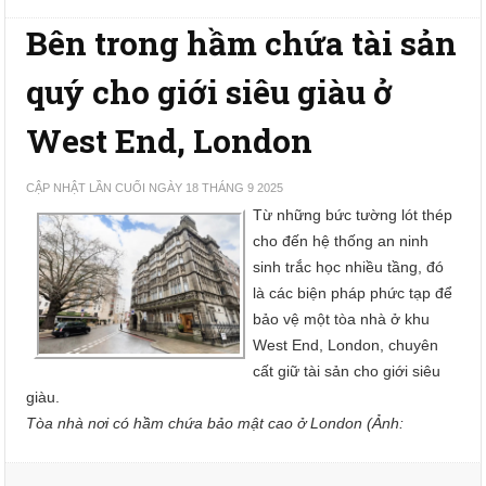
Bên trong hầm chứa tài sản
quý cho giới siêu giàu ở
West End, London
CẬP NHẬT LẦN CUỐI NGÀY 18 THÁNG 9 2025
Từ những bức tường lót thép
cho đến hệ thống an ninh
sinh trắc học nhiều tầng, đó
là các biện pháp phức tạp để
bảo vệ một tòa nhà ở khu
West End, London, chuyên
cất giữ tài sản cho giới siêu
giàu.
Tòa nhà nơi có hầm chứa bảo mật cao ở London (Ảnh: