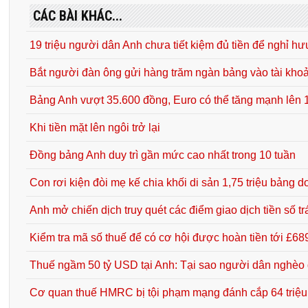
CÁC BÀI KHÁC...
19 triệu người dân Anh chưa tiết kiệm đủ tiền để nghỉ hư
Bắt người đàn ông gửi hàng trăm ngàn bảng vào tài kho
Bảng Anh vượt 35.600 đồng, Euro có thể tăng mạnh lên
Khi tiền mặt lên ngôi trở lại
Đồng bảng Anh duy trì gần mức cao nhất trong 10 tuần
Con rơi kiện đòi mẹ kế chia khối di sản 1,75 triệu bảng do
Anh mở chiến dịch truy quét các điểm giao dịch tiền số tr
Kiểm tra mã số thuế để có cơ hội được hoàn tiền tới £68
Thuế ngầm 50 tỷ USD tại Anh: Tại sao người dân nghèo
Cơ quan thuế HMRC bị tội phạm mạng đánh cắp 64 triệ