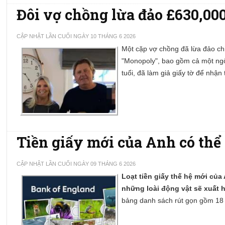
Đôi vợ chồng lừa đảo £630,000
CẬP NHẬT LẦN CUỐI NGÀY 10 THÁNG 6 2026
Một cặp vợ chồng đã lừa đảo ch
"Monopoly", bao gồm cả một ngô
tuổi, đã làm giả giấy tờ để nhận 
Tiền giấy mới của Anh có thể 
CẬP NHẬT LẦN CUỐI NGÀY 09 THÁNG 6 2026
Loạt tiền giấy thế hệ mới củ
những loài động vật sẽ xuất hi
bảng danh sách rút gọn gồm 18 