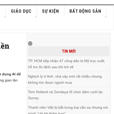
S
GIÁO DỤC
SỰ KIỆN
BẤT ĐỘNG SẢN
iền
TIN MỚI
TP. HCM tiếp nhận 47 công dân bị Mỹ trục xuất,
hỗ trợ ổn định sau khi trở về
ử dụng AI để
Nghịch lý ở Anh: nhà xây mới rất nhiều nhưng
ng gian lận
không tìm được người mua
Tom Holland và Zendaya tổ chức đám cưới tại
Surrey
Thanh niên Việt bị bắt trong trại cần sa nhưng nói
mình "chỉ tới thăm bạn"