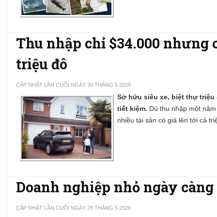
Thu nhập chỉ $34.000 nhưng c
triệu đô
CẬP NHẬT LẦN CUỐI NGÀY 30 THÁNG 5 2026
Sở hữu siêu xe, biệt thự triệ
tiết kiệm.
Dù thu nhập một năm 
nhiều tài sản có giá lên tới cả tri
Doanh nghiệp nhỏ ngày càng
CẬP NHẬT LẦN CUỐI NGÀY 28 THÁNG 5 2026