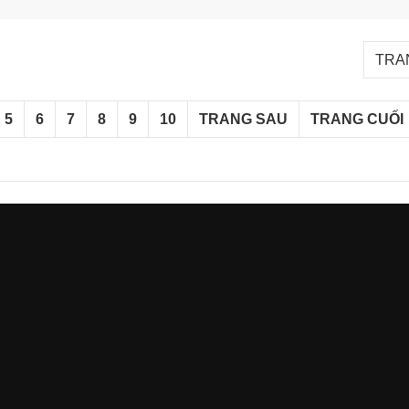
TRAN
5
6
7
8
9
10
TRANG SAU
TRANG CUỐI