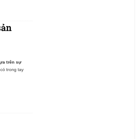
sản
ựa trên sự
ó trong tay