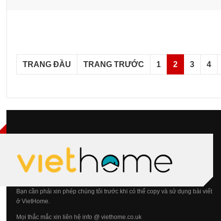
TRANG ĐẦU
TRANG TRƯỚC
1
2
3
4
Bạn cần phải xin phép chúng tôi trước khi có thể copy và sử dụng bài viết
ở VietHome.
Mọi thắc mắc xin liên hệ info @ viethome.co.uk