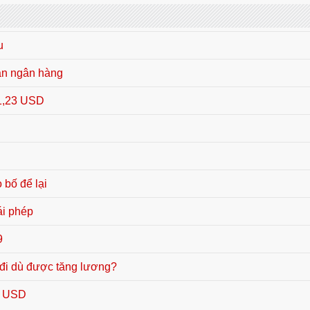
u
ản ngân hàng
 1,23 USD
 bố để lại
ái phép
9
 đi dù được tăng lương?
u USD