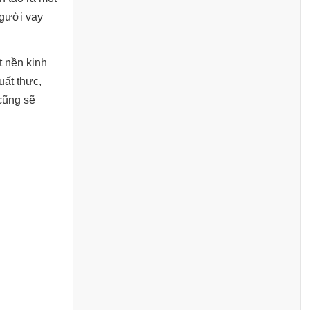
người vay
t nền kinh
uất thực,
cũng sẽ