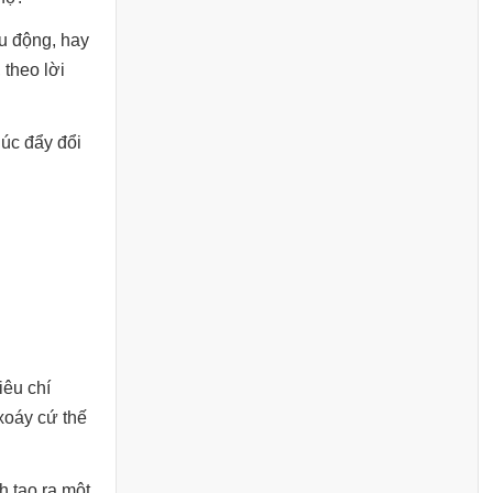
ưu động, hay
 theo lời
húc đẩy đổi
iêu chí
xoáy cứ thế
 tạo ra một