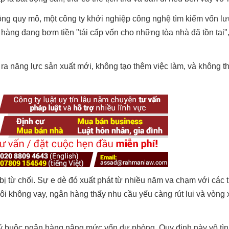
rộng quy mô, một công ty khởi nghiệp công nghệ tìm kiếm vốn l
hàng đang bơm tiền "tái cấp vốn cho những tòa nhà đã tồn tại",
o ra năng lực sản xuất mới, không tạo thêm việc làm, và không t
từ chối. Sự e dè đó xuất phát từ nhiều năm va chạm với các t
ôi không vay, ngân hàng thấy nhu cầu yếu càng rút lui và vòng 
ý buộc ngân hàng nâng mức vốn dự phòng. Quy định này vô tình