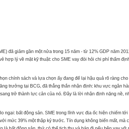
SME) đã giảm gần một nửa trong 15 năm - từ 12% GDP năm 201
hợp lý về mặt kỹ thuật: cho SME vay đòi hỏi chi phí thẩm định 
chọn chính sách và lựa chọn ấy đang để lại hậu quả rõ ràng cho
tăng trưởng tại BCG, đã thẳng thắn nhận định: khu vực ngân h
 sang trở thành lực cản của nó. Đây là lời nhận định nặng nề, 
lo ngại: bất động sản. SME trong lĩnh vực địa ốc hiện chiếm tớ
với mức 39% một thập kỷ trước. Tín dụng không biến mất, mà 
 là bất động sản, thứ có thể tịch thu và bán đi nếu bên vay vỡ 