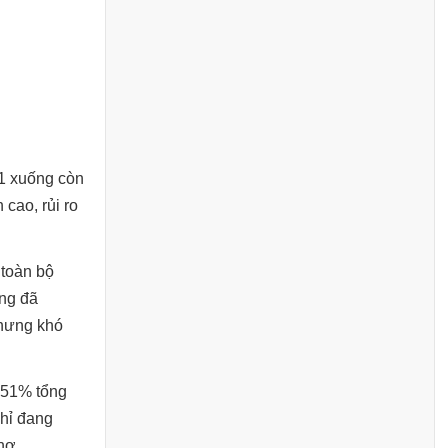
1 xuống còn
cao, rủi ro
 toàn bộ
àng đã
nhưng khó
i 51% tổng
chỉ đang
nợ.