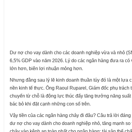
Dư nợ cho vay dành cho các doanh nghiệp vừa và nhỏ (
6,5% GDP vào năm 2026. Lý do các ngân hàng đưa ra có vẻ 
lớn hơn, biên lợi nhuận mỏng hơn.
Nhưng đằng sau lý lẽ kinh doanh thuần túy đó là một lựa 
nền kinh tế thực. Ông Raoul Ruparel, Giám đốc phụ trách 
chuyển từ chỗ là động lực thúc đẩy tăng trưởng năng suất
bác bỏ khi đặt cạnh những con số trên.
Vậy tiền của các ngân hàng chảy đi đâu? Câu trả lời đáng 
dư nợ cho vay dành cho doanh nghiệp nhỏ, tăng mạnh so 
chảy vào kênh an toàn nhất cho ngân hàng: tài sản thế chấp