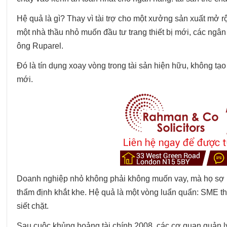
Hệ quả là gì? Thay vì tài trợ cho một xưởng sản xuất mở 
một nhà thầu nhỏ muốn đầu tư trang thiết bị mới, các ngân 
ông Ruparel.
Đó là tín dụng xoay vòng trong tài sản hiện hữu, không tạ
mới.
Doanh nghiệp nhỏ không phải không muốn vay, mà họ sợ bị 
thẩm định khắt khe. Hệ quả là một vòng luẩn quẩn: SME th
siết chặt.
Sau cuộc khủng hoảng tài chính 2008, các cơ quan quản l