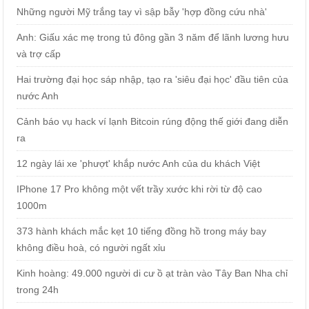
Những người Mỹ trắng tay vì sập bẫy 'hợp đồng cứu nhà'
Anh: Giấu xác mẹ trong tủ đông gần 3 năm để lãnh lương hưu
và trợ cấp
Hai trường đại học sáp nhập, tạo ra 'siêu đại học' đầu tiên của
nước Anh
Cảnh báo vụ hack ví lạnh Bitcoin rúng động thế giới đang diễn
ra
12 ngày lái xe 'phượt' khắp nước Anh của du khách Việt
IPhone 17 Pro không một vết trầy xước khi rời từ độ cao
1000m
373 hành khách mắc kẹt 10 tiếng đồng hồ trong máy bay
không điều hoà, có người ngất xỉu
Kinh hoàng: 49.000 người di cư ồ ạt tràn vào Tây Ban Nha chỉ
trong 24h