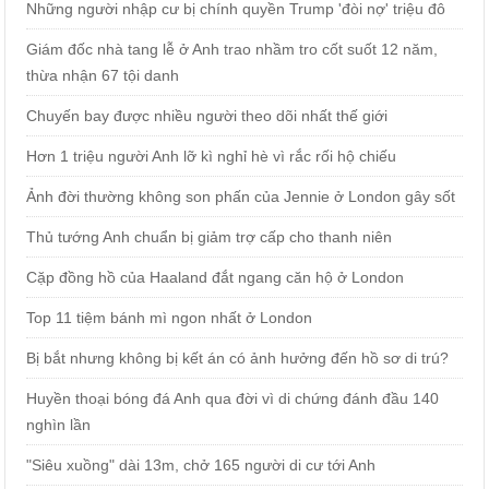
Những người nhập cư bị chính quyền Trump 'đòi nợ' triệu đô
Giám đốc nhà tang lễ ở Anh trao nhầm tro cốt suốt 12 năm,
thừa nhận 67 tội danh
Chuyến bay được nhiều người theo dõi nhất thế giới
Hơn 1 triệu người Anh lỡ kì nghỉ hè vì rắc rối hộ chiếu
Ảnh đời thường không son phấn của Jennie ở London gây sốt
Thủ tướng Anh chuẩn bị giảm trợ cấp cho thanh niên
Cặp đồng hồ của Haaland đắt ngang căn hộ ở London
Top 11 tiệm bánh mì ngon nhất ở London
Bị bắt nhưng không bị kết án có ảnh hưởng đến hồ sơ di trú?
Huyền thoại bóng đá Anh qua đời vì di chứng đánh đầu 140
nghìn lần
"Siêu xuồng" dài 13m, chở 165 người di cư tới Anh