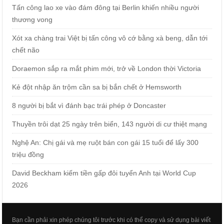
Tấn công lao xe vào đám đông tại Berlin khiến nhiều người
thương vong
Xót xa chàng trai Việt bị tấn công vô cớ bằng xà beng, dẫn tới
chết não
Doraemon sắp ra mắt phim mới, trở về London thời Victoria
Kẻ đột nhập ăn trộm cần sa bị bắn chết ở Hemsworth
8 người bị bắt vì đánh bạc trái phép ở Doncaster
Thuyền trôi dạt 25 ngày trên biển, 143 người di cư thiệt mạng
Nghệ An: Chị gái và mẹ ruột bán con gái 15 tuổi để lấy 300
triệu đồng
David Beckham kiếm tiền gấp đôi tuyển Anh tại World Cup
2026
Bạn cần phải xin phép chúng tôi trước khi có thể copy và sử dụng bài viết