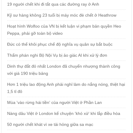
19 người chết khi đi tắt qua các đường ray ở Anh
Kỹ sư hàng không 23 tuổi bị máy móc đè chết ở Heathrow
Hoạt hình Wolfoo của VN bị kết luận vi phạm bản quyền Heo
Peppa, phải gỡ toàn bộ video
Đức có thể khôi phục chế độ nghĩa vụ quân sự bắt buộc
Thẩm phán nghi Bộ Nội Vụ bị ảo giác AI khi xử lý đơn
Dinh thự đắt đỏ nhất London đã chuyển nhượng thành công
với giá 190 triệu bảng
Hơn 1 triệu lao động Anh phải nghỉ làm do nắng nóng, thiệt hại
1,5 tỉ đô
Mùa 'vào rừng hái tiền' của người Việt ở Phần Lan
Nàng dâu Việt ở London kể chuyện 'khó xử' khi lắp điều hòa
50 người chết khát vì xe tải hỏng giữa sa mạc