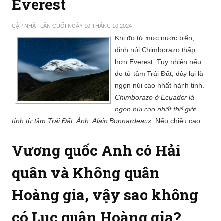
Everest
CẬP NHẬT LẦN CUỐI NGÀY 10 THÁNG 10 2024
Khi đo từ mực nước biển,
đỉnh núi Chimborazo thấp
hơn Everest. Tuy nhiên nếu
đo từ tâm Trái Đất, đây lại là
ngọn núi cao nhất hành tinh.
Chimborazo ở Ecuador là
ngọn núi cao nhất thế giới
tính từ tâm Trái Đất. Ảnh: Alain Bonnardeaux.
Nếu chiều cao
Vương quốc Anh có Hải
quân và Không quân
Hoàng gia, vậy sao không
có Lục quân Hoàng gia?