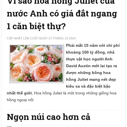
Vì sao hoa hồng Juliet của
nước Anh có giá đắt ngang
1 căn biệt thự?
CẬP NHẬT LẦN CUỐI NGÀY 27 THÁNG 10 2024
Phải mất 15 năm với chi phí
khoảng 100 tỷ đồng, nhà
thực vật học người Anh
David Austin mới lai tạo ra
được những bông hoa
hồng Juliet mang nét đẹp
kiêu sa và đặc biệt bậc
nhất thế giới.
Hoa hồng Juliet là một trong những giống hoa
hồng ngoại nổi
Ngọn núi cao hơn cả