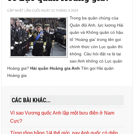
CẬP NHẬT LẦN CUỐI NGÀY 22 THÁNG 9 2024
Trong ba quân chủng của
Quân đội Anh, lực lượng Hải
quân và Không quân có hậu
tố 'Hoàng gia' trong tên gọi
chính thức còn Lục quân thì
không. Câu hỏi đặt ra là tại
sao Anh không có Lục quân
Hoàng gia?
Hải quân Hoàng gia Anh
Tên gọi Hải quân
Hoàng gia
CÁC BÀI KHÁC...
Vì sao Vương quốc Anh lập một bưu điện ở Nam
Cực?
Từng rộng bằng 1/4 thế giới, nay Anh quốc có diện