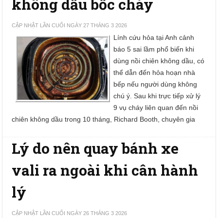
không dầu bốc cháy
CẬP NHẬT LẦN CUỐI NGÀY 27 THÁNG 3 2026
Lính cứu hỏa tại Anh cảnh
báo 5 sai lầm phổ biến khi
dùng nồi chiên không dầu, có
thể dẫn đến hỏa hoạn nhà
bếp nếu người dùng không
chú ý. Sau khi trực tiếp xử lý
9 vụ cháy liên quan đến nồi
chiên không dầu trong 10 tháng, Richard Booth, chuyên gia
Lý do nên quay bánh xe
vali ra ngoài khi cân hành
lý
CẬP NHẬT LẦN CUỐI NGÀY 26 THÁNG 3 2026