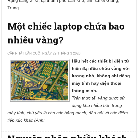
Rạng sáng 24/3, tại thành phố Lan Khê, tỉnh Chiết Giang,
Trung
Một chiếc laptop chứa bao
nhiêu vàng?
CẬP NHẬT LẦN CUỐI NGÀY 29 THÁNG 3 2026
Hầu hết các thiết bị điện tử
hiện đại đều chứa vàng với
lượng nhỏ, không chỉ riêng
máy tính hay điện thoại
thông minh.
Trên thực tế, vàng được sử
dụng khá nhiều bên trong
máy tính, chủ yếu là cho các bảng mạch, đầu nối và các điểm
tiếp xúc khác (Ảnh: