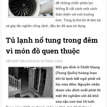
để những chiếc phản lực
khổng lồ cất cánh một cách
thân thiện với môi trường
hơn. Từng là thứ bỏ đi đen kịt
và gây tắc nghẽn cống rãnh, dầu ăn đã qua sử dụng
Tủ lạnh nổ tung trong đêm
vì món đồ quen thuộc
CẬP NHẬT LẦN CUỐI NGÀY 03 THÁNG 4 2026
Một gia đình ở Chiết Giang
(Trung Quốc) hoảng loạn
khi tủ lạnh bất ngờ phát nổ
lúc nửa đêm. Nguyên nhân
được xác định xuất phát từ
một thí nghiệm với đá khô
của cậu con trai 14 tuổi.