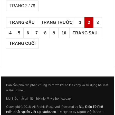
TRANG 2 / 78
TRANG ĐẦU
TRANG TRƯỚC
1
2
3
4
5
6
7
8
9
10
TRANG SAU
TRANG CUỐI
Bạn cần phải xin phép chúng tôi trước khi có thể copy và sử dụng bài viết
ở VietHome.
Mọi thắc mắc xin liên hệ info @ viethome.co.uk
Copyright © 2018. All Rights Reserved. Powered by
Báo Điện Tử Phổ
Biến Nhất Người Việt Tại Nước Anh
- Designed by Người Việt ở Anh -