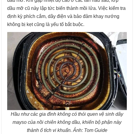
dầu mỡ. Khi gặp nhiệt độ cao ở các lần nấu sau, lớp
dầu mỡ cũ này lập tức biến thành mồi lửa. Việc kiểm tra
định kỳ phích cắm, dây điện và bảo đảm khay nướng
không bị kẹt cũng là yếu tố bắt buộc.
Hầu như các gia đình không có thói quen vệ sinh dây
mayso của nồi chiên không dầu, khiến bộ phận này
thành ổ tích vi khuẩn. Ảnh: Tom Guide