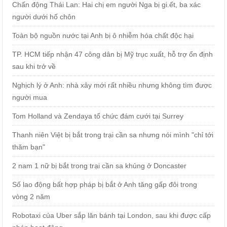
Chấn động Thái Lan: Hai chị em người Nga bị gi.ết, ba xác
người dưới hố chôn
Toàn bộ nguồn nước tại Anh bị ô nhiễm hóa chất độc hại
TP. HCM tiếp nhận 47 công dân bị Mỹ trục xuất, hỗ trợ ổn định
sau khi trở về
Nghịch lý ở Anh: nhà xây mới rất nhiều nhưng không tìm được
người mua
Tom Holland và Zendaya tổ chức đám cưới tại Surrey
Thanh niên Việt bị bắt trong trại cần sa nhưng nói mình "chỉ tới
thăm bạn"
2 nam 1 nữ bị bắt trong trại cần sa khủng ở Doncaster
Số lao động bất hợp pháp bị bắt ở Anh tăng gấp đôi trong
vòng 2 năm
Robotaxi của Uber sắp lăn bánh tại London, sau khi được cấp