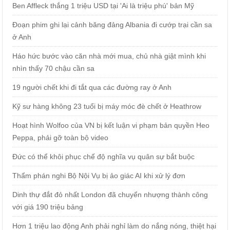
Ben Affleck thắng 1 triệu USD tại 'Ai là triệu phú' bản Mỹ
Đoạn phim ghi lại cảnh băng đảng Albania đi cướp trại cần sa
ở Anh
Háo hức bước vào căn nhà mới mua, chủ nhà giật mình khi
nhìn thấy 70 chậu cần sa
19 người chết khi đi tắt qua các đường ray ở Anh
Kỹ sư hàng không 23 tuổi bị máy móc đè chết ở Heathrow
Hoạt hình Wolfoo của VN bị kết luận vi phạm bản quyền Heo
Peppa, phải gỡ toàn bộ video
Đức có thể khôi phục chế độ nghĩa vụ quân sự bắt buộc
Thẩm phán nghi Bộ Nội Vụ bị ảo giác AI khi xử lý đơn
Dinh thự đắt đỏ nhất London đã chuyển nhượng thành công
với giá 190 triệu bảng
Hơn 1 triệu lao động Anh phải nghỉ làm do nắng nóng, thiệt hại