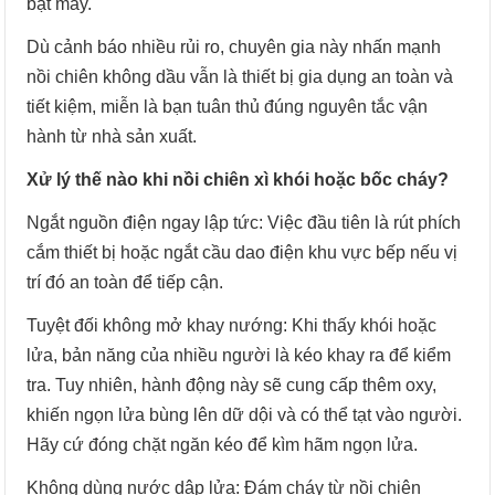
bật máy.
Dù cảnh báo nhiều rủi ro, chuyên gia này nhấn mạnh
nồi chiên không dầu vẫn là thiết bị gia dụng an toàn và
tiết kiệm, miễn là bạn tuân thủ đúng nguyên tắc vận
hành từ nhà sản xuất.
Xử lý thế nào khi nồi chiên xì khói hoặc bốc cháy?
Ngắt nguồn điện ngay lập tức: Việc đầu tiên là rút phích
cắm thiết bị hoặc ngắt cầu dao điện khu vực bếp nếu vị
trí đó an toàn để tiếp cận.
Tuyệt đối không mở khay nướng: Khi thấy khói hoặc
lửa, bản năng của nhiều người là kéo khay ra để kiểm
tra. Tuy nhiên, hành động này sẽ cung cấp thêm oxy,
khiến ngọn lửa bùng lên dữ dội và có thể tạt vào người.
Hãy cứ đóng chặt ngăn kéo để kìm hãm ngọn lửa.
Không dùng nước dập lửa: Đám cháy từ nồi chiên