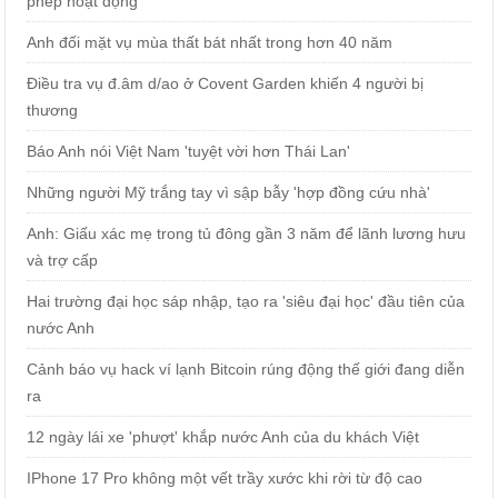
phép hoạt động
Anh đối mặt vụ mùa thất bát nhất trong hơn 40 năm
Điều tra vụ đ.âm d/ao ở Covent Garden khiến 4 người bị
thương
Báo Anh nói Việt Nam 'tuyệt vời hơn Thái Lan'
Những người Mỹ trắng tay vì sập bẫy 'hợp đồng cứu nhà'
Anh: Giấu xác mẹ trong tủ đông gần 3 năm để lãnh lương hưu
và trợ cấp
Hai trường đại học sáp nhập, tạo ra 'siêu đại học' đầu tiên của
nước Anh
Cảnh báo vụ hack ví lạnh Bitcoin rúng động thế giới đang diễn
ra
12 ngày lái xe 'phượt' khắp nước Anh của du khách Việt
IPhone 17 Pro không một vết trầy xước khi rời từ độ cao