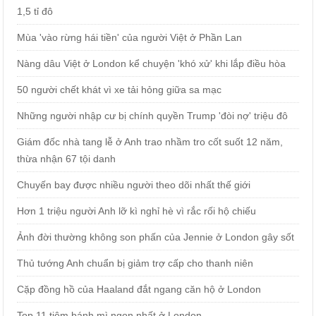
1,5 tỉ đô
Mùa 'vào rừng hái tiền' của người Việt ở Phần Lan
Nàng dâu Việt ở London kể chuyện 'khó xử' khi lắp điều hòa
50 người chết khát vì xe tải hỏng giữa sa mạc
Những người nhập cư bị chính quyền Trump 'đòi nợ' triệu đô
Giám đốc nhà tang lễ ở Anh trao nhầm tro cốt suốt 12 năm,
thừa nhận 67 tội danh
Chuyến bay được nhiều người theo dõi nhất thế giới
Hơn 1 triệu người Anh lỡ kì nghỉ hè vì rắc rối hộ chiếu
Ảnh đời thường không son phấn của Jennie ở London gây sốt
Thủ tướng Anh chuẩn bị giảm trợ cấp cho thanh niên
Cặp đồng hồ của Haaland đắt ngang căn hộ ở London
Top 11 tiệm bánh mì ngon nhất ở London