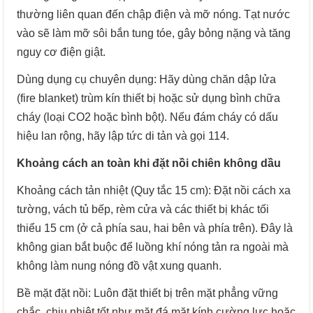
thường liên quan đến chập điện và mỡ nóng. Tạt nước
vào sẽ làm mỡ sôi bắn tung tóe, gây bỏng nặng và tăng
nguy cơ điện giật.
Dùng dụng cụ chuyên dụng: Hãy dùng chăn dập lửa
(fire blanket) trùm kín thiết bị hoặc sử dụng bình chữa
cháy (loại CO2 hoặc bình bột). Nếu đám cháy có dấu
hiệu lan rộng, hãy lập tức di tản và gọi 114.
Khoảng cách an toàn khi đặt nồi chiên không dầu
Khoảng cách tản nhiệt (Quy tắc 15 cm): Đặt nồi cách xa
tường, vách tủ bếp, rèm cửa và các thiết bị khác tối
thiểu 15 cm (ở cả phía sau, hai bên và phía trên). Đây là
không gian bắt buộc để luồng khí nóng tản ra ngoài mà
không làm nung nóng đồ vật xung quanh.
Bề mặt đặt nồi: Luôn đặt thiết bị trên mặt phẳng vững
chắc, chịu nhiệt tốt như mặt đá mặt kính cường lực hoặc