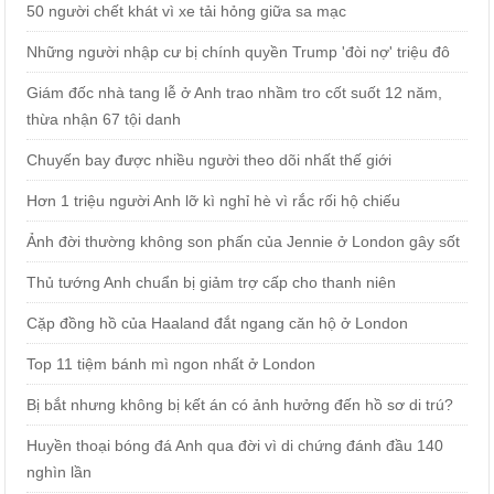
50 người chết khát vì xe tải hỏng giữa sa mạc
Những người nhập cư bị chính quyền Trump 'đòi nợ' triệu đô
Giám đốc nhà tang lễ ở Anh trao nhầm tro cốt suốt 12 năm,
thừa nhận 67 tội danh
Chuyến bay được nhiều người theo dõi nhất thế giới
Hơn 1 triệu người Anh lỡ kì nghỉ hè vì rắc rối hộ chiếu
Ảnh đời thường không son phấn của Jennie ở London gây sốt
Thủ tướng Anh chuẩn bị giảm trợ cấp cho thanh niên
Cặp đồng hồ của Haaland đắt ngang căn hộ ở London
Top 11 tiệm bánh mì ngon nhất ở London
Bị bắt nhưng không bị kết án có ảnh hưởng đến hồ sơ di trú?
Huyền thoại bóng đá Anh qua đời vì di chứng đánh đầu 140
nghìn lần