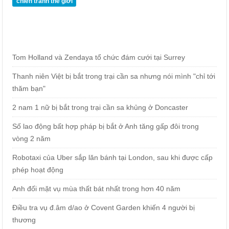
chiến tranh thế giới
Tom Holland và Zendaya tổ chức đám cưới tại Surrey
Thanh niên Việt bị bắt trong trại cần sa nhưng nói mình "chỉ tới
thăm bạn"
2 nam 1 nữ bị bắt trong trại cần sa khủng ở Doncaster
Số lao động bất hợp pháp bị bắt ở Anh tăng gấp đôi trong
vòng 2 năm
Robotaxi của Uber sắp lăn bánh tại London, sau khi được cấp
phép hoạt động
Anh đối mặt vụ mùa thất bát nhất trong hơn 40 năm
Điều tra vụ đ.âm d/ao ở Covent Garden khiến 4 người bị
thương