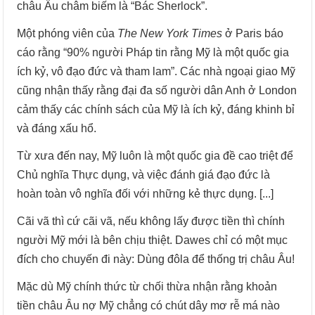
châu Âu châm biếm là “Bác Sherlock”.
Một phóng viên của
The New York Times
ở Paris báo
cáo rằng “90% người Pháp tin rằng Mỹ là một quốc gia
ích kỷ, vô đạo đức và tham lam”. Các nhà ngoại giao Mỹ
cũng nhận thấy rằng đại đa số người dân Anh ở London
cảm thấy các chính sách của Mỹ là ích kỷ, đáng khinh bỉ
và đáng xấu hổ.
Từ xưa đến nay, Mỹ luôn là một quốc gia đề cao triệt để
Chủ nghĩa Thực dụng, và việc đánh giá đạo đức là
hoàn toàn vô nghĩa đối với những kẻ thực dụng. [...]
Cãi vã thì cứ cãi vã, nếu không lấy được tiền thì chính
người Mỹ mới là bên chịu thiệt. Dawes chỉ có một mục
đích cho chuyến đi này: Dùng đôla để thống trị châu Âu!
Mặc dù Mỹ chính thức từ chối thừa nhận rằng khoản
tiền châu Âu nợ Mỹ chẳng có chút dây mơ rễ má nào