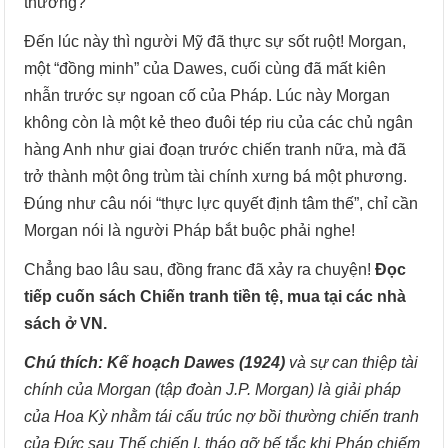
thường?
Đến lúc này thì người Mỹ đã thực sự sốt ruột! Morgan,
một “đồng minh” của Dawes, cuối cùng đã mất kiên
nhẫn trước sự ngoan cố của Pháp. Lúc này Morgan
không còn là một kẻ theo đuôi tép riu của các chủ ngân
hàng Anh như giai đoạn trước chiến tranh nữa, mà đã
trở thành một ông trùm tài chính xưng bá một phương.
Đúng như câu nói “thực lực quyết định tâm thế”, chỉ cần
Morgan nói là người Pháp bắt buộc phải nghe!
Chẳng bao lâu sau, đồng franc đã xảy ra chuyện!
Đọc
tiếp cuốn sách Chiến tranh tiền tệ, mua tại các nhà
sách ở VN.
Chú thích: Kế hoạch Dawes (1924)
và sự can thiệp tài
chính của Morgan (tập đoàn J.P. Morgan) là giải pháp
của Hoa Kỳ nhằm tái cấu trúc nợ bồi thường chiến tranh
của Đức sau Thế chiến I, tháo gỡ bế tắc khi Pháp chiếm