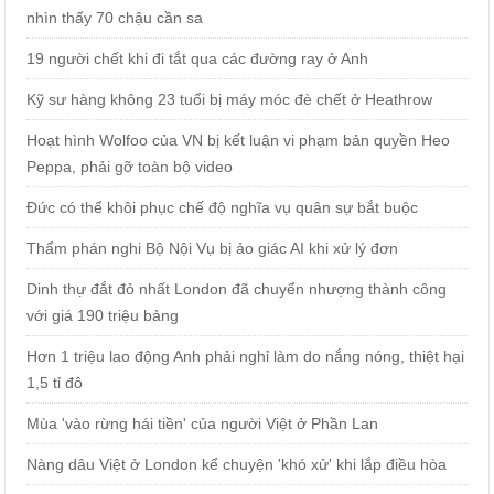
nhìn thấy 70 chậu cần sa
19 người chết khi đi tắt qua các đường ray ở Anh
Kỹ sư hàng không 23 tuổi bị máy móc đè chết ở Heathrow
Hoạt hình Wolfoo của VN bị kết luận vi phạm bản quyền Heo
Peppa, phải gỡ toàn bộ video
Đức có thể khôi phục chế độ nghĩa vụ quân sự bắt buộc
Thẩm phán nghi Bộ Nội Vụ bị ảo giác AI khi xử lý đơn
Dinh thự đắt đỏ nhất London đã chuyển nhượng thành công
với giá 190 triệu bảng
Hơn 1 triệu lao động Anh phải nghỉ làm do nắng nóng, thiệt hại
1,5 tỉ đô
Mùa 'vào rừng hái tiền' của người Việt ở Phần Lan
Nàng dâu Việt ở London kể chuyện 'khó xử' khi lắp điều hòa