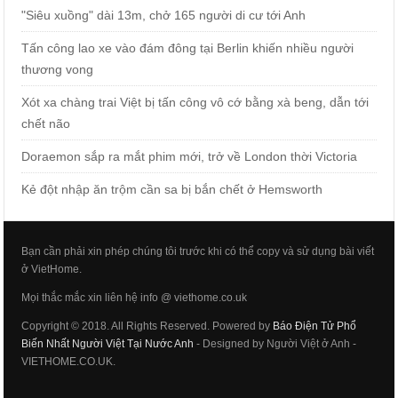
"Siêu xuồng" dài 13m, chở 165 người di cư tới Anh
Tấn công lao xe vào đám đông tại Berlin khiến nhiều người
thương vong
Xót xa chàng trai Việt bị tấn công vô cớ bằng xà beng, dẫn tới
chết não
Doraemon sắp ra mắt phim mới, trở về London thời Victoria
Kẻ đột nhập ăn trộm cần sa bị bắn chết ở Hemsworth
Bạn cần phải xin phép chúng tôi trước khi có thể copy và sử dụng bài viết
ở VietHome.
Mọi thắc mắc xin liên hệ info @ viethome.co.uk
Copyright © 2018. All Rights Reserved. Powered by
Báo Điện Tử Phổ
Biến Nhất Người Việt Tại Nước Anh
- Designed by Người Việt ở Anh -
VIETHOME.CO.UK.