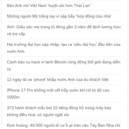
Báo Anh nói Việt Nam 'tuyệt vời hơn Thái Lan'
Những người Mỹ trắng tay vì sập bẫy 'hợp đồng cứu nhà'
Anh: Giấu xác mẹ trong tủ đông gần 3 năm để lãnh lương hưu
và trợ cấp
Hai trường đại học sáp nhập, tạo ra 'siêu đại học' đầu tiên của
nước Anh
Cảnh báo vụ hack ví lạnh Bitcoin rúng động thế giới đang diễn
ra
12 ngày lái xe 'phượt' khắp nước Anh của du khách Việt
IPhone 17 Pro không một vết trầy xước khi rời từ độ cao
1000m
373 hành khách mắc kẹt 10 tiếng đồng hồ trong máy bay
không điều hoà, có người ngất xỉu
Kinh hoàng: 49.000 người di cư ồ ạt tràn vào Tây Ban Nha chỉ