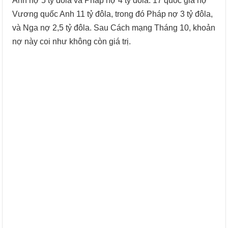
Anh nợ 5 tỷ đôla và Pháp nợ 4 tỷ đôla. 17 quốc gia nợ
Vương quốc Anh 11 tỷ đôla, trong đó Pháp nợ 3 tỷ đôla,
và Nga nợ 2,5 tỷ đôla. Sau Cách mạng Tháng 10, khoản
nợ này coi như không còn giá trị.