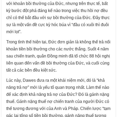
với khoản bồi thường của Đức, nhưng trên thực tế, bất
kỳ bước đột phá đáng kể nào trong việc thu hồi nợ đều
chỉ có thể bắt đầu với sự bồi thường của Đức. Đây thực
sự là một vấn đề cực kỳ hóc búa vì “đầu có xuôi thì đuôi
mới lọt”.
Trong tình thế hiện tại, Đức đơn giản là không thể trả nổi
khoản tiền bồi thường cho các nước thắng. Suốt 4 năm
sau chiến tranh, quân Đồng minh đã tổ chức 88 hội nghị
liên quan đến vấn đề bồi thường của Đức, và cuối cùng
tất cả các bên đều kiệt sức.
Lúc này, Dawes đưa ra một khái niệm mới, đó là “khả
năng trả nợ” mới là yếu tố quan trọng nhất. Làm thế nào
để xác định khả năng trả nợ của Đức? Đó là gánh nặng
thuế. Gánh nặng thuế nợ chiến tranh của người Đức có
thể tương đương với của Anh và Pháp. Chiến lược “tạm
gác lại tổng số tiền bồi thường, gánh nặng thuế tương