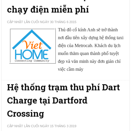
chạy điện miễn phí
CẬP NHẬT LẦN CUỐI NGÀY 30 THÁNG 6 2015
Thủ đô cổ kính Anh sẽ trở thành
nơi đầu tiên xây dựng hệ thống taxi
điện của Metrocab. Khách du lịch
muốn thăm quan thành phố tuyệt
đẹp và văn minh này đơn giản chỉ
việc cầm máy
Hệ thống trạm thu phí Dart
Charge tại Dartford
Crossing
CẬP NHẬT LẦN CUỐI NGÀY 15 THÁNG 3 2019