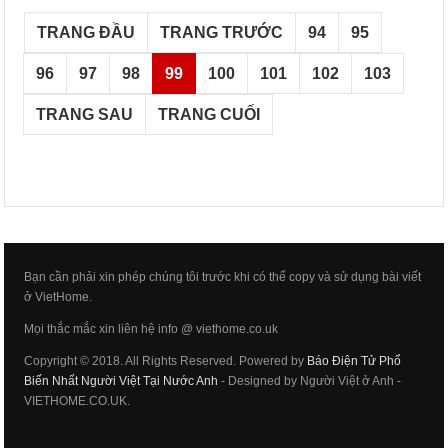
TRANG ĐẦU
TRANG TRƯỚC
94
95
96
97
98
99
100
101
102
103
TRANG SAU
TRANG CUỐI
Bạn cần phải xin phép chúng tôi trước khi có thể copy và sử dụng bài viết
ở VietHome.
Mọi thắc mắc xin liên hệ info @ viethome.co.uk
Copyright © 2018. All Rights Reserved. Powered by
Báo Điện Tử Phổ
Biến Nhất Người Việt Tại Nước Anh
- Designed by Người Việt ở Anh -
VIETHOME.CO.UK.