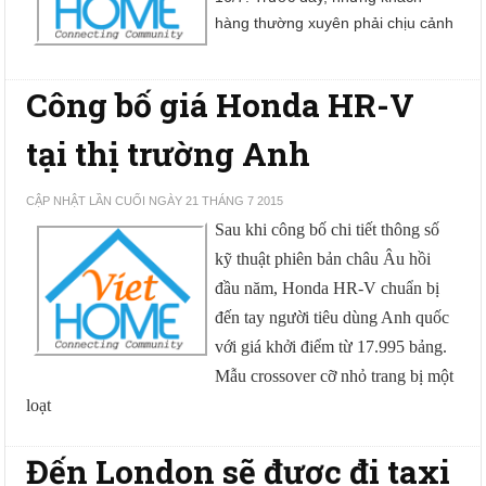
hàng thường xuyên phải chịu cảnh
Công bố giá Honda HR-V
tại thị trường Anh
CẬP NHẬT LẦN CUỐI NGÀY 21 THÁNG 7 2015
Sau khi công bố chi tiết thông số
kỹ thuật phiên bản châu Âu hồi
đầu năm, Honda HR-V chuẩn bị
đến tay người tiêu dùng Anh quốc
với giá khởi điểm từ 17.995 bảng.
Mẫu crossover cỡ nhỏ trang bị một
loạt
Đến London sẽ được đi taxi