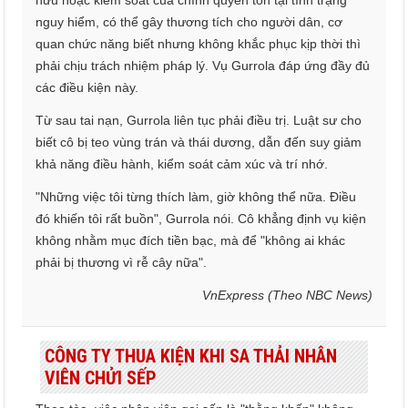
hữu hoặc kiểm soát của chính quyền tồn tại tình trạng
nguy hiểm, có thể gây thương tích cho người dân, cơ
quan chức năng biết nhưng không khắc phục kịp thời thì
phải chịu trách nhiệm pháp lý. Vụ Gurrola đáp ứng đầy đủ
các điều kiện này.
Từ sau tai nạn, Gurrola liên tục phải điều trị. Luật sư cho
biết cô bị teo vùng trán và thái dương, dẫn đến suy giảm
khả năng điều hành, kiểm soát cảm xúc và trí nhớ.
"Những việc tôi từng thích làm, giờ không thể nữa. Điều
đó khiến tôi rất buồn", Gurrola nói. Cô khẳng định vụ kiện
không nhằm mục đích tiền bạc, mà để "không ai khác
phải bị thương vì rễ cây nữa".
VnExpress (Theo NBC News)
CÔNG TY THUA KIỆN KHI SA THẢI NHÂN
VIÊN CHỬI SẾP