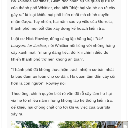
Bà Yolanda Martinez, Giám đốc nhân sự và quản lý rủi ro
của thành phố Whittier, cho biết "thiệt hại vỉa hè do rễ cây
gây ra" là loại khiếu nại phổ biến nhất mà chính quyền
nhận được. Tuy nhiên, hai năm sau vụ việc của Gurrola,
thành phố mới bắt đầu xây dựng kế hoạch kiểm tra.
Luật sư Nick Rowley, đồng sáng lập hãng luật
Trial
Lawyers for Justice
, nói Whittier nổi tiếng với những hàng
cây xanh mát, "nhưng đáng tiếc, đôi khi chính điều đó
khiến thành phố trở nên không an toàn".
"Thành phố đã không thực hiện trách nhiệm cơ bản nhất
là bảo đảm an toàn cho cư dân. Họ quan tâm đến cây cối
hơn là con người", Rowley nói.
Theo ông, chính quyền biết rõ vấn đề rễ cây làm hư hại
vỉa hè từ nhiều năm nhưng không lập hệ thống kiểm tra,
để khiếu nại chồng chất cho tới khi vụ việc của Gurrola
xảy ra.