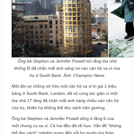
Ông bà Stephen và Jennifer Powell nói rằng tòa nhà
khổng lồ đã chắn mất ánh sáng rọi vào căn hộ xa xỉ của
họ ở South Bank. Ảnh: Champion News
Một đôi vợ chồng sở hữu một căn hộ xa xỉ trị giá 1 triệu
bảng ở South Bank, London, đã vô cùng tức giận vì một
tòa nhà 17 tầng đã chặn mất ánh sáng chiếu vào căn hộ
của họ, khiến họ không thể đọc sách trên giường.
Ông bà Stephen và Jennifer Powell sống ở tầng 6 của
một chung cư xa xỉ. Cả hai đều đã về hưu. Vấn đề "không
thể đọc sách" nghiêm trọng đến nỗi họ muốn tòa tháp