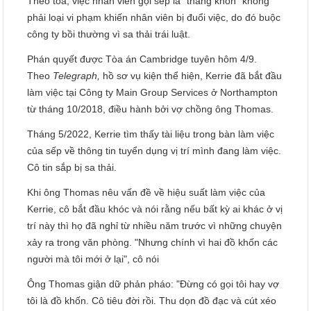
Theo tòa, việc nhân viên gọi sếp là "thằng khốn" không
phải loại vi phạm khiến nhân viên bị đuổi việc, do đó buộc
công ty bồi thường vì sa thải trái luật.
Phán quyết được Tòa án Cambridge tuyên hôm 4/9.
Theo
Telegraph,
hồ sơ vụ kiện thể hiện, Kerrie đã bắt đầu
làm việc tại Công ty Main Group Services ở Northampton
từ tháng 10/2018, điều hành bởi vợ chồng ông Thomas.
Tháng 5/2022, Kerrie tìm thấy tài liệu trong bàn làm việc
của sếp về thông tin tuyển dụng vị trí mình đang làm việc.
Cô tin sắp bị sa thải.
Khi ông Thomas nêu vấn đề về hiệu suất làm việc của
Kerrie, cô bắt đầu khóc và nói rằng nếu bất kỳ ai khác ở vị
trí này thì họ đã nghỉ từ nhiều năm trước vì những chuyện
xảy ra trong văn phòng. "Nhưng chính vì hai đồ khốn các
người mà tôi mới ở lại", cô nói
Ông Thomas giận dữ phản pháo: "Đừng có gọi tôi hay vợ
tôi là đồ khốn. Cô tiêu đời rồi. Thu dọn đồ đạc và cút xéo