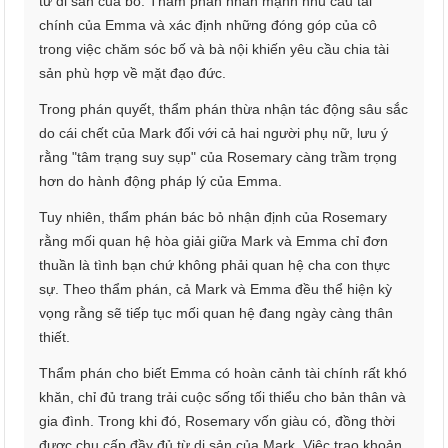
từ di sản của bố. Thẩm phán nhấn mạnh nhu cầu tài
chính của Emma và xác định những đóng góp của cô
trong việc chăm sóc bố và bà nội khiến yêu cầu chia tài
sản phù hợp về mặt đạo đức.
Trong phán quyết, thẩm phán thừa nhận tác động sâu sắc
do cái chết của Mark đối với cả hai người phụ nữ, lưu ý
rằng "tâm trạng suy sụp" của Rosemary càng trầm trọng
hơn do hành động pháp lý của Emma.
Tuy nhiên, thẩm phán bác bỏ nhận định của Rosemary
rằng mối quan hệ hòa giải giữa Mark và Emma chỉ đơn
thuần là tình bạn chứ không phải quan hệ cha con thực
sự. Theo thẩm phán, cả Mark và Emma đều thể hiện kỳ
vọng rằng sẽ tiếp tục mối quan hệ đang ngày càng thân
thiết.
Thẩm phán cho biết Emma có hoàn cảnh tài chính rất khó
khăn, chỉ đủ trang trải cuộc sống tối thiểu cho bản thân và
gia đình. Trong khi đó, Rosemary vốn giàu có, đồng thời
được chu cấp đầy đủ từ di sản của Mark. Việc trao khoản