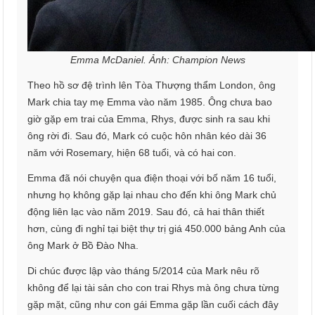
Emma McDaniel. Ảnh: Champion News
Theo hồ sơ đệ trình lên Tòa Thượng thẩm London, ông
Mark chia tay mẹ Emma vào năm 1985. Ông chưa bao
giờ gặp em trai của Emma, Rhys, được sinh ra sau khi
ông rời đi. Sau đó, Mark có cuộc hôn nhân kéo dài 36
năm với Rosemary, hiện 68 tuổi, và có hai con.
Emma đã nói chuyện qua điện thoại với bố năm 16 tuổi,
nhưng họ không gặp lại nhau cho đến khi ông Mark chủ
động liên lạc vào năm 2019. Sau đó, cả hai thân thiết
hơn, cùng đi nghỉ tại biệt thự trị giá 450.000 bảng Anh của
ông Mark ở Bồ Đào Nha.
Di chúc được lập vào tháng 5/2014 của Mark nêu rõ
không để lại tài sản cho con trai Rhys mà ông chưa từng
gặp mặt, cũng như con gái Emma gặp lần cuối cách đây