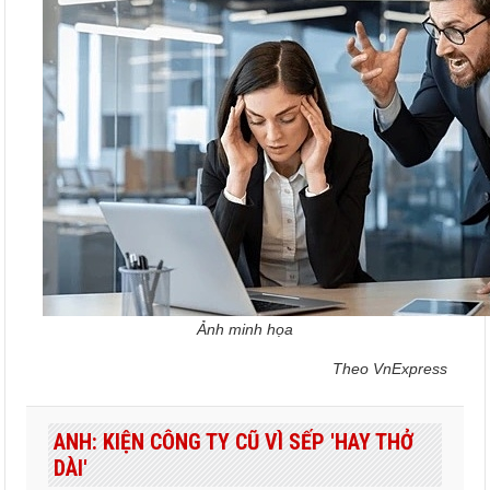
Ảnh minh họa
Theo VnExpress
ANH: KIỆN CÔNG TY CŨ VÌ SẾP 'HAY THỞ
DÀI'