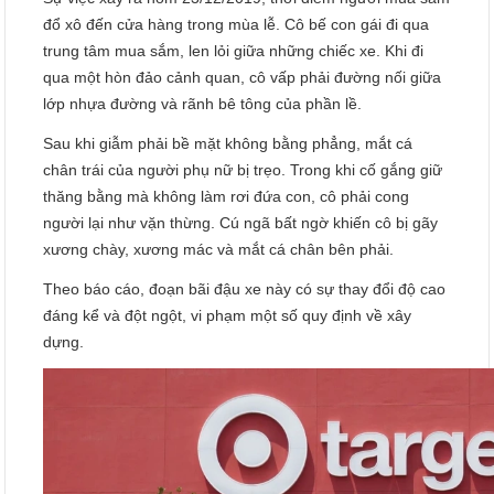
đổ xô đến cửa hàng trong mùa lễ. Cô bế con gái đi qua
trung tâm mua sắm, len lỏi giữa những chiếc xe. Khi đi
qua một hòn đảo cảnh quan, cô vấp phải đường nối giữa
lớp nhựa đường và rãnh bê tông của phần lề.
Sau khi giẫm phải bề mặt không bằng phẳng, mắt cá
chân trái của người phụ nữ bị trẹo. Trong khi cố gắng giữ
thăng bằng mà không làm rơi đứa con, cô phải cong
người lại như vặn thừng. Cú ngã bất ngờ khiến cô bị gãy
xương chày, xương mác và mắt cá chân bên phải.
Theo báo cáo, đoạn bãi đậu xe này có sự thay đổi độ cao
đáng kể và đột ngột, vi phạm một số quy định về xây
dựng.