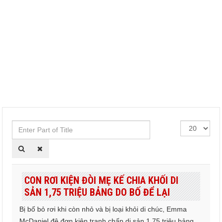
Enter
Hiển
Part
thị
of
#
Title
CON RƠI KIỆN ĐÒI MẸ KẾ CHIA KHỐI DI
SẢN 1,75 TRIỆU BẢNG DO BỐ ĐỂ LẠI
Bị bố bỏ rơi khi còn nhỏ và bị loại khỏi di chúc, Emma
McDaniel đệ đơn kiện tranh chấp di sản 1,75 triệu bảng