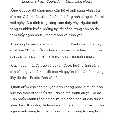
London’s High Court. Ảnh: Champion News
"Ông Cooper đã chọn mua căn hộ vì ánh sáng vĩnh cửu
của nó. Giá trị của căn hộ đến từ luồng ánh sáng chiếu rọi
mỗi ngày. Gia đình ông cũng cảm thấy vậy. Nguồn ánh
sáng tự nhiên khiến những người sống trong căn hộ đó
cảm thấy hạnh phúc, khỏe mạnh và bình yên".
"Còn ông Powell đã sống ở chung cư Bankside Lofts này
suốt hơn 20 năm. Ông chọn mua căn hộ vì tầm nhìn tuyệt
vời của nó, và dĩ nhiên là vì nó ngập tràn ánh sáng".
"Cách duy nhất để bảo vệ quyền được hưởng ánh sáng
của các nguyên đơn – để bảo vệ quyền tiếp cận ánh sáng
đầy đủ đó – là một lệnh cấm".
"Quan điểm của các nguyên đơn không phải là muốn phá
hủy tòa tháp Arbor nếu điều đó có thể tránh được. Họ đã
luôn nhấn mạnh rằng họ chỉ muốn phần còn lại của dự án
phải được thay đổi, để làm sao có thể khôi phục lại cho họ
nguồn ánh sáng tự nhiên bị cướp mất. Trong trường hợp