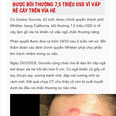
ĐƯỢC BỒI THƯỜNG 7,5 TRIỆU USD VÌ VẤP
RỄ CÂY TRÊN VỈA HÈ
Cô Justine Gurrola, 42 tuổi, được chính quyền thành phố
Whittier, bang California, bồi thường 7,5 triệu USD vì rễ
cây làm gồ vỉa hè khiến cô vấp ngã chấn thương nặng.
Phán quyết được đưa ra hôm 19/10 sau 5 tuần xét xử. Bồi
thẩm đoàn xác định chính quyền Whittier phải chịu phần
lớn trách nhiệm trong vụ việc.
Ngày 25/2/2018, Gurrola cùng cháu trai đi dạo thì vấp ngã
bởi đoạn vỉa hè trồi lên hơn 5 cm. Cú ngã khiến cô gãy cổ
tay, khuỷu tay, xương bánh chè, dập nát xương mũi và
rách môi. Kết quả chụp CT cho thấy cô còn bị xuất huyết
dưới da đầu và chấn thương sọ não nhẹ.