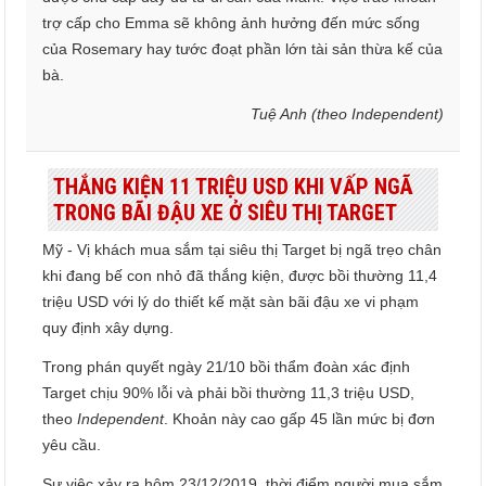
trợ cấp cho Emma sẽ không ảnh hưởng đến mức sống
của Rosemary hay tước đoạt phần lớn tài sản thừa kế của
bà.
Tuệ Anh (theo Independent)
THẮNG KIỆN 11 TRIỆU USD KHI VẤP NGÃ
TRONG BÃI ĐẬU XE Ở SIÊU THỊ TARGET
Mỹ - Vị khách mua sắm tại siêu thị Target bị ngã trẹo chân
khi đang bế con nhỏ đã thắng kiện, được bồi thường 11,4
triệu USD với lý do thiết kế mặt sàn bãi đậu xe vi phạm
quy định xây dựng.
Trong phán quyết ngày 21/10 bồi thẩm đoàn xác định
Target chịu 90% lỗi và phải bồi thường 11,3 triệu USD,
theo
Independent
. Khoản này cao gấp 45 lần mức bị đơn
yêu cầu.
Sự việc xảy ra hôm 23/12/2019, thời điểm người mua sắm