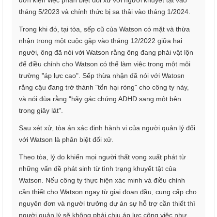
đơn kiện việc phân biệt đối xử với người khuyết tật vào
tháng 5/2023 và chính thức bị sa thải vào tháng 1/2024.
Trong khi đó, tại tòa, sếp cũ của Watson có mặt và thừa
nhận trong một cuộc gặp vào tháng 12/2022 giữa hai
người, ông đã nói với Watson rằng ông đang phải vật lộn
để điều chỉnh cho Watson có thể làm việc trong một môi
trường "áp lực cao". Sếp thừa nhận đã nói với Watosn
rằng cậu đang trở thành "tổn hại ròng" cho công ty này,
và nói đùa rằng "hãy gác chứng ADHD sang một bên
trong giây lát".
Sau xét xử, tòa án xác định hành vi của người quản lý đối
với Watson là phân biệt đối xử.
Theo tòa, lý do khiến mọi người thất vọng xuất phát từ
những vấn đề phát sinh từ tình trạng khuyết tật của
Watson. Nếu công ty thực hiện xác minh và điều chỉnh
cần thiết cho Watson ngay từ giai đoạn đầu, cung cấp cho
nguyên đơn và người trưởng dự án sự hỗ trợ cần thiết thì
người quản lý sẽ không phải chịu áp lực công việc như