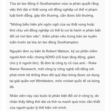
Tòa án lao động ở Southampton vừa ra phán quyết rằng
việc thở dài vì thất vọng với đồng nghiệp có thể vi phạm
luật bình đẳng, gây tổn thương, cần được bồi thường.
"Những biểu hiện phi ngôn ngữ của sự thất vọng hoặc
khó chịu với đồng nghiệp có thể bị coi là hành vi phân biệt
đối xử nơi làm việc", thẩm phán nêu trong bản án tuyên
tuần trước tại tòa án lao động Southampton.
Nguyên đơn vụ kiện là Robert Watson, kỹ sư phần mềm
người Anh mắc chứng ADHD (rối loạn tăng động, giảm
chú ý ở người lớn). Bị đơn là công ty cũ của anh - Roke
Manor Research, một công ty công nghệ nổi tiếng với
phát minh hệ thống theo dõi quỹ đạo bóng được sử dụng
tại giải quần vợt Wimbledon, môn cricket quốc tế và bóng
đá.
Nhân viên này cáo buộc bị phân biệt đối xử ở công ty, do
nhận thấy tiếng thở dài và thở ra mạnh quá mức cần thiết
của người quản lý thể hiện với mình.