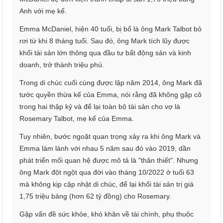
Anh với mẹ kế.
Emma McDaniel, hiện 40 tuổi, bị bố là ông Mark Talbot bỏ
rơi từ khi 8 tháng tuổi. Sau đó, ông Mark tích lũy được
khối tài sản lớn thông qua đầu tư bất động sản và kinh
doanh, trở thành triệu phú.
Trong di chúc cuối cùng được lập năm 2014, ông Mark đã
tước quyền thừa kế của Emma, nói rằng đã không gặp cô
trong hai thập kỷ và để lại toàn bộ tài sản cho vợ là
Rosemary Talbot, mẹ kế của Emma.
Tuy nhiên, bước ngoặt quan trọng xảy ra khi ông Mark và
Emma làm lành với nhau 5 năm sau đó vào 2019, dần
phát triển mối quan hệ được mô tả là "thân thiết". Nhưng
ông Mark đột ngột qua đời vào tháng 10/2022 ở tuổi 63
mà không kịp cập nhật di chúc, để lại khối tài sản trị giá
1,75 triệu bảng (hơn 62 tỷ đồng) cho Rosemary.
Gặp vấn đề sức khỏe, khó khăn về tài chính, phụ thuộc