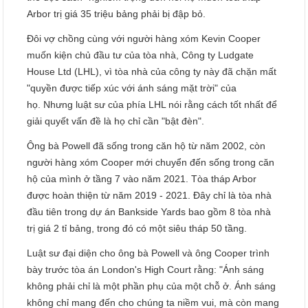
Arbor trị giá 35 triệu bảng phải bị đập bỏ.
Đôi vợ chồng cùng với người hàng xóm Kevin Cooper
muốn kiện chủ đầu tư của tòa nhà, Công ty Ludgate
House Ltd (LHL), vì tòa nhà của công ty này đã chặn mất
"quyền được tiếp xúc với ánh sáng mặt trời" của
họ. Nhưng luật sư của phía LHL nói rằng cách tốt nhất để
giải quyết vấn đề là họ chỉ cần "bật đèn".
Ông bà Powell đã sống trong căn hộ từ năm 2002, còn
người hàng xóm Cooper mới chuyển đến sống trong căn
hộ của mình ở tầng 7 vào năm 2021. Tòa tháp Arbor
được hoàn thiện từ năm 2019 - 2021. Đây chỉ là tòa nhà
đầu tiên trong dự án Bankside Yards bao gồm 8 tòa nhà
trị giá 2 tỉ bảng, trong đó có một siêu tháp 50 tầng.
Luật sư đại diện cho ông bà Powell và ông Cooper trình
bày trước tòa án London's High Court rằng: "Ánh sáng
không phải chỉ là một phần phụ của một chỗ ở. Ánh sáng
không chỉ mang đến cho chúng ta niềm vui, mà còn mang