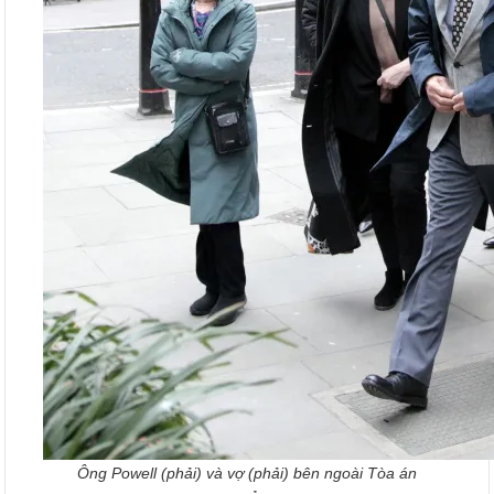
Ông Powell (phải) và vợ (phải) bên ngoài Tòa án