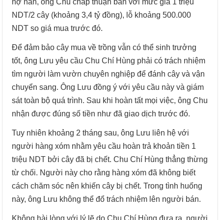
nợ nần, ông Chu chấp thuận bán với mức giá 1 triệu
NDT/2 cây (khoảng 3,4 tỷ đồng), lỗ khoảng 500.000
NDT so giá mua trước đó.
Để đảm bảo cây mua về trồng vẫn có thể sinh trưởng
tốt, ông Lưu yêu cầu Chu Chí Hùng phải có trách nhiệm
tìm người làm vườn chuyên nghiệp để đánh cây và vận
chuyển sang. Ông Lưu đồng ý với yêu cầu này và giám
sát toàn bộ quá trình. Sau khi hoàn tất mọi việc, ông Chu
nhận được đúng số tiền như đã giao dịch trước đó.
Tuy nhiên khoảng 2 tháng sau, ông Lưu liên hệ với
người hàng xóm nhằm yêu cầu hoàn trả khoản tiền 1
triệu NDT bởi cây đã bị chết. Chu Chí Hùng thẳng thừng
từ chối. Người này cho rằng hàng xóm đã không biết
cách chăm sóc nên khiến cây bị chết. Trong tình huống
này, ông Lưu không thể đổ trách nhiệm lên người bán.
Không hài lòng với lý lẽ do Chu Chí Hùng đưa ra, người