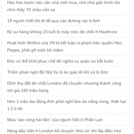
Háo hức bước vào căn nhà mới mua, chủ nhà giật mình khi
nhìn thấy 70 chậu cần sa
19 người chết khi đi tắt qua các đường ray ở Anh
Kỹ sư hàng không 23 tuổi bị máy móc đè chết ở Heathrow
Hoạt hình Wolfoo của VN bị kết luận vi phạm bản quyền Heo
Peppa, phải gỡ toàn bộ video
Đức có thể khôi phục chế độ nghĩa vụ quân sự bắt buộc
Thẩm phán nghi Bộ Nội Vụ bị ảo giác AI khi xử lý đơn
Dinh thự đắt đỏ nhất London đã chuyển nhượng thành công
với giá 190 triệu bảng
Hơn 1 triệu lao động Anh phải nghỉ làm do nắng nóng, thiệt hại
1,5 tỉ đô
Mùa 'vào rừng hái tiền' của người Việt ở Phần Lan
Nàng dâu Việt ở London kể chuyện 'khó xử' khi lắp điều hòa