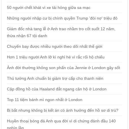
50 người chết khát vì xe tải hỏng giữa sa mạc
Những người nhập cư bị chính quyền Trump 'đòi nợ' triệu đô
Giám đốc nhà tang lễ ở Anh trao nhầm tro cốt suốt 12 năm,
thừa nhận 67 tội danh
Chuyến bay được nhiều người theo dõi nhất thế giới
Hơn 1 triệu người Anh lỡ kì nghỉ hè vì rắc rối hộ chiếu
Ảnh đời thường không son phấn của Jennie ở London gây sốt
Thủ tướng Anh chuẩn bị giảm trợ cấp cho thanh niên
Cặp đồng hồ của Haaland đắt ngang căn hộ ở London
Top 11 tiệm bánh mì ngon nhất ở London
Bị bắt nhưng không bị kết án có ảnh hưởng đến hồ sơ di trú?
Huyền thoại bóng đá Anh qua đời vì di chứng đánh đầu 140
nghìn lần