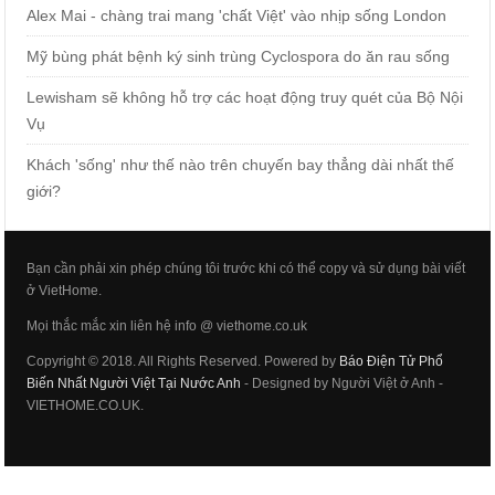
Alex Mai - chàng trai mang 'chất Việt' vào nhịp sống London
Mỹ bùng phát bệnh ký sinh trùng Cyclospora do ăn rau sống
Lewisham sẽ không hỗ trợ các hoạt động truy quét của Bộ Nội
Vụ
Khách 'sống' như thế nào trên chuyến bay thẳng dài nhất thế
giới?
Bạn cần phải xin phép chúng tôi trước khi có thể copy và sử dụng bài viết
ở VietHome.
Mọi thắc mắc xin liên hệ info @ viethome.co.uk
Copyright © 2018. All Rights Reserved. Powered by
Báo Điện Tử Phổ
Biến Nhất Người Việt Tại Nước Anh
- Designed by Người Việt ở Anh -
VIETHOME.CO.UK.