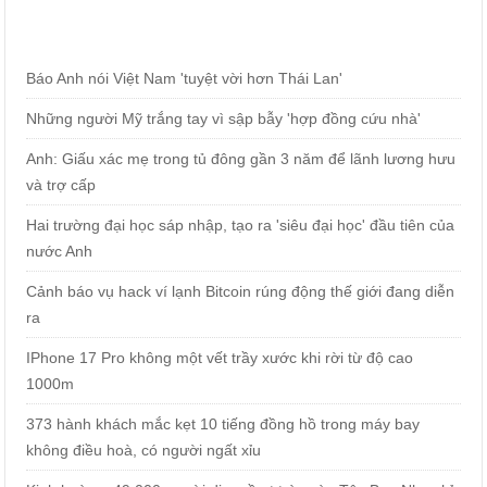
Báo Anh nói Việt Nam 'tuyệt vời hơn Thái Lan'
Những người Mỹ trắng tay vì sập bẫy 'hợp đồng cứu nhà'
Anh: Giấu xác mẹ trong tủ đông gần 3 năm để lãnh lương hưu
và trợ cấp
Hai trường đại học sáp nhập, tạo ra 'siêu đại học' đầu tiên của
nước Anh
Cảnh báo vụ hack ví lạnh Bitcoin rúng động thế giới đang diễn
ra
IPhone 17 Pro không một vết trầy xước khi rời từ độ cao
1000m
373 hành khách mắc kẹt 10 tiếng đồng hồ trong máy bay
không điều hoà, có người ngất xỉu