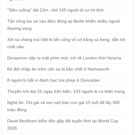
"Siêu xuồng" dài 13m, chở 165 người di cư tới Anh
Tấn công lao xe vào đám đông tại Berlin khiến nhiều người
thương vong
Xót xa chàng trai Việt bị tấn công vô cớ bằng xà beng, dẫn tới
chết não
Doraemon sắp ra mắt phim mới, trở về London thời Victoria
Kẻ đột nhập ăn trộm cần sa bị bắn chết ở Hemsworth
8 người bị bắt vì đánh bạc trái phép ở Doncaster
Thuyền trôi dạt 25 ngày trên biển, 143 người di cư thiệt mạng
Nghệ An: Chị gái và mẹ ruột bán con gái 15 tuổi để lấy 300
triệu đồng
David Beckham kiếm tiền gấp đôi tuyển Anh tại World Cup
2026