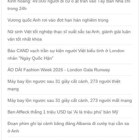
Kinh hoàng: 49.000 người di cư ồ ạt tràn vào Tây Ban Nha chỉ
trong 24h
Vương quốc Anh rơi vào đợt hạn hán nghiêm trọng
Nữ sinh Việt tốt nghiệp thạc sĩ xuất sắc tại Anh, giành giải luận
văn tốt nhất khóa
Báo CAND vạch trần sự kiện người Việt biểu tình ở London
nhân "Ngày Quốc Hận"
ÁO DÀI Fashion Week 2026 - London Gala Runway
Máy bay lộn ngược sau 31 giây cất cánh, 273 người thiệt
mạng
Máy bay lộn ngược sau 31 giây cất cánh, 273 người mất mạng
Ben Affleck thắng 1 triệu USD tại 'Ai là triệu phú' bản Mỹ
Đoạn phim ghi lại cảnh băng đảng Albania đi cướp trại cần sa
ở Anh