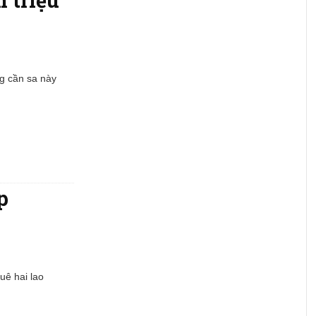
ng cần sa này
p
uê hai lao