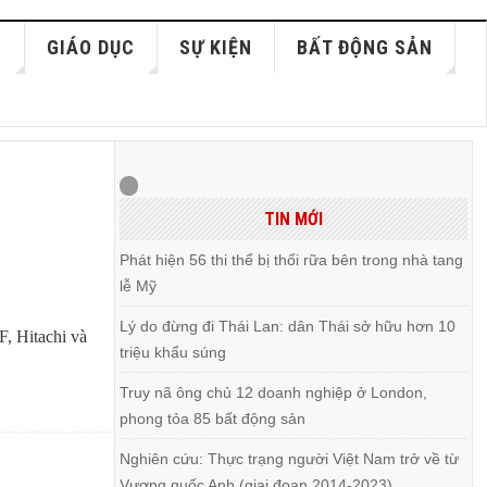
S
GIÁO DỤC
SỰ KIỆN
BẤT ĐỘNG SẢN
TIN MỚI
Phát hiện 56 thi thể bị thối rữa bên trong nhà tang
lễ Mỹ
Lý do đừng đi Thái Lan: dân Thái sở hữu hơn 10
F, Hitachi và
triệu khẩu súng
Truy nã ông chủ 12 doanh nghiệp ở London,
phong tỏa 85 bất động sản
Nghiên cứu: Thực trạng người Việt Nam trở về từ
Vương quốc Anh (giai đoạn 2014-2023)