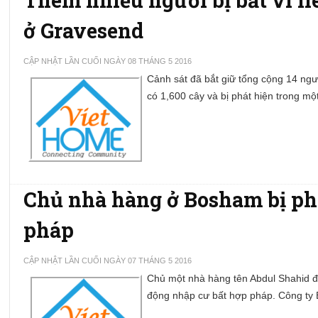
ở Gravesend
CẬP NHẬT LẦN CUỐI NGÀY 08 THÁNG 5 2016
Cảnh sát đã bắt giữ tổng cộng 14 ng
có 1,600 cây và bị phát hiện trong m
Chủ nhà hàng ở Bosham bị phạ
pháp
CẬP NHẬT LẦN CUỐI NGÀY 07 THÁNG 5 2016
Chủ một nhà hàng tên Abdul Shahid đã
động nhập cư bất hợp pháp. Công ty