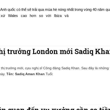
 Anh quốc có thể sẽ trải qua mùa hè nóng nhất trong vòng 40 năm qu
   xứ   Wales   cao   hơn   so   với   Ibiza   và
Thị trưởng London mới Sadiq Kh
 thị trưởng mới, cựu nghị sĩ Công đảng Sadiq Khan. Sau đây là những 
 này.
Tên: Sadiq Aman Khan
Tuổi:
ên quan đến vụ xưởng cần sa tiền