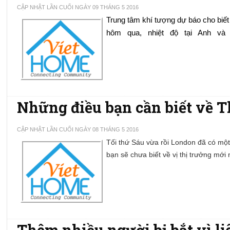
CẬP NHẬT LẦN CUỐI NGÀY 09 THÁNG 5 2016
Trung tâm khí tượng dự báo cho biết
hôm   qua,   nhiệt   độ   tại   Anh   và
Những điều bạn cần biết về 
CẬP NHẬT LẦN CUỐI NGÀY 08 THÁNG 5 2016
Tối thứ Sáu vừa rồi London đã có một
bạn sẽ chưa biết về vị thị trưởng mới
Thêm nhiều người bị bắt vì li