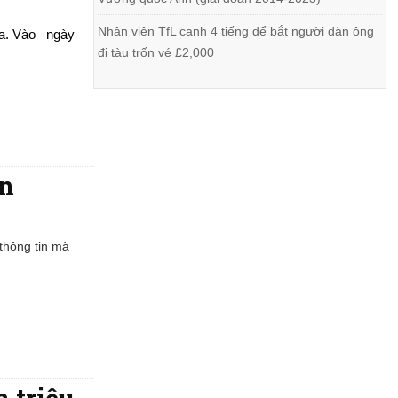
Nhân viên TfL canh 4 tiếng để bắt người đàn ông
a.
Vào   ngày   
đi tàu trốn vé £2,000
an
thông tin mà
 triệu