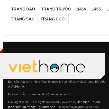
TRANG ĐẦU
TRANG TRƯỚC
1464
1465
TRANG SAU
TRANG CUỐI
Bạn cần phải xin phép chúng tôi trước khi có thể copy và sử dụng bài viết
ở VietHome.
Mọi thắc mắc xin liên hệ info @ viethome.co.uk
Copyright © 2018. All Rights Reserved. Powered by
Báo Điện Tử Phổ
Biến Nhất Người Việt Tại Nước Anh
- Designed by Người Việt ở Anh -