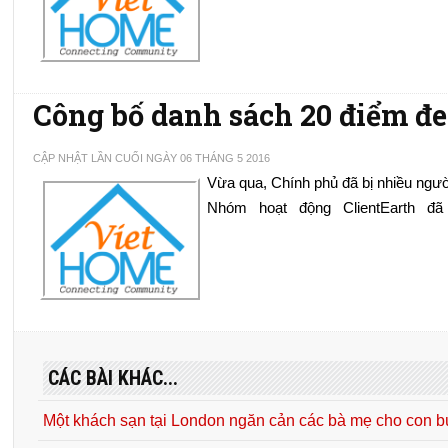
Công bố danh sách 20 điểm đ
CẬP NHẬT LẦN CUỐI NGÀY 06 THÁNG 5 2016
Nhóm   hoạt   động   ClientEarth   đã 
CÁC BÀI KHÁC...
Một khách sạn tại London ngăn cản các bà mẹ cho con 