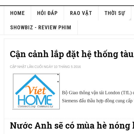
HOME
HỎI ĐÁP
RAO VẶT
THỜI SỰ
SHOWBIZ - REVIEW PHIM
Cận cảnh lắp đặt hệ thống tà
CẬP NHẬT LẦN CUỐI NGÀY 10 THÁNG 5 2016
Bộ Giao thông vận tải London (TfL) 
Siemens đấu thầu hợp đồng cung cấp v
Nước Anh sẽ có mùa hè nóng