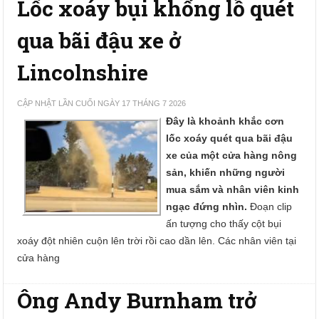
Lốc xoáy bụi khổng lồ quét
qua bãi đậu xe ở
Lincolnshire
CẬP NHẬT LẦN CUỐI NGÀY 17 THÁNG 7 2026
Đây là khoảnh khắc cơn
lốc xoáy quét qua bãi đậu
xe của một cửa hàng nông
sản, khiến những người
mua sắm và nhân viên kinh
ngạc đứng nhìn.
Đoạn clip
ấn tượng cho thấy cột bụi
xoáy đột nhiên cuộn lên trời rồi cao dần lên. Các nhân viên tại
cửa hàng
Ông Andy Burnham trở