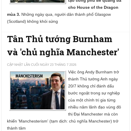
tạo công phu để quảng bá
cho House of the Dragon
mùa 3.
Những ngày qua, người dân thành phố Glasgow
(Scotland) không khỏi sửng
Tân Thủ tướng Burnham
và 'chủ nghĩa Manchester'
CẬP NHẬT LẦN CUỐI NGÀY 23 THÁNG 7 2026
Việc ông Andy Burnham trở
thành Thủ tướng Anh ngày
20/7 không chỉ đánh dấu
bước ngoặt trong sự nghiệp
của một chính trị gia từng
nhiều năm lãnh đạo vùng đô
thị Đại Manchester mà còn
khiến 'Manchesterism' (tạm dịch: chủ nghĩa Manchester) trở
thành tâm