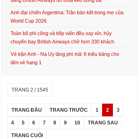
sang British Airways do thua kèo bóng đá
Anh đại chiến Argentina: Trận bán kết trong mơ của
World Cup 2026
Toàn bộ phi công và tiếp viên đều say xỉn, hủy
chuyến bay British Airways chở hơn 330 khách
Vé trận Anh - Na Uy tăng phi mã: 6 triệu bảng cho
tấm vé hạng 1
TRANG 2 / 1545
TRANG ĐẦU
TRANG TRƯỚC
1
2
3
4
5
6
7
8
9
10
TRANG SAU
TRANG CUỐI