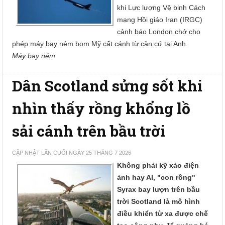
khi Lực lượng Vệ binh Cách
mạng Hồi giáo Iran (IRGC)
cảnh báo London chớ cho
phép máy bay ném bom Mỹ cất cánh từ căn cứ tại Anh.
Máy bay ném
Dân Scotland sửng sốt khi
nhìn thấy rồng khổng lồ
sải cánh trên bầu trời
CẬP NHẬT LẦN CUỐI NGÀY 25 THÁNG 7 2026
Không phải kỹ xảo điện
ảnh hay AI, "con rồng"
Syrax bay lượn trên bầu
trời Scotland là mô hình
điều khiển từ xa được chế