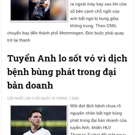
ra ngoài máy bay sau khi cửa
sổ bên cạnh chỗ ngồi của
anh bất ngờ bị bung giữa
không trung. Theo CNN,
chuyến bay đến thành phố Memmingen, Đức buộc phải quay
trở lại thành
Tuyển Anh lo sốt vó vì dịch
bệnh bùng phát trong đại
bản doanh
CẬP NHẬT LẦN CUỐI NGÀY 10 THÁNG 7 2026
Một đợt địch bệnh chưa rõ
nguyên nhân bất ngờ bùng
phát trong đại bản doanh của
tuyển Anh, khiến HLV
Thomas Tuchel đối mặt nguy