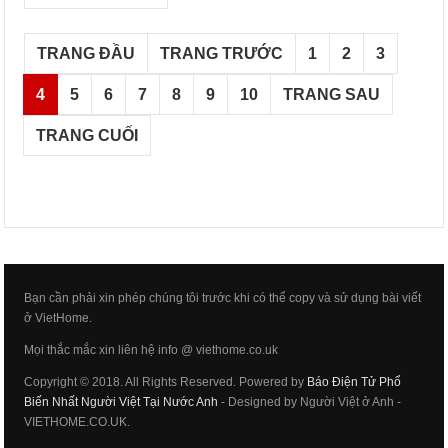
TRANG ĐẦU
TRANG TRƯỚC
1
2
3
4
5
6
7
8
9
10
TRANG SAU
TRANG CUỐI
Bạn cần phải xin phép chúng tôi trước khi có thể copy và sử dụng bài viết
ở VietHome.
Mọi thắc mắc xin liên hệ info @ viethome.co.uk
Copyright © 2018. All Rights Reserved. Powered by
Báo Điện Tử Phổ
Biến Nhất Người Việt Tại Nước Anh
- Designed by Người Việt ở Anh -
VIETHOME.CO.UK.