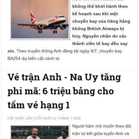
không thể khởi hành theo
kế hoạch sau khi một
chuyến bay của hãng hàng
không British Airways bị
hủy. Nguyên nhân do các
thành viên tổ bay đều say
xỉn.
Theo truyền thông Anh đăng tải ngày 9/7, chuyến bay
BA254 dự kiến cất cánh từ
Vé trận Anh - Na Uy tăng
phi mã: 6 triệu bảng cho
tấm vé hạng 1
CẬP NHẬT LẦN CUỐI NGÀY 11 THÁNG 7 2026
Người hâm mộ muốn theo dõi
trận tứ kết giữa tuyển Anh và