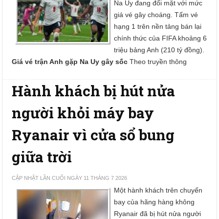
Na Uy đang đối mặt với mức
giá vé gây choáng. Tấm vé
hạng 1 trên nền tảng bán lại
chính thức của FIFA khoảng 6
triệu bảng Anh (210 tỷ đồng).
Giá vé trận Anh gặp Na Uy gây sốc
Theo truyền thông
Hành khách bị hút nửa
người khỏi máy bay
Ryanair vì cửa sổ bung
giữa trời
CẬP NHẬT LẦN CUỐI NGÀY 11 THÁNG 7 2026
Một hành khách trên chuyến
bay của hãng hàng không
Ryanair đã bị hút nửa người