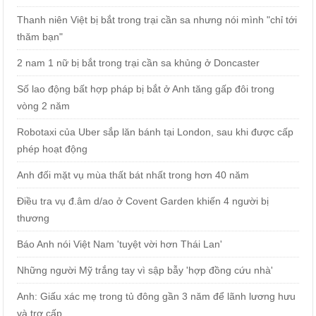
Thanh niên Việt bị bắt trong trại cần sa nhưng nói mình "chỉ tới
thăm bạn"
2 nam 1 nữ bị bắt trong trại cần sa khủng ở Doncaster
Số lao động bất hợp pháp bị bắt ở Anh tăng gấp đôi trong
vòng 2 năm
Robotaxi của Uber sắp lăn bánh tại London, sau khi được cấp
phép hoạt động
Anh đối mặt vụ mùa thất bát nhất trong hơn 40 năm
Điều tra vụ đ.âm d/ao ở Covent Garden khiến 4 người bị
thương
Báo Anh nói Việt Nam 'tuyệt vời hơn Thái Lan'
Những người Mỹ trắng tay vì sập bẫy 'hợp đồng cứu nhà'
Anh: Giấu xác mẹ trong tủ đông gần 3 năm để lãnh lương hưu
và trợ cấp