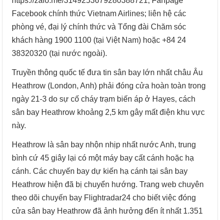
https://zalo.me/3149253679280388721; Fanpage
Facebook chính thức Vietnam Airlines; liên hệ các
phòng vé, đại lý chính thức và Tổng đài Chăm sóc
khách hàng 1900 1100 (tại Việt Nam) hoặc +84 24
38320320 (tại nước ngoài).
Truyền thông quốc tế đưa tin sân bay lớn nhất châu Âu
Heathrow (London, Anh) phải đóng cửa hoàn toàn trong
ngày 21-3 do sự cố cháy trạm biến áp ở Hayes, cách
sân bay Heathrow khoảng 2,5 km gây mất điện khu vực
này.
Heathrow là sân bay nhộn nhịp nhất nước Anh, trung
bình cứ 45 giây lại có một máy bay cất cánh hoặc hạ
cánh. Các chuyến bay dự kiến hạ cánh tại sân bay
Heathrow hiện đã bị chuyển hướng. Trang web chuyên
theo dõi chuyến bay Flightradar24 cho biết việc đóng
cửa sân bay Heathrow đã ảnh hưởng đến ít nhất 1.351