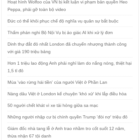
Hoạt hình Wolfoo của VN bị kết luận vi phạm bản quyền Heo
Peppa, phải gỡ toàn bộ video
Đức có thể khôi phục chế độ nghĩa vụ quân sự bắt buộc
Thẩm phán nghi Bộ Nội Vụ bị ảo giác AI khi xử lý đơn
Dinh thự đắt đỏ nhất London đã chuyển nhượng thành công
với giá 190 triệu bảng
Hơn 1 triệu lao động Anh phải nghỉ làm do nắng nóng, thiệt hại
1,5 tỉ đô
Mùa 'vào rừng hái tiền' của người Việt ở Phần Lan
Nàng dâu Việt ở London kể chuyện 'khó xử' khi lắp điều hòa
50 người chết khát vì xe tải hỏng giữa sa mạc
Những người nhập cư bị chính quyền Trump 'đòi nợ' triệu đô
Giám đốc nhà tang lễ ở Anh trao nhầm tro cốt suốt 12 năm,
thừa nhận 67 tội danh