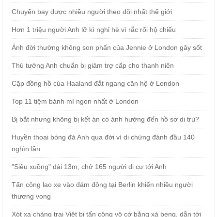
Chuyến bay được nhiều người theo dõi nhất thế giới
Hơn 1 triệu người Anh lỡ kì nghỉ hè vì rắc rối hộ chiếu
Ảnh đời thường không son phấn của Jennie ở London gây sốt
Thủ tướng Anh chuẩn bị giảm trợ cấp cho thanh niên
Cặp đồng hồ của Haaland đắt ngang căn hộ ở London
Top 11 tiệm bánh mì ngon nhất ở London
Bị bắt nhưng không bị kết án có ảnh hưởng đến hồ sơ di trú?
Huyền thoại bóng đá Anh qua đời vì di chứng đánh đầu 140
nghìn lần
"Siêu xuồng" dài 13m, chở 165 người di cư tới Anh
Tấn công lao xe vào đám đông tại Berlin khiến nhiều người
thương vong
Xót xa chàng trai Việt bị tấn công vô cớ bằng xà beng, dẫn tới